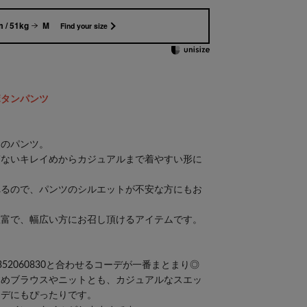
 / 51kg
M
Find your size
ボタンパンツ
トのパンツ。
ぎないキレイめからカジュアルまで着やすい形に
れるので、パンツのシルエットが不安な方にもお
豊富で、幅広い方にお召し頂けるアイテムです。
52060830と合わせるコーデが一番まとまり◎
イめブラウスやニットとも、カジュアルなスエッ
ーデにもぴったりです。