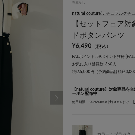
在庫なし
natural couture(ナチュラルクチ
【セットフェア対
ドボタンパンツ
¥
6,490
（税込）
PALポイント: 59ポイント獲得 [
PA
お気に入り登録数:
360
人
税込5,000円（予約商品は税込3,0
【natural couture】対象商
ーポン配布中
使用期限： 2026/08/08 (土) 00:00まで
カラー：ブラック