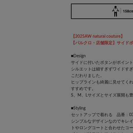
158cm
【2025AW natural couture】
【パルクロ・店舗限定】サイド
■Design
サイドに付いたボタンがポイン
シルエットは細すぎずワイドす
こだわりました。
ヒップラインも綺麗に見せてく
すすめです。
S、M、Lサイズとサイズ展開も
■Styling
セットアップで着れる 品番：03
シンプルなデザインなのでキレ
トやロングコートと合わせたコ