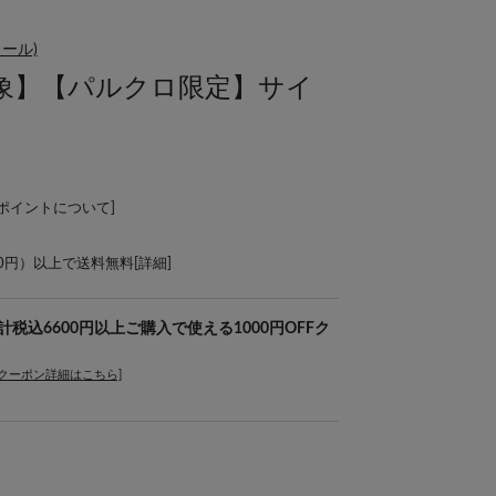
ュール)
象】【パルクロ限定】サイ
Lポイントについて
]
00円）以上で送料無料[
詳細
]
品を合計税込6600円以上ご購入で使える1000円OFFク
[クーポン詳細はこちら]