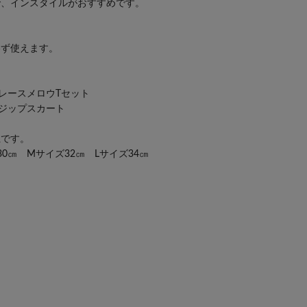
で、インスタイルがおすすめです。
わず使えます。
ェ＆レースメロウTセット
ットジップスカート
上です。
0㎝ Mサイズ32㎝ Lサイズ34㎝
＝
＝