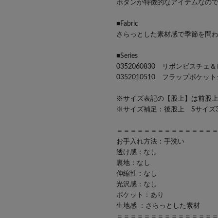
ボタンが特徴的なアイテムなの
■Fabric
さらっとした素材感で季節を問
■Series
0352060830 リボンビスチ
0352010510 フラップポケ
※サイズ表記の【股上】は前股
※サイズ補足：後股上 Sサイズ3
＝＝＝＝＝＝＝＝＝＝＝＝＝＝
お手入れ方法：手洗い
透け感：なし
裏地：なし
伸縮性：なし
光沢感：なし
ポケット：あり
生地感 ：さらっとした素材
＝＝＝＝＝＝＝＝＝＝＝＝＝＝