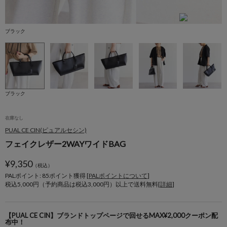
ブラック
ブ
ブラック
在庫なし
PUAL CE CIN(ピュアルセシン)
フェイクレザー2WAYワイドBAG
¥
9,350
（税込）
PALポイント: 85
ポイント獲得 [
PALポイントについて
]
税込5,000円（予約商品は税込3,000円）以上で送料無料[
詳細
]
【PUAL CE CIN】ブランドトップページで回せるMAX¥2,000クーポン配
布中！