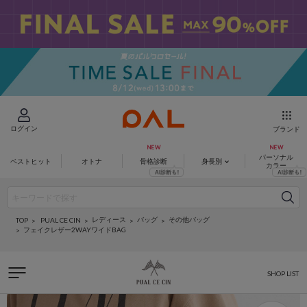
ログイン
ブランド
パーソナル
ベストヒット
オトナ
骨格診断
身長別
カラー
レディース
バッグ
その他バッグ
PUAL CE CIN
TOP
フェイクレザー2WAYワイドBAG
SHOP LIST