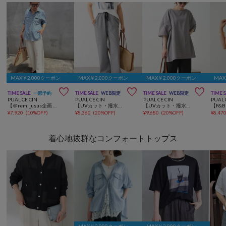
MAX￥2,000クーポン
MAX￥2,000クーポン
MAX￥2,000クーポン
MAX



TIME SALE
一部予約
TIME SALE
WEB限定
TIME SALE
WEB限定
TIME 
PUAL CE CIN
PUAL CE CIN
PUAL CE CIN
PUAL 
【＠remi_usus企画 / 接触冷感+抗菌】カーブシルエットカットソーパンツ
【UVカット・撥水加工/WEB限定】水陸両用ロングパンツ
【UVカット・撥水加工/WEB限定】水陸両用チュニックラッシュガード
¥
7,920
(
10%OFF
)
¥
8,360
(
20%OFF
)
¥
9,680
(
20%OFF
)
¥
8,47
着心地抜群なコンフォートトップス