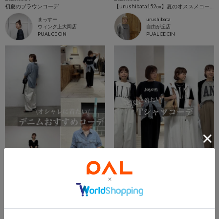
初夏のブラウンコーデ
【urushibata152㎝】夏のオススメコーデ11選！
まっすー
urushibata
ウィング上大岡店
自由が丘店
PUAL CE CIN
PUAL CE CIN
2026.06.06
2026.05.30
夏におすすめデニムを紹介！
夏本番！！おすすめTシャツをご紹介
denruri
denruri
PUAL CE CIN 本部
PUAL CE CIN 本部
PUAL CE CIN
PUAL CE CIN