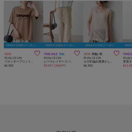
MAX￥2,000クーポン
MAX￥2,000クーポン
MAX￥2,000クーポン
MAX



NEW
TIME SALE
予約
NEW
手洗い可
TIME 
PUAL CE CIN
PUAL CE CIN
PUAL CE CIN
PUAL 
フロッキープリントTシャツ
レースレイヤードパンツ
カギ針編み風透かし柄ビスチェ
¥
6,930
¥
9,927
(
5%OFF
)
¥
6,930
¥
11,4