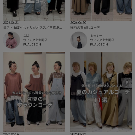
2026.06.21
2026.06.20
骨スト＆ぽっちゃりがオススメ💙真夏まで着れるデニムアイテム12コーデ🩵
梅雨の着回しコーデ
こば
まっすー
ウィング上大岡店
ウィング上大岡店
PUAL CE CIN
PUAL CE CIN
2026.06.14
2026.06.12