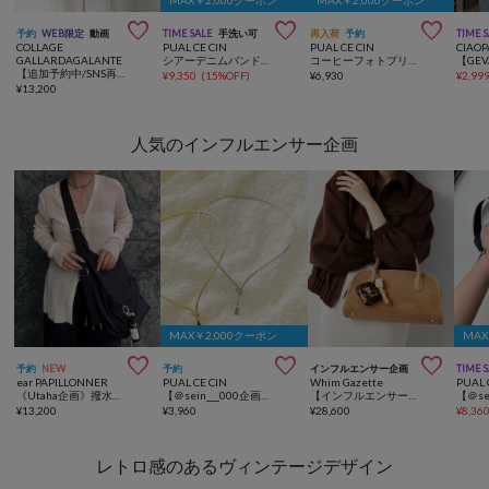
MAX￥2,000クーポン
MAX￥2,000クーポン



予約
WEB限定
動画
TIME SALE
手洗い可
再入荷
予約
TIME 
COLLAGE
PUAL CE CIN
PUAL CE CIN
CIAOP
GALLARDAGALANTE
シアーデニムバンドカラーブラウス
コーヒーフォトプリントTシャツ
【追加予約中/SNS再生回数170万】スキッパーメッシュメタルボタンカーディガン
¥
9,350
(
15%OFF
)
¥
6,930
¥
2,99
¥
13,200
人気のインフルエンサー企画
MAX￥2,000クーポン
MAX



予約
NEW
予約
インフルエンサー企画
TIME 
ear PAPILLONNER
PUAL CE CIN
Whim Gazette
PUAL 
《Utaha企画》撥水3WAYリュック
【＠sein___000企画】フロントフックメタルチョーカー
【インフルエンサーコラボ】ワイドボストンBAG
¥
13,200
¥
3,960
¥
28,600
¥
8,36
レトロ感のあるヴィンテージデザイン