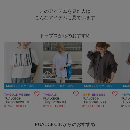
このアイテムを見た人は
こんなアイテムも見ています
トップスからのおすすめ
MAX￥2,000クーポン
MAX￥2,000クーポン
MAX￥2,000クーポン
MAX



TIME SALE
WEB限定
TIME SALE
再入荷
TIME SALE
一部予
PUAL CE CIN
PUAL CE CIN
PUAL CE CIN
PUAL 
【新色登場/WEB限定】リバースロゴTシャツ
【＠yns628企画】ロゴ刺繍×プリント チュニックTシャツ
【新色登場/リバイバル】ラミーオーバーシャツブラウス
¥
5,940
(
10%OFF
)
¥
6,358
(
15%OFF
)
¥
10,241
(
5%OFF
)
¥
6,60
PUAL CE CINからのおすすめ