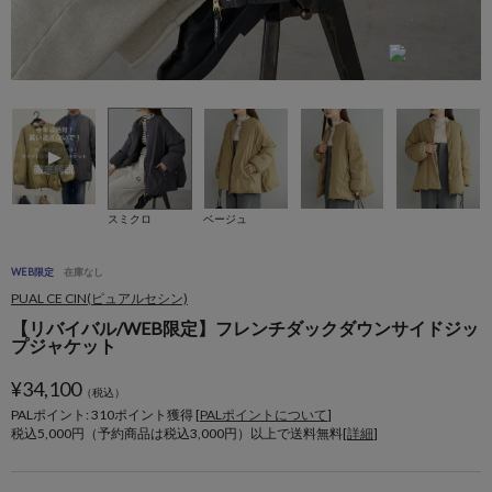
スミクロ
ベージュ
WEB限定
在庫なし
PUAL CE CIN(ピュアルセシン)
【リバイバル/WEB限定】フレンチダックダウンサイドジッ
プジャケット
¥
34,100
（税込）
PALポイント: 310
ポイント獲得 [
PALポイントについて
]
税込5,000円（予約商品は税込3,000円）以上で送料無料[
詳細
]