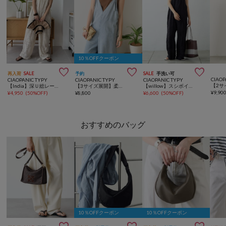
10％OFFクーポン



再入荷
SALE
予約
SALE
手洗い可
CIAOP
CIAOPANIC TYPY
CIAOPANIC TYPY
CIAOPANIC TYPY
【India】深Ｕ総レースオールインワン
【3サイズ展開】柔らかデニムVネックサロペット
【willow】スシボイル切替ハシゴレースサロペット
¥
9,90
¥
4,950
(
50%OFF
)
¥
8,800
¥
6,600
(
50%OFF
)
おすすめのバッグ
10％OFFクーポン
10％OFFクーポン