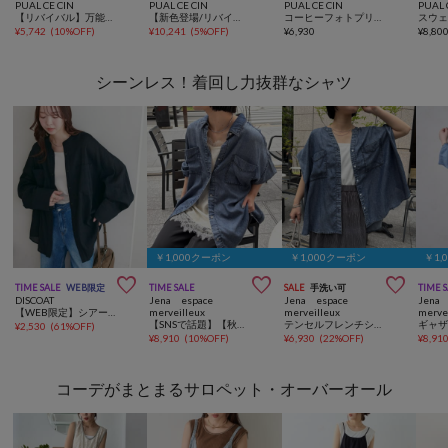
PUAL CE CIN
PUAL CE CIN
PUAL CE CIN
PUAL 
【リバイバル】万能レイヤードカットソー
【新色登場/リバイバル】ラミーオーバーシャツブラウス
コーヒーフォトプリントTシャツ
¥
5,742
(
10%OFF
)
¥
10,241
(
5%OFF
)
¥
6,930
¥
8,80
シーンレス！着回し力抜群なシャツ
￥1,000クーポン
￥1,000クーポン
￥1,



TIME SALE
WEB限定
TIME SALE
SALE
手洗い可
TIME 
DISCOAT
Jena espace
Jena espace
Jena 
【WEB限定】シアー楊柳ノーカラーシャツ
merveilleux
merveilleux
merve
【SNSで話題】【秋まで着れる長袖】【サラサラデニム】テンセルデニムシャツ
テンセルフレンチシャツ
ギャ
¥
2,530
(
61%OFF
)
¥
8,910
(
10%OFF
)
¥
6,930
(
22%OFF
)
¥
8,91
コーデがまとまるサロペット・オーバーオール