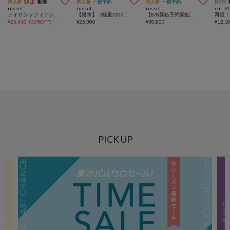



再入荷
SALE
動画
再入荷
一部予約
再入荷
一部予約
NEW
russet
russet
russet
ear P
ナイロンラフィアショルダーバッグ
【撥水】《軽量/200g》クラウズナイロンラウンドショルダーバッグ
【8/8新色予約開始】《本革/340g》ソフトレザーラウンドショルダーバッグ
¥
25,410
(
30%OFF
)
¥
25,300
¥
30,800
¥
12,1
PICK UP