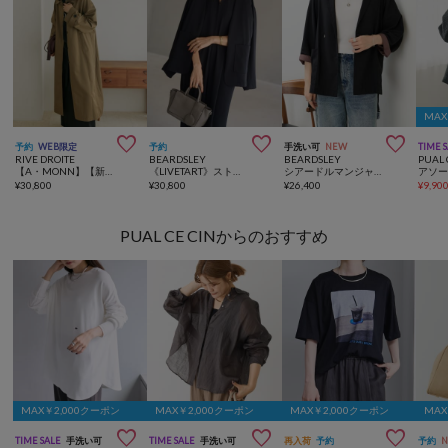
MAX



予約
WEB限定
予約
手洗い可
NEW
TIME 
RIVE DROITE
BEARDSLEY
BEARDSLEY
PUAL 
【A・MONN】【新色追加】オーバーステンカラーコート
《LIVETART》ストレッチツイルジャケット【セットアップ】
シアードルマンジャケット
¥
30,800
¥
30,800
¥
26,400
¥
9,90
PUAL CE CINからのおすすめ
MAX￥2,000クーポン
MAX￥2,000クーポン
MAX￥2,000クーポン
MAX



TIME SALE
手洗い可
TIME SALE
手洗い可
再入荷
予約
予約