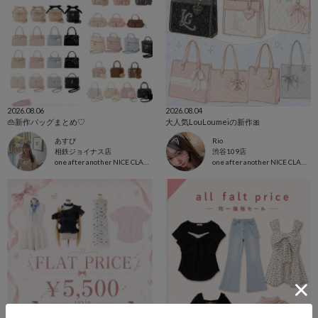
2026.08.06
2026.08.04
👜新作バッグまとめ♡
大人気LouLoumeiの新作🎀
あすぴ
Rio
相鉄ジョイナス店
渋谷109店
one after another NICE CLAUP
one after another NICE CLAUP