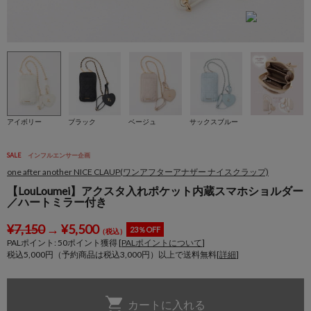
アイボリー
ブラック
ベージュ
サックスブルー
SALE
インフルエンサー企画
one after another NICE CLAUP(ワンアフターアナザー ナイスクラップ)
【LouLoumei】アクスタ入れポケット内蔵スマホショルダー
／ハートミラー付き
¥
7,150
→
¥
5,500
23％OFF
（税込）
PALポイント:
50
ポイント獲得 [
PALポイントについて
]
税込5,000円（予約商品は税込3,000円）以上で送料無料[
詳細
]