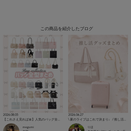
この商品を紹介したブログ
2026.08.05
2026.06.27
【これさえ見れば🎀】人気のバッグ全型集めました💕
\ 夏のライブはこれで決まり♩ / 推し活グッズまとめ🪄︎︎◝✩
megumi
りほ