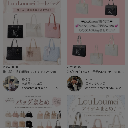
2026.08.08
2026.08.07
推し活・通勤通学におすすめバッグ🎀
♡8/7(Fri)19:00-ご予約START‪‪❤︎‬LouLoumei新作2型、Bagまとめ♡
ゆうは
yuika
名古屋パルコ店
天神ソラリア店
one after another NICE CLAUP
one after another NICE CLAUP