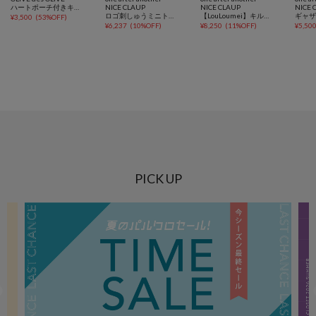
ハートポーチ付きキラキラショルダーバッグ
NICE CLAUP
NICE CLAUP
NICE 
ロゴ刺しゅうミニトートバッグ
【LouLoumei】キルティングビジューリボンチャームキャリーオントート
¥
3,500
(
53%OFF
)
¥
6,237
(
10%OFF
)
¥
8,250
(
11%OFF
)
¥
5,50
PICK UP