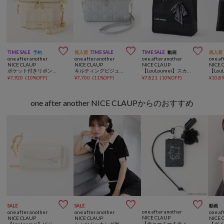



TIME SALE
予約
再入荷
TIME SALE
TIME SALE
動画
再入荷
one after another
one after another
one after another
one af
NICE CLAUP
NICE CLAUP
NICE CLAUP
NICE 
ポケット付きリボンハンドルバニティーバッグ
キルティングビジューフラップバニティバッグ
【LouLoumei】スカーフ付ツイード横長キャリーオントート／自立可能／推し活
¥
7,920
(
10%OFF
)
¥
7,700
(
11%OFF
)
¥
7,821
(
10%OFF
)
¥
10,8
one after another NICE CLAUPからのおすすめ



SALE
SALE
動画
one after another
one after another
one after another
one af
NICE CLAUP
NICE CLAUP
NICE CLAUP
NICE 
【チャーミーキティ】マルチスマホショルダー
【LouLoumei】ビジューロゴ入りツイードアクスタケース
シャツドッキング半袖ニット