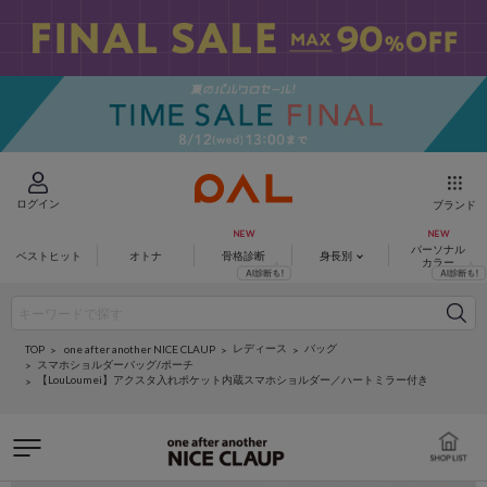
ログイン
ブランド
パーソナル
ベストヒット
オトナ
骨格診断
身長別
カラー
レディース
バッグ
one after another NICE CLAUP
TOP
スマホショルダーバッグ/ポーチ
【LouLoumei】アクスタ入れポケット内蔵スマホショルダー／ハートミラー付き