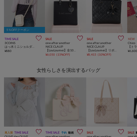
5％OFFクーポン



TIME SALE
SALE
SALE
NEW
3COINS
one after another
one after another
Chico
はっ水ミニショルダーバッグ
NICE CLAUP
NICE CLAUP
【LouLoumei】全10色展開/ハートチャーム付きキャリーオントート/推し活
【LouLoumei】リボンチャーム付き刺繍ロゴキルティングキャリーオントート
¥
880
¥
6,60
¥
6,050
(
15%OFF
)
¥
8,415
(
10%OFF
)
女性らしさを演出するバッグ



再入荷
TIME SALE
TIME SALE
予約
動画
SALE
SALE
OLIVE des OLIVE
one after another
one after another
one af