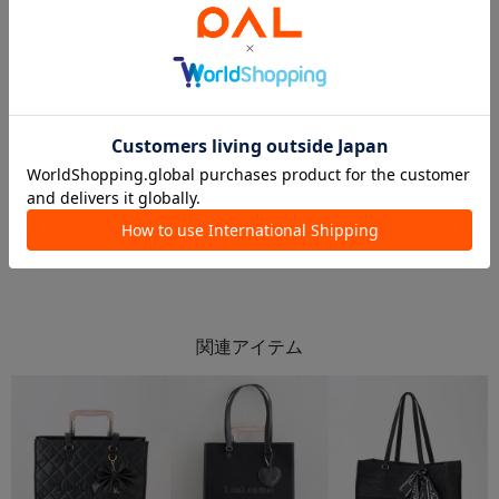
2026.07.23
2026.07.23
【✨🉐𝐀𝐋𝐋 ¥𝟓,𝟓𝟎𝟎✨アイテム🎀💖】
価格均一セール開催中♡･:*+.
𝐒𝐎𝐘𝐎
いけだまいか
池袋ルミネ店
河原町OPA
one after another NICE CLAUP
one after another NICE CLAUP