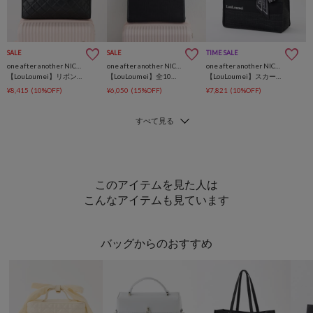
SALE
SALE
TIME SALE
one after another NICE CLAUP
one after another NICE CLAUP
one after another NICE CLAUP
【LouLoumei】リボンチャーム付き刺繍ロゴキルティングキャリーオントート
【LouLoumei】全10色展開/ハートチャーム付きキャリーオントート/推し活
【LouLoumei】スカーフ付ツイード横長キャリーオントート／自立可能／推し活
¥8,415
(10%OFF)
¥6,050
(15%OFF)
¥7,821
(10%OFF)
このアイテムを見た人は
こんなアイテムも見ています
バッグからのおすすめ