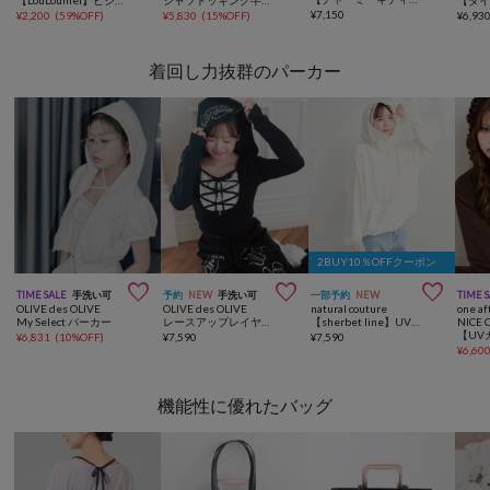
¥
7,150
¥
2,200
(
59%OFF
)
¥
5,830
(
15%OFF
)
¥
6,93
着回し力抜群のパーカー
2BUY10％OFFクーポン



TIME SALE
手洗い可
予約
NEW
手洗い可
一部予約
NEW
TIME 
OLIVE des OLIVE
OLIVE des OLIVE
natural couture
one af
My Select パーカー
レースアップレイヤード風パーカー
【sherbet line】UV速乾レースデザインパーカー
NICE 
¥
6,831
(
10%OFF
)
¥
7,590
¥
7,590
¥
6,60
機能性に優れたバッグ