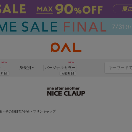
断
身長別
パーソナル
カラー
物
>
その他財布/小物
>
マリンキャップ