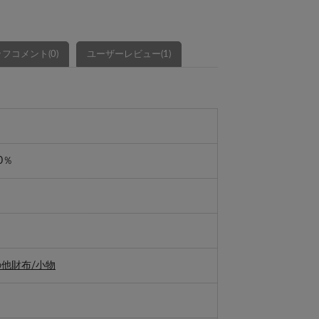
フコメント(0)
ユーザーレビュー(1)
0％
他財布/小物