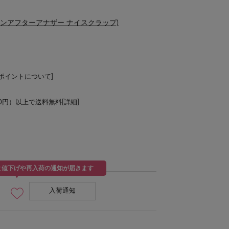
 CLAUP(ワンアフターアナザー ナイスクラップ)
Lポイントについて
]
00円）以上で送料無料[
詳細
]
と値下げや再入荷の通知が届きます
入荷通知