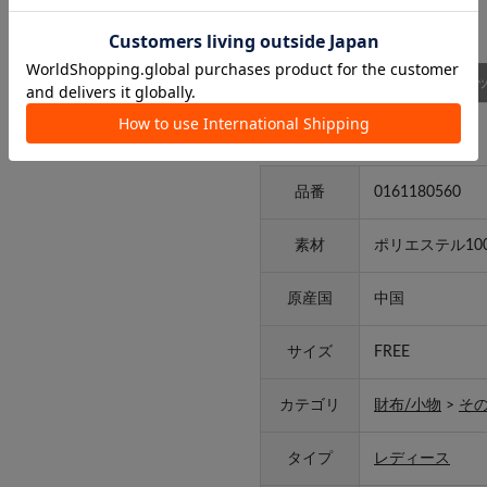
商品詳細
スタッ
アイテム詳細
品番
0161180560
素材
ポリエステル10
原産国
中国
サイズ
FREE
カテゴリ
財布/小物
>
その
タイプ
レディース