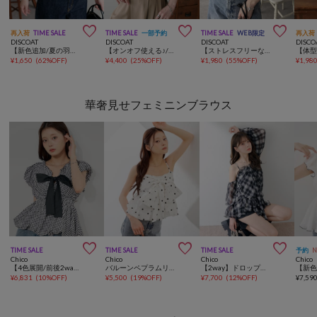



再入荷
TIME SALE
TIME SALE
一部予約
TIME SALE
WEB限定
再入荷
DISCOAT
DISCOAT
DISCOAT
DISCO
【新色追加/夏の羽織に♪】ライトスポンディッシュ半袖カーディガン《WEB限定》
【オンオフ使える♪/シワになりにくい】抜き衿スキッパーブラウス《WEB限定》
【ストレスフリーな着心地◎/24色展開】ワッフル半袖Tシャツ《WEB限定》
¥
1,650
(
62%OFF
)
¥
4,400
(
25%OFF
)
¥
1,980
(
55%OFF
)
¥
1,98
華奢見せフェミニンブラウス



TIME SALE
TIME SALE
TIME SALE
予約
Chico
Chico
Chico
Chico
【4色展開/前後2way】リボンペプラムブラウス
バルーンペプラムリボンブラウス
【2way】ドロップデザインオフショルチュニック
¥
6,831
(
10%OFF
)
¥
5,500
(
19%OFF
)
¥
7,700
(
12%OFF
)
¥
7,59