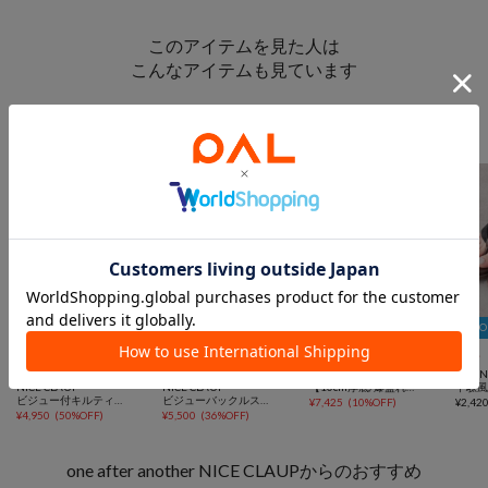
このアイテムを見た人は
こんなアイテムも見ています
シューズからのおすすめ
5％



SALE
SALE
TIME SALE
一部予約
NEW
one after another
one after another
OLIVE des OLIVE
3COIN
NICE CLAUP
NICE CLAUP
【10cm厚底/爆盛れ】ロゴ厚底スニーカー
ビジュー付キルティングソールサンダル
ビジューバックルスポサン
¥
7,425
(
10%OFF
)
¥
2,42
¥
4,950
(
50%OFF
)
¥
5,500
(
36%OFF
)
one after another NICE CLAUPからのおすすめ