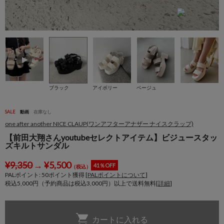
ブラック
アイボリー
ベージュ
SALE
動画
在庫なし
one after another NICE CLAUP(ワンアフターアナザー ナイスクラップ)
【前田大翔さんyoutubeセレクトアイテム】ビジュースタッ
ズキルトサンダル
¥
9,350
→
¥
5,500
41％OFF
（税込）
PALポイント:
50
ポイント獲得 [
PALポイントについて
]
税込5,000円（予約商品は税込3,000円）以上で送料無料[
詳細
]