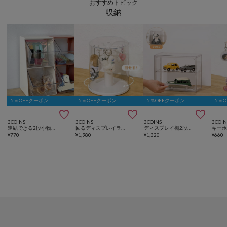
おすすめトピック
収納
5％OFFクーポン
5％OFFクーポン
5％OFFクーポン
5％



3COINS
3COINS
3COINS
3COIN
連結できる2段小物入れ
回るディスプレイラック／コレクション収納
ディスプレイ棚2段／コレクション収納
¥
770
¥
1,980
¥
1,320
¥
660