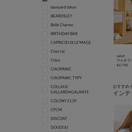
baseyard tokyo
BEARDSLEY
Belle Charme
BIRTHDAY BAR
CAPRICIEUX LE'MAGE
Chez toi
salut!
マルチラ
Chico
¥
2,750
CIAOPANIC
CIAOPANIC TYPY
おすすめ
COLLAGE
インテ
GALLARDAGALANTE
COLONY 2139
CPCM
DISCOAT
DOUDOU