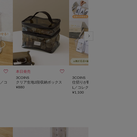



本日発売
3COINS
3COINS
3CO
／コ
クリア生地2段収納ボックス
仕切りが動くカードケース：
ディ
¥
880
L／コレクション収納
ショ
¥
1,100
¥
1,6