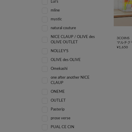
Lui's
mline
mystic
natural couture
NICE CLAUP / OLIVE des
3COINS
OLIVE OUTLET
マルチク
¥
1,650
NOLLEY'S
OLIVE des OLIVE
Omekashi
one after another NICE
CLAUP
ONEME
OUTLET
Pasterip
prose verse
PUAL CE CIN