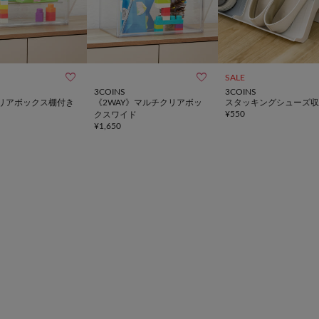


SALE
3COINS
3COINS
リアボックス棚付き
《2WAY》マルチクリアボッ
スタッキングシューズ収
¥
550
クスワイド
¥
1,650