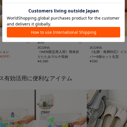


動画
3COINS
3COINS
ション
《WEB限定再入荷》簡単折
《丸脚・角脚対応》イス
%OFF
)
りたたみマルチ収納
バー8個セット丸型
¥
4,180
¥
330
ス有効活用に便利なアイテム