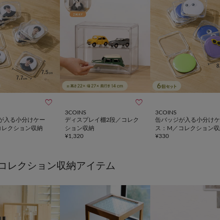


3COINS
3COINS
が入る小分けケー
ディスプレイ棚2段／コレク
缶バッジが入る小分けケ
コレクション収納
ション収納
ス：M／コレクション収
¥
1,320
¥
330
コレクション収納アイテム