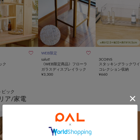


WEB限定
salut!
3COINS
ック
《WEB限定商品》フローラ
スタッキングラックワイ
ガラスディスプレイラック
コレクション収納
¥
3,300
¥
660
トピック
リア/家電