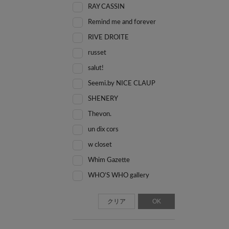
RAY CASSIN
Remind me and forever
RIVE DROITE
russet
salut!
Seemi.by NICE CLAUP
SHENERY
Thevon.
un dix cors
w closet
Whim Gazette
WHO’S WHO gallery
クリア
OK