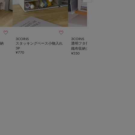



3COINS
3COINS
3CO
納
スタッキングベース小物入れ
透明フタ付き前開きBOX／不
スタ
3P
織布収納シリーズ
イザ
¥
770
¥
550
¥
770