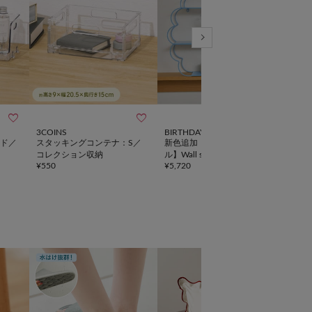



3COINS
BIRTHDAY BAR
salut!
ド／
スタッキングコンテナ：S／
新色追加！【SAHIR サヒー
6仕
コレクション収納
ル】Wall shelf flower
フ／L
¥
550
¥
5,720
¥
3,5