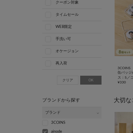
クーポン対象
タイムセール
WEB限定
手洗い可
オケージョン
再入荷
3COINS
缶バッジ
ス：S／
クリア
OK
¥
330
大切な
ブランドから探す
ブランド
3COINS
ainode