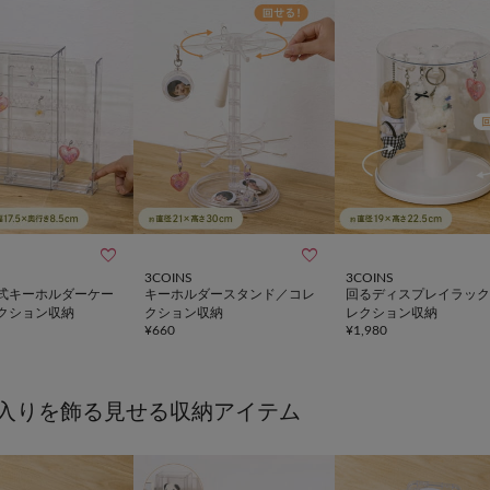


3COINS
3COINS
式キーホルダーケー
キーホルダースタンド／コレ
回るディスプレイラック
クション収納
クション収納
レクション収納
¥
660
¥
1,980
入りを飾る見せる収納アイテム