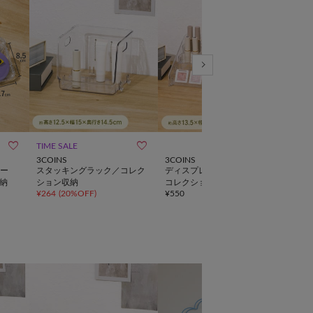



TIME SALE
WE
3COINS
3COINS
salut!
ー
スタッキングラック／コレク
ディスプレイスタンド5段／
《W
納
ション収納
コレクション収納
プレ
¥
264
(
20%OFF
)
¥
550
¥
3,8
ム／