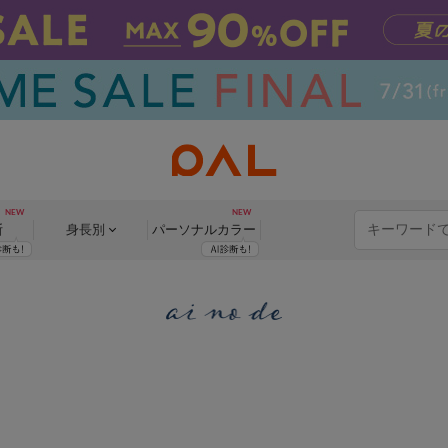
断
身長別
パーソナル
カラー