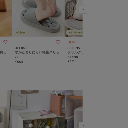



NEW
SALE
3COINS
3COINS
3CO
脚カ
水がたまりにくい軽量スリッ
フリルクッションカバー：45
《3
×45cm
パ
ト
¥
550
¥
660
¥
550