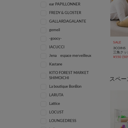
ear PAPILLONNER
FREDY & GLOSTER
GALLARDAGALANTE
gemeil
-goocy-
SALE
IACUCCI
3COINS
三角クッ
Jena espace merveilleux
¥
550
(
50
Kastane
KITO FOREST MARKET
SHIMOICHI
スペー
La boutique BonBon
LARUTA
Lattice
LOCUST
LOUNGEDRESS