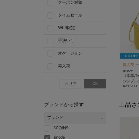
クーポン対象
タイムセール
WEB限定
手洗い可
オケージョン
10％OF
再入荷
再入荷
russet
《本革/3
シンプル
クリア
OK
¥
31,900
上品さ
ブランドから探す
ブランド
3COINS
ainode