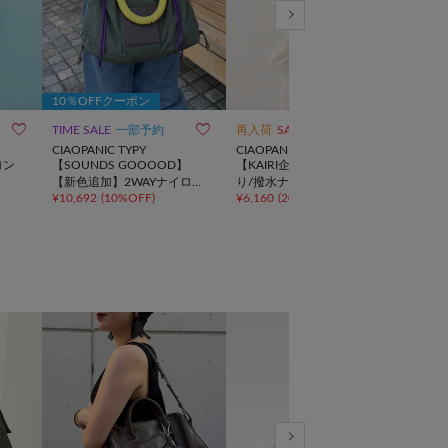
10％OFFクーポン



TIME SALE
一部予約
再入荷
SALE
動画
SALE
CIAOPANIC TYPY
CIAOPANIC TYPY
DIS
ロン
【SOUNDS GOOOOD】
【KAIRI企画】2サイズ展開あ
【＠f
【新色追加】2WAYナイロン
り/撥水ナイロンマルチウェ
リマ
¥
10,692
(
10%OFF
)
¥
6,160
(
20%OFF
)
¥
2,2
タックギャザーパラコードB
イBAG
トー
AG
ラー