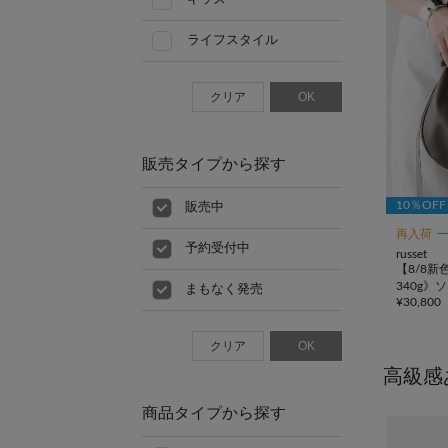
ライフスタイル
クリア
OK
販売タイプから探す
10％OF
販売中
再入荷
予約受付中
russet
【8/8新
340g
まもなく発売
¥
30,800
ドショル
クリア
OK
高級感
商品タイプから探す