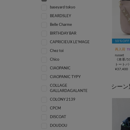
baseyard tokyo
BEARDSLEY
Belle Charme
BIRTHDAY BAR
10％OF
CAPRICIEUX LE'MAGE
再入荷
T
Chez toi
russet
《本革/5
Chico
トートバ
CIAOPANIC
¥
37,400
グラム>
CIAOPANIC TYPY
シーン
COLLAGE
GALLARDAGALANTE
COLONY 2139
CPCM
DISCOAT
DOUDOU