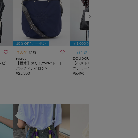
10％OFFクーポン
￥1,000クーポン



再入荷
動画
一部予約
NEW
TIME
russet
DOUDOU
BEA
ンビ
【撥水】スリム2WAYトート
【ベストセラーアイテム/完
《本
バッグ <ナイロン>
売カラー再追加！】ミニショ
ンバ
¥
25,300
¥
6,490
¥
19,
ルダー付ソフトレザー調ミニ
バッグ