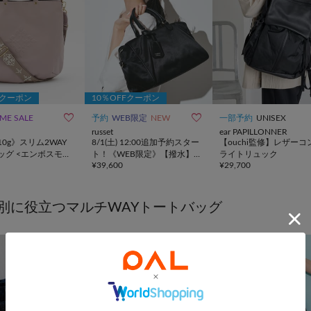
Fクーポン
10％OFFクーポン


IME SALE
予約
WEB限定
NEW
一部予約
UNISEX
russet
ear PAPILLONNER
10g》スリム2WAY
8/1(土) 12:00追加予約スター
【ouchi監修】レザーコ
ッグ <エンボスモノ
ト！《WEB限定》【撥水】
ライトリュック
¥
39,600
¥
29,700
クラウズナイロン2WAYボス
トンバッグ
別に役立つマルチWAYトートバッグ