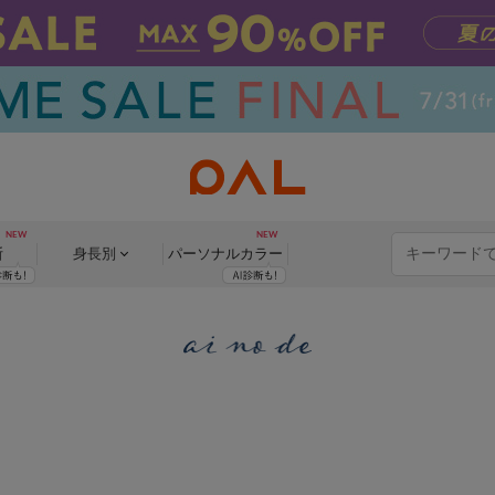
断
身長別
パーソナル
カラー