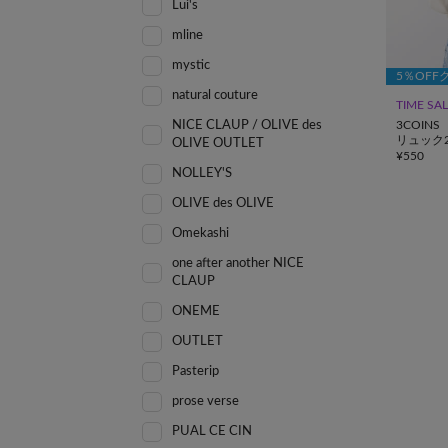
Lui's
mline
mystic
5％OFF
natural couture
TIME SA
NICE CLAUP / OLIVE des
3COINS
リュック
OLIVE OUTLET
¥
550
NOLLEY'S
OLIVE des OLIVE
Omekashi
one after another NICE
CLAUP
ONEME
OUTLET
Pasterip
prose verse
PUAL CE CIN