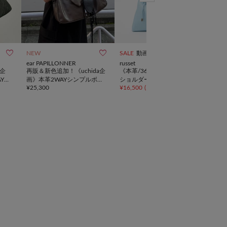
10



NEW
SALE
動画
再入
ear PAPILLONNER
russet
russe
し企
再販＆新色追加！《uchida企
《本革/360g》レザー2WAY
《本
Yト
画》本革2WAYシンプルボス
ショルダーバッグ
グラ
¥
25,300
¥
16,500
(
50%OFF
)
¥
39,
トンバッグ
グ