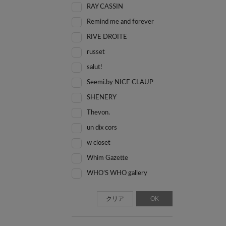
RAY CASSIN
Remind me and forever
RIVE DROITE
russet
salut!
Seemi.by NICE CLAUP
SHENERY
Thevon.
un dix cors
w closet
Whim Gazette
WHO’S WHO gallery
クリア
OK