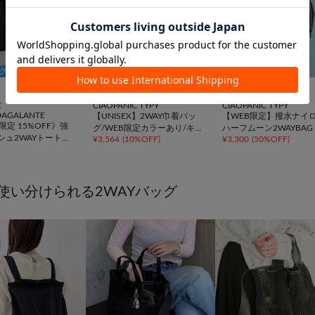
Fクーポン
10％OFFクーポン


画
再入荷
TIME SALE
TIME SALE
WEB限定
E
CIAOPANIC TYPY
CIAOPANIC TYPY
DAGALANTE
【UNISEX】2WAY巾着バッ
【WEB限定】撥水ナイ
限定 15%OFF》強
グ/WEB限定カラーあり/キー
ハーフムーン2WAYBAG
シュ2WAYトートバ
¥
3,564
(
10%OFF
)
¥
3,300
(
50%OFF
)
ホルダー付き
使い分けられる2WAYバッグ