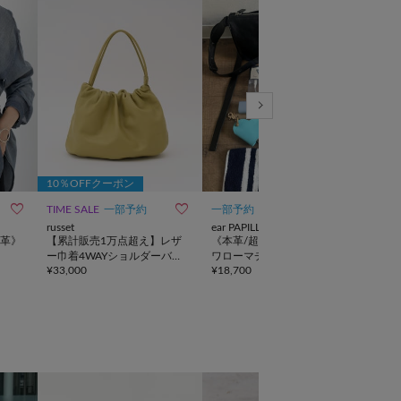
10％OFFクーポン



TIME SALE
一部予約
一部予約
動画
TIME
russet
ear PAPILLONNER
russe
革》
【累計販売1万点超え】レザ
《本革/超軽量280g》ミニス
トラ
ー巾着4WAYショルダーバッ
ワローマチショルダーバッグ
ッグ
¥
33,000
¥
18,700
¥
23,
グ