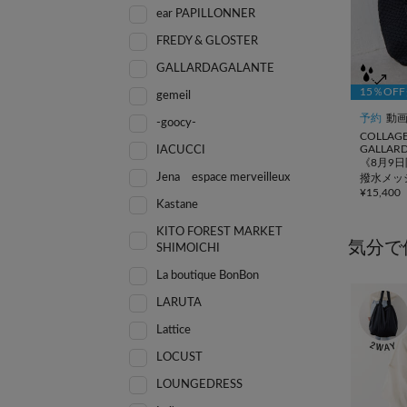
ear PAPILLONNER
FREDY & GLOSTER
GALLARDAGALANTE
15％OF
gemeil
予約
動
-goocy-
COLLAG
GALLAR
IACUCCI
《8月9日
Jena espace merveilleux
撥水メッ
¥
15,400
ッグ
Kastane
KITO FOREST MARKET
気分で
SHIMOICHI
La boutique BonBon
LARUTA
Lattice
LOCUST
LOUNGEDRESS