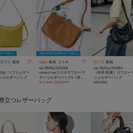
Fクーポン
2BUY10％OFFクーポン


一部予約
動画
SALE
動画
コラボ
再入荷
動画
ear PAPILLONNER
ear PAPILLONNER
60g》ソフトレザー
sampo×earコラボスワローマ
《本革/軽量》スワロー
ショルダーバッグ
チショルダーバッグS《本
ショルダーバッグ
¥
15,840
(
20%OFF
)
¥
20,900
革》
際立つレザーバッグ