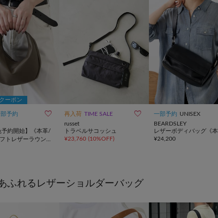
Fクーポン


一部予約
再入荷
TIME SALE
一部予約
UNISEX
russet
BEARDSLEY
色予約開始】《本革/
トラベルサコッシュ
レザーボディバッグ《本
¥
23,760
(
10%OFF
)
¥
24,200
》ソフトレザーラウン
ダーバッグ
あふれるレザーショルダーバッグ