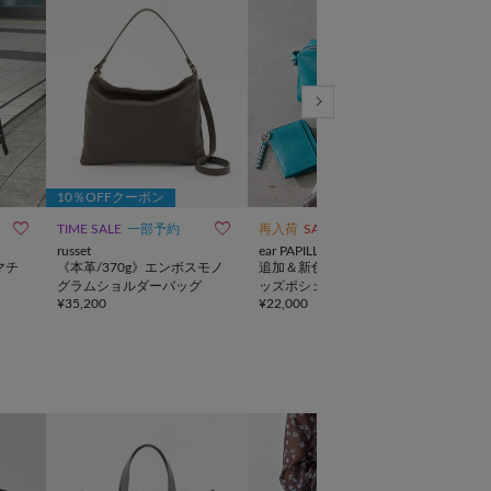
10％OFFクーポン



TIME SALE
一部予約
再入荷
SALE
動画
SALE
russet
ear PAPILLONNER
russe
マチ
《本革/370g》エンボスモノ
追加＆新色【ほし企画】スタ
《本革
グラムショルダーバッグ
ッズポシェット/ショルダー
ショ
¥
35,200
¥
22,000
¥
16,
バッグ