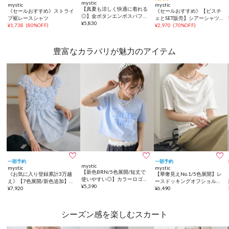
mystic
mystic
mystic
【真夏も涼しく快適に着れる
《セールおすすめ》ストライ
《セールおすすめ》【ビスチ
◎】金ボタンエンボスパフカ
プ裾レースシャツ
ェとSET販売】シアーシャツ
ーディガン
¥
5,830
¥
1,738
(
80%OFF
)
ビスチェSET
¥
2,970
(
70%OFF
)
豊富なカラバリが魅力のアイテム



一部予約
一部予約
mystic
mystic
mystic
【新色BRN/5色展開/短丈で
《お気に入り登録累計3万越
【華奢見えNo.1/5色展開】レ
使いやすい◎】カラーロゴチ
え》【7色展開/新色追加】ふ
ースドッキングオフショル半
ビTシャツ
¥
5,390
わふわシャーリングチュニッ
¥
7,920
袖Tシャツ
¥
6,490
ク
シーズン感を楽しむスカート