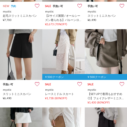
NEW
予約
SALE
手洗い可
手洗い可
mystic
mystic
mystic
起毛スリットミニスカパン
【2サイズ展開 / オールシー
スリットミニスカパン
¥7,700
ズン着られる】バルーンロ
¥6,490
ングスカート
¥2,673
(70%OFF)
￥500クーポン
￥500クーポン
手洗い可
SALE
SALE
mystic
mystic
mystic
スリットミニスカパン
レースミドル スカート
【SET UPで着用もおすすめ
¥6,490
¥1,738
(80%OFF)
◎】フェイクレザーミニス
カート
¥1,430
(80%OFF)