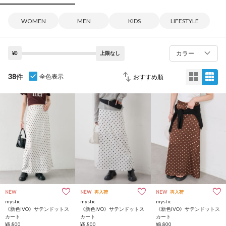
WOMEN
MEN
KIDS
LIFESTYLE
カラー
¥0
上限なし
38
件
全色表示
NEW
NEW
再入荷
NEW
再入荷
mystic
mystic
mystic
《新色IVO》サテンドットス
《新色IVO》サテンドットス
《新色IVO》サテンドットス
カート
カート
カート
¥8,800
¥8,800
¥8,800