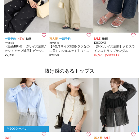



一部予約
NEW
動画
再入荷
一部予約
SALE
動画
mystic
mystic
DISCOAT
《新色BRN》【3サイズ展開/
【4色/3サイズ展開/ラクなの
【S~XLサイズ展開】クロスラ
セットアップ対応】ビージー
に美しいシルエット】ワイド
インストラップサンダル
フラワースラックス
¥
9,900
ベルトタックパンツ
¥
9,350
¥
2,970
(
50%OFF
)
抜け感のあるトップス
￥500クーポン



SALE
再入荷
SALE