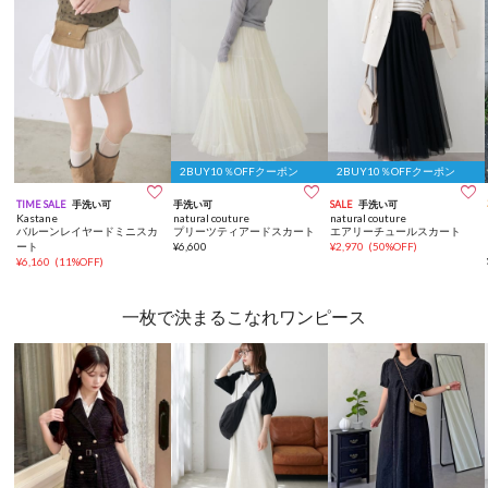
2BUY10％OFFクーポン
2BUY10％OFFクーポン



TIME SALE
手洗い可
手洗い可
SALE
手洗い可
Kastane
natural couture
natural couture
バルーンレイヤードミニスカ
プリーツティアードスカート
エアリーチュールスカート
ート
¥
6,600
¥
2,970
(
50%OFF
)
¥
6,160
(
11%OFF
)
一枚で決まるこなれワンピース