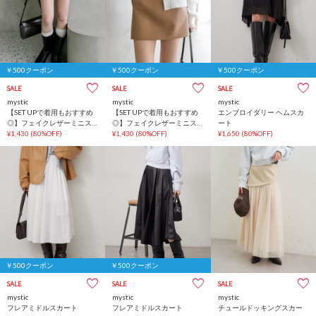
￥500クーポン
￥500クーポン
￥500クーポン
SALE
SALE
SALE
mystic
mystic
mystic
【SET UPで着用もおすすめ
【SET UPで着用もおすすめ
エンブロイダリー ヘムスカ
◎】フェイクレザーミニス
◎】フェイクレザーミニス
ート
カート
¥1,430
(80%OFF)
カート
¥1,430
(80%OFF)
¥1,650
(80%OFF)
￥500クーポン
￥500クーポン
SALE
SALE
SALE
mystic
mystic
mystic
フレアミドルスカート
フレアミドルスカート
チュールドッキングスカー