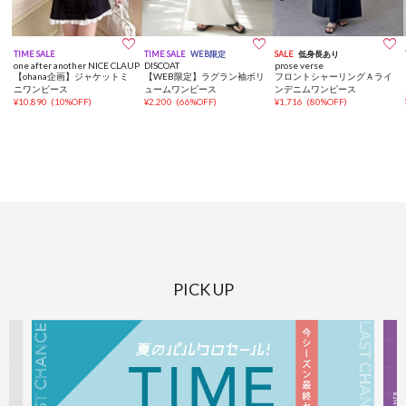



TIME SALE
TIME SALE
WEB限定
SALE
低身長あり
one after another NICE CLAUP
DISCOAT
prose verse
【ohana企画】ジャケットミ
【WEB限定】ラグラン袖ボリ
フロントシャーリングＡライ
ニワンピース
ュームワンピース
ンデニムワンピース
¥
10,890
(
10%OFF
)
¥
2,200
(
66%OFF
)
¥
1,716
(
80%OFF
)
PICK UP