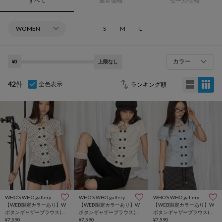
すべて
通常価格
セール価格
S
M
L
カラー
¥0
上限なし
42
件
全色表示
WHO’S WHO gallery
WHO’S WHO gallery
WHO’S WHO gallery
【WEB限定カラーあり】W
【WEB限定カラーあり】W
【WEB限定カラーあり】W
ボタンギャザーブラウス(ド
ボタンギャザーブラウス(ド
ボタンギャザーブラウス(ド
ット柄・無地・チェック柄)
¥7,590
ット柄・無地・チェック柄)
¥7,590
ット柄・無地・チェック柄)
¥7,590