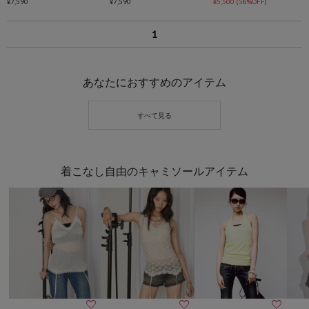
¥7,590
¥7,590
ードシャツ
¥5,500
(58%OFF)
1
あなたにおすすめのアイテム
着こなし自由のキャミソールアイテム


