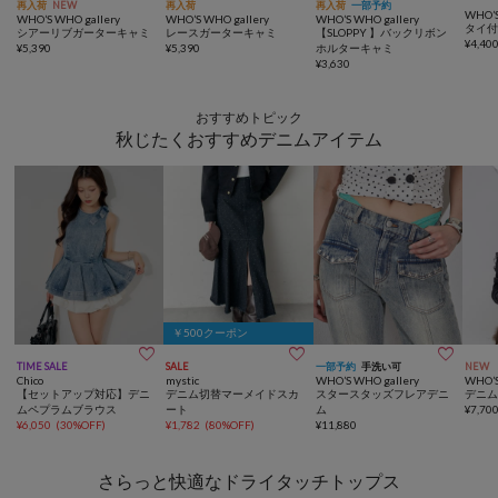
再入荷
NEW
再入荷
再入荷
一部予約
WHO’S
WHO’S WHO gallery
WHO’S WHO gallery
WHO’S WHO gallery
タイ
シアーリブガーターキャミ
レースガーターキャミ
【SLOPPY 】バックリボン
¥
4,40
¥
5,390
¥
5,390
ホルターキャミ
¥
3,630
おすすめトピック
秋じたくおすすめデニムアイテム
￥500クーポン



TIME SALE
SALE
一部予約
手洗い可
NEW
Chico
mystic
WHO’S WHO gallery
WHO’S
【セットアップ対応】デニ
デニム切替マーメイドスカ
スタースタッズフレアデニ
デニ
ムペプラムブラウス
ート
ム
¥
7,70
¥
6,050
(
30%OFF
)
¥
1,782
(
80%OFF
)
¥
11,880
さらっと快適なドライタッチトップス