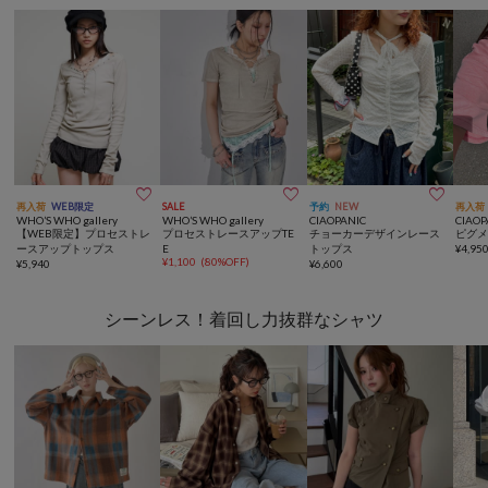



再入荷
WEB限定
SALE
予約
NEW
再入荷
WHO’S WHO gallery
WHO’S WHO gallery
CIAOPANIC
CIAOP
【WEB限定】プロセストレ
プロセストレースアップTE
チョーカーデザインレース
ピグメ
ースアップトップス
E
トップス
¥
4,95
¥
1,100
(
80%OFF
)
¥
5,940
¥
6,600
シーンレス！着回し力抜群なシャツ