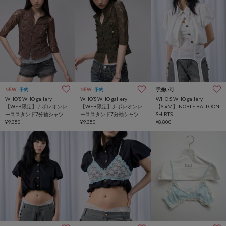
NEW
予約
NEW
予約
手洗い可
WHO’S WHO gallery
WHO’S WHO gallery
WHO’S WHO gallery
【WEB限定】ナポレオンレ
【WEB限定】ナポレオンレ
【SixM】 NOBLE BALLOON
ーススタンド7分袖シャツ
ーススタンド7分袖シャツ
SHIRTS
¥9,350
¥9,350
¥8,800