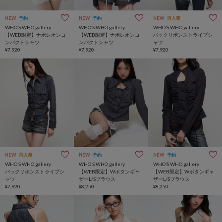
NEW
予約
NEW
予約
NEW
再入荷
WHO’S WHO gallery
WHO’S WHO gallery
WHO’S WHO gallery
【WEB限定】ナポレオンコ
【WEB限定】ナポレオンコ
バックリボンストライプシ
ンパクトシャツ
ンパクトシャツ
ャツ
¥7,920
¥7,920
¥7,920
NEW
再入荷
NEW
予約
NEW
予約
WHO’S WHO gallery
WHO’S WHO gallery
WHO’S WHO gallery
バックリボンストライプシ
【WEB限定】Wボタンギャ
【WEB限定】Wボタンギャ
ャツ
ザーL/Sブラウス
ザーL/Sブラウス
¥7,920
¥8,250
¥8,250