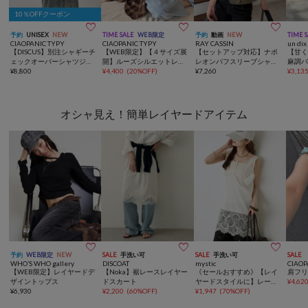
10％OFFクーポン



予約
UNISEX
NEW
TIME SALE
WEB限定
予約
動画
NEW
TIME 
CIAOPANIC TYPY
CIAOPANIC TYPY
RAY CASSIN
un dix
【DISCUS】別注シャギーチ
【WEB限定】【４サイズ展
【セットアップ対応】ナポ
【甘
ェックオーバーシャツジャ
開】ルーズシルエットレギ
レオンパフスリーブシャツ
麻調
ケット
¥
8,800
ュラーカラーアソートシャ
¥
4,400
(
20%OFF
)
/ ブラウス
¥
7,260
¥
3,13
ツ
オシャ見え！簡単レイヤードアイテム



予約
WEB限定
NEW
SALE
手洗い可
SALE
手洗い可
SALE
WHO’S WHO gallery
DISCOAT
mystic
CIAOP
【WEB限定】レイヤードデ
【Noka】裾レースレイヤー
《セールおすすめ》【レイ
肩フ
ザイントップス
ドスカート
ヤードスタイルに】レース
¥
4,62
¥
6,930
¥
2,200
(
60%OFF
)
サテンキャミソール
¥
1,947
(
70%OFF
)