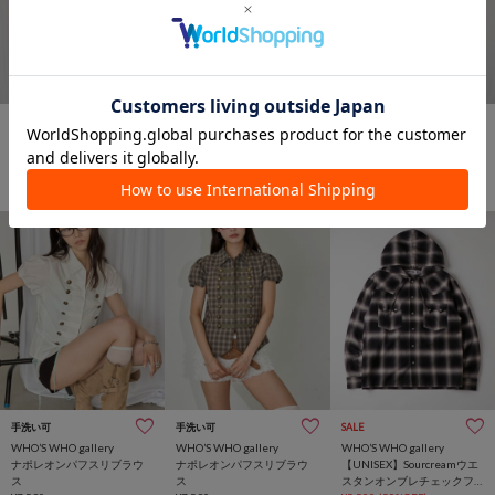
手洗い可
SALE
WEB限定
SALE
WEB限定
WHO’S WHO gallery
WHO’S WHO gallery
WHO’S WHO gallery
ナポレオンパフスリブラウ
【WEB限定】ナポレオンコ
【WEB限定】ナポレオンコ
ス
ンパクト半袖シャツ
ンパクト半袖シャツ
¥7,590
¥5,500
(27%OFF)
¥5,500
(27%OFF)
手洗い可
手洗い可
SALE
WHO’S WHO gallery
WHO’S WHO gallery
WHO’S WHO gallery
ナポレオンパフスリブラウ
ナポレオンパフスリブラウ
【UNISEX】Sourcreamウエ
ス
ス
スタンオンブレチェックフ