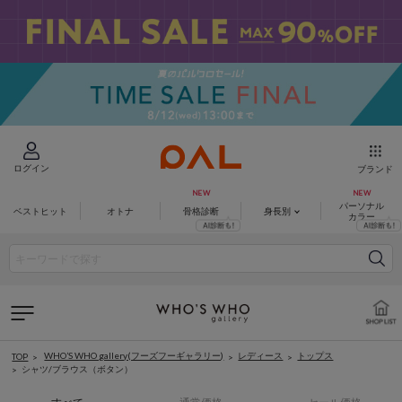
ログイン
ブランド
パーソナル
ベストヒット
オトナ
骨格診断
身長別
カラー
WHO’S WHO gallery(フーズフーギャラリー)
レディース
トップス
TOP
シャツ/ブラウス（ボタン）