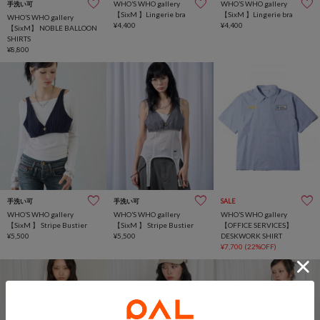
WHO’S WHO gallery
WHO’S WHO gallery
手洗い可
【SixM 】Lingerie bra
【SixM 】Lingerie bra
WHO’S WHO gallery
¥4,400
¥4,400
【SixM】 NOBLE BALLOON
SHIRTS
¥8,800
手洗い可
手洗い可
SALE
WHO’S WHO gallery
WHO’S WHO gallery
WHO’S WHO gallery
【SixM 】 Stripe Bustier
【SixM 】 Stripe Bustier
【OFFICE SERVICES】
¥5,500
¥5,500
DESKWORK SHIRT
¥7,700
(22%OFF)