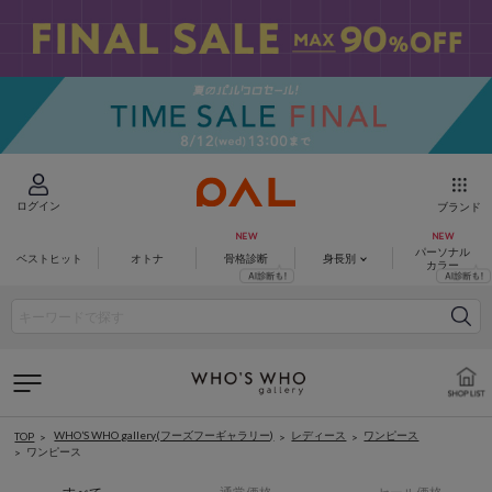
ログイン
ブランド
パーソナル
ベストヒット
オトナ
骨格診断
身長別
カラー
WHO’S WHO gallery(フーズフーギャラリー)
レディース
ワンピース
TOP
ワンピース