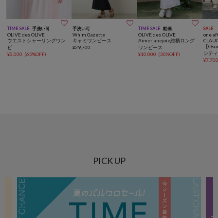



TIME SALE
手洗い可
手洗い可
TIME SALE
動画
SALE
OLIVE des OLIVE
Whim Gazette
OLIVE des OLIVE
one af
ウエストシャーリングワン
キャミワンピース
Aimerianejoie総柄ロング
CLAU
【Osoroi Collect
ピ
¥
29,700
ワンピース
ンテ
¥
3,000
(
65%OFF
)
¥
10,000
(
30%OFF
)
ワン
¥
7,70
PICK UP