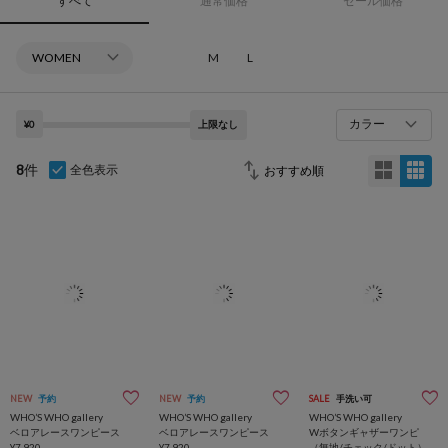
すべて
通常価格
セール価格
M
L
カラー
¥0
上限なし
8
件
全色表示
NEW
予約
NEW
予約
SALE
手洗い可
WHO’S WHO gallery
WHO’S WHO gallery
WHO’S WHO gallery
ベロアレースワンピース
ベロアレースワンピース
Wボタンギャザーワンピ
¥7,920
¥7,920
（無地/チェック/ドット）