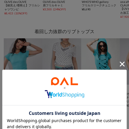
OLIVE des OLIVE
OLIVE des OLIVE
WHO’S WHO gallery
one af
【細見え/着映え】フリルシ
肩フリルキャミ
フリルスリークチュニック
CLAU
【UV
ャツワンピ
¥
3,500
(
24%OFF
)
¥
8,690
わ加
¥
8,415
(
10%OFF
)
ルラ
¥
7,92
着回し力抜群のリブトップス



SALE
NEW
NEW
WHO’S WHO gallery
WHO’S WHO gallery
WHO’S WHO gallery
WHO’S
【SLOPPY/WEB限定カラー
リブカシュクールフレンチ
【WEB限定カラーあり/新
リブ
あり】リブチビTEE
フーディ（無地/ボーダー/
色追加】シアーリブＷボタ
ース
¥
3,300
スター）
¥
1,100
(
81%OFF
)
ンフーディ
¥
5,940
¥
5,94
一枚で決まるミニ丈ワンピース