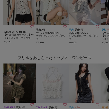



手洗い可
予約
手洗い可
予約
WHO’S WHO gallery
WHO’S WHO gallery
OLIVE des OLIVE
RAY C
【WEB限定カラーあり】W
ナポレオンパフスリブラウ
ダブルボタンパフ袖ブラウ
【セ
ボタンギャザーブラウス(ド
ス
ス
レオ
ット柄・無地・チェック柄)
¥
7,590
¥
7,590
¥
6,600
/ ブ
¥
7,26
フリルをあしらったトップス・ワンピース



TIME SALE
手洗い可
TIME SALE
手洗い可
予約
NEW
再入荷