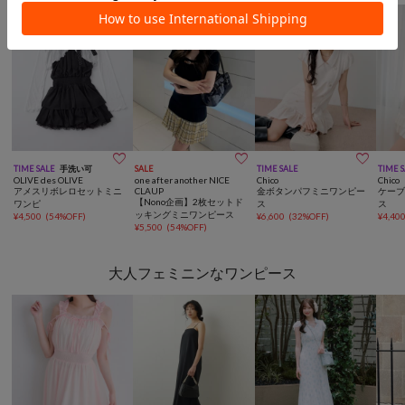



TIME SALE
手洗い可
SALE
TIME SALE
TIME 
OLIVE des OLIVE
one after another NICE
Chico
Chico
アメスリボレロセットミニ
CLAUP
金ボタンパフミニワンピー
ケー
【Nono企画】2枚セットド
ワンピ
ス
ス
ッキングミニワンピース
¥
4,500
(
54%OFF
)
¥
6,600
(
32%OFF
)
¥
4,40
¥
5,500
(
54%OFF
)
大人フェミニンなワンピース