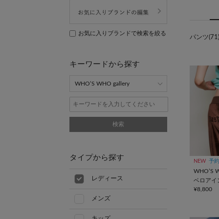
お気に入りブランドで検索を絞る
パンツ(71
キーワードから探す
検索
タイプから探す
NEW
予
WHO’S W
レディース
ベロアイ
¥8,800
メンズ
キッズ