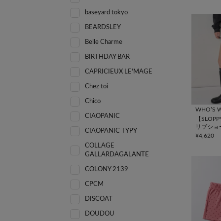
baseyard tokyo
BEARDSLEY
Belle Charme
BIRTHDAY BAR
CAPRICIEUX LE'MAGE
Chez toi
Chico
WHO’S W
CIAOPANIC
【SLOP
リブショ
CIAOPANIC TYPY
¥4,620
COLLAGE
GALLARDAGALANTE
COLONY 2139
CPCM
DISCOAT
DOUDOU