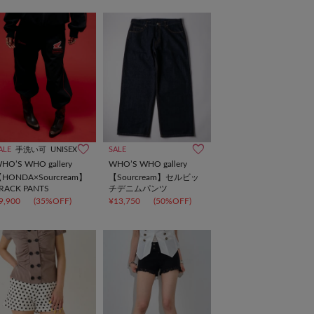
ALE
手洗い可
UNISEX
SALE
HO’S WHO gallery
WHO’S WHO gallery
HONDA×Sourcream】
【Sourcream】セルビッ
RACK PANTS
チデニムパンツ
9,900
(35%OFF)
¥13,750
(50%OFF)