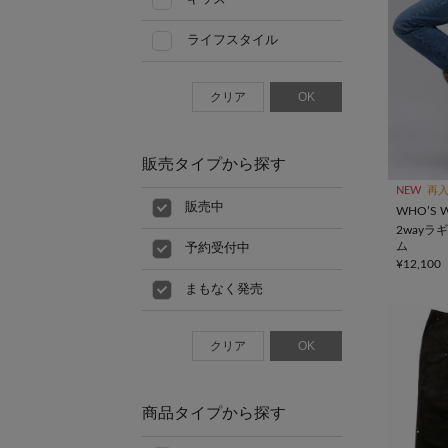
ライフスタイル
クリア
OK
販売タイプから探す
NEW
再
販売中
WHO’S W
2way
ム
予約受付中
¥12,100
まもなく発売
クリア
OK
商品タイプから探す