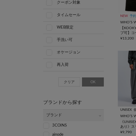
クーポン対象
タイムセール
NEW
予
WHO’S W
WEB限定
【KOOK
プ可】コ
ルニーパ
¥13,200
手洗い可
オケージョン
再入荷
クリア
OK
ブランドから探す
UNISEX
ブランド
WHO’S W
《UNISE
3COINS
あり》ス
トブラス
¥9,790
ainode