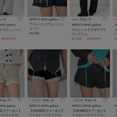
WHO’S WHO gallery
洗い可
SALE
手洗い可
S
アイレットスウェットシ
HO gallery
WHO’S WHO gallery
W
ョーツ
トスウェットパ
アイレットスラポケブラ
¥6,600
ストデニム
(62%OFF)
¥5,500
(53%OFF)
¥
手洗い可
一部予約
手洗い可
一部予約
手洗い可
HO gallery
WHO’S WHO gallery
WHO’S WHO gallery
W
限定カラーあり】
【WEB限定カラーあり】
【WEB限定カラーあり】
ースマイクロシ
ツイルレースマイクロシ
ツイルレースマイクロシ