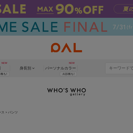
断
身長別
パーソナル
カラー
ース
> パンツ