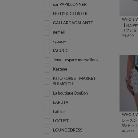
ear PAPILLONNER
FREDY & GLOSTER
WHO’S W
GALLARDAGALANTE
【SLOP
リブショ
gemeil
¥4,620
-goocy-
IACUCCI
Jena espace merveilleux
Kastane
KITO FOREST MARKET
SHIMOICHI
La boutique BonBon
LARUTA
Lattice
WHO’S W
レースシ
LOCUST
地/ドット
LOUNGEDRESS
パード)
¥6,600