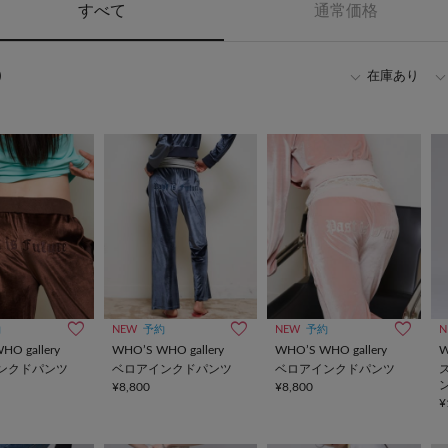
すべて
通常価格
)
在庫あり
約
NEW
予約
NEW
予約
N
HO gallery
WHO’S WHO gallery
WHO’S WHO gallery
W
ンクドパンツ
ベロアインクドパンツ
ベロアインクドパンツ
¥8,800
¥8,800
¥