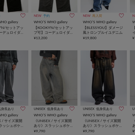
約
NEW
予約
NEW
再入荷
N
HO gallery
WHO’S WHO gallery
WHO’S WHO gallery
W
Y'N/セットアッ
【KOOKY'N/セットアッ
【BLESSYOU】ダメージ
ーデュロイダブ
プ可】コーデュロイダブ
風トロンプルイユデニム
ンツ
ルニーパンツ
¥13,200
¥19,800
¥
低身長あり
UNISEX
低身長あり
UNISEX
低身長あり
U
HO gallery
WHO’S WHO gallery
WHO’S WHO gallery
W
X / サイズ展開
《UNISEX / サイズ展開
《UNISEX / サイズ展開
《
ラッシュポケッ
あり》スラッシュポケッ
あり》スラッシュポケッ
トワイドデニム
トブラストワイドデニム
トブラストワイドデニム
¥9,790
¥9,790
¥