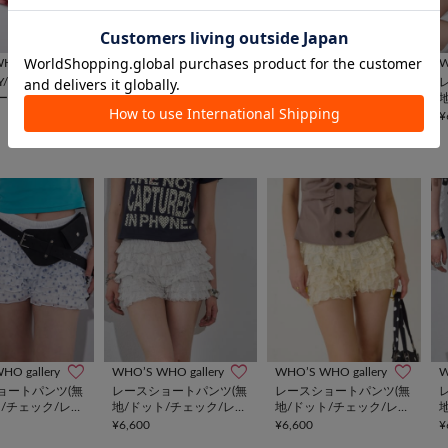
HO gallery
W
再入荷
一部予約
手洗い可
再入荷
一部予約
手洗い可
PY/スロッピー】
WHO’S WHO gallery
WHO’S WHO gallery
ートパンツ
スラッシュポケットデニ
スラッシュポケットデニ
¥
ム
ム
¥9,790
¥9,790
HO gallery
WHO’S WHO gallery
WHO’S WHO gallery
W
ョートパンツ(無
レースショートパンツ(無
レースショートパンツ(無
/チェック/レオ
地/ドット/チェック/レオ
地/ドット/チェック/レオ
パード)
パード)
¥6,600
¥6,600
¥