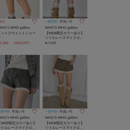
ALE
一部予約
手洗い可
HO’S WHO gallery
WHO’S WHO gallery
ドットスウェットショー
【WEB限定カラーあり】
ツ
ツイルレースマイクロシ
ョーツ
3,300
(50%OFF)
¥7,920
一部予約
手洗い可
一部予約
手洗い可
HO’S WHO gallery
WHO’S WHO gallery
【WEB限定カラーあり】
【WEB限定カラーあり】
ツイルレースマイクロシ
ツイルレースマイクロシ