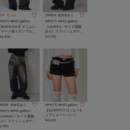
EW
再入荷
UNISEX
低身長あり
HO’S WHO gallery
WHO’S WHO gallery
【BLESSYOU】デニムレ
《UNISEX / サイズ展開
イヤード風トロンプルイ
あり》スラッシュポケッ
ユスラックス
トブラストワイドデニム
16,500
¥9,790
WHO’S WHO gallery
NISEX
低身長あり
【SLOPPY/スロッピー】
HO’S WHO gallery
リブショートパンツ
UNISEX / サイズ展開
¥4,620
あり》スラッシュポケッ
トブラストワイドデニム
9,790