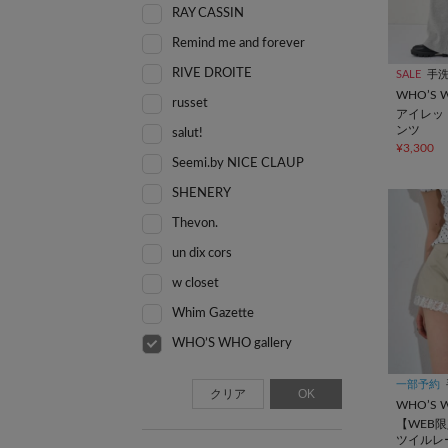
RAY CASSIN
Remind me and forever
RIVE DROITE
SALE
手
WHO’S W
russet
アイレッ
ンツ
salut!
¥3,300
Seemi.by NICE CLAUP
SHENERY
Thevon.
un dix cors
w closet
Whim Gazette
WHO’S WHO gallery
一部予約
クリア
OK
WHO’S W
【WEB
ツイルレ