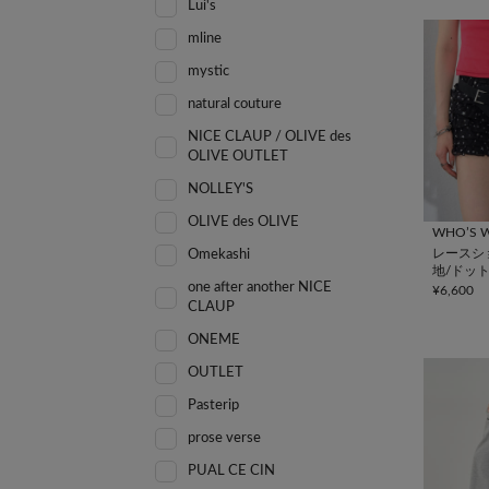
Lui's
mline
mystic
natural couture
NICE CLAUP / OLIVE des
OLIVE OUTLET
NOLLEY'S
OLIVE des OLIVE
WHO’S W
レースシ
Omekashi
地/ドット
one after another NICE
パード)
¥6,600
CLAUP
ONEME
OUTLET
Pasterip
prose verse
PUAL CE CIN