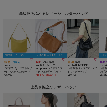
高級感あふれるレザーショルダーバッグ
10％OFFクーポン
2BUY10％OFFクーポン
10



再入荷
一部予約
SALE
コラボ
動画
再入荷
動画
TIME 
russet
ear PAPILLONNER
ear PAPILLONNER
russe
《本革/360g》ソフトレザ
sampo×earコラボスワロー
《本革/軽量》スワローマチ
《本革
ーシンプルショルダーバッ
マチショルダーバッグS
ショルダーバッグ
ノグ
グ
¥
31,900
《本革》
¥
15,840
(
20%OFF
)
¥
20,900
¥
35,2
上品さ際立つレザーバッグ