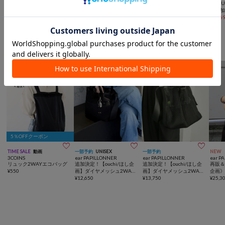
GALLARDAGALANTE
【UNISEX】2WAY巾着バ
【WEB限定】撥水ナイロン
【SOU
《8月9日限定 15%OFF》強
ッグ/WEB限定カラーあり/
ハーフムーン2WAYBAG
色追加
撥水メッシュ2WAYトート
キーホルダー付き
¥
3,564
(
10%OFF
)
¥
3,300
(
50%OFF
)
ックギ
¥
10,6
バッグ
¥
15,400
G
気分で使い分けられる2WAYバッグ
5％OFFクーポン



TIME SALE
動画
一部予約
UNISEX
一部予約
NEW
3COINS
ear PAPILLONNER
ear PAPILLONNER
ear P
リュック2WAYエコバッグ
追加決定！【ouchi/ほし企
追加決定！【ouchi/ほし企
再販＆
¥
550
画】ダイヤメッシュ2WAY
画】ダイヤメッシュ2WAY
企画》
トートバッグ Sサイズ
¥
12,650
トートバッグLサイズ
¥
13,750
ボス
¥
25,3