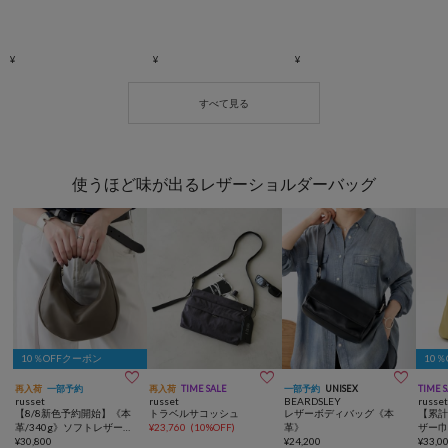
使うほど味が出るレザーショルダーバッグ
10％OFFクーポン
10



再入荷
一部予約
再入荷
TIME SALE
一部予約
UNISEX
TIME 
russet
russet
BEARDSLEY
russe
【8/8新色予約開始】《本
トラベルサコッシュ
レザーボディバッグ《本
【累計
革/340g》ソフトレザーラ
¥
23,760
(
10%OFF
)
革》
ザー巾
ウンドショルダーバッグ
¥
30,800
¥
24,200
バッ
¥
33,0