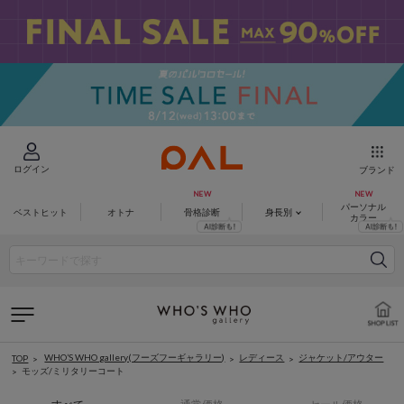
ログイン
ブランド
パーソナル
ベストヒット
オトナ
骨格診断
身長別
カラー
WHO’S WHO gallery(フーズフーギャラリー)
レディース
ジャケット/アウター
TOP
モッズ/ミリタリーコート