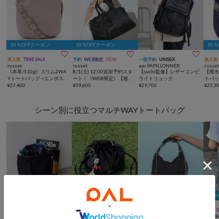
10％OFFクーポン
10％OFFクーポン
10



再入荷
TIME SALE
予約
WEB限定
NEW
一部予約
UNISEX
再入荷
russet
russet
ear PAPILLONNER
russe
《本革/510g》スリム2WA
8/1(土) 12:00追加予約スタ
【ouchi監修】レザーコンビ
【撥水
Yトートバッグ <エンボス
ート！《WEB限定》【撥
ライトリュック
トバッ
モノグラム>
¥
37,400
水】クラウズナイロン2WA
¥
39,600
¥
29,700
¥
25,3
Yボストンバッグ
シーン別に役立つマルチWAYトートバッグ
15％OFFクーポン
10％OFFクーポン
10



予約
動画
再入荷
TIME SALE
TIME SALE
WEB限定
TIME 
COLLAGE
CIAOPANIC TYPY
CIAOPANIC TYPY
CIAOP