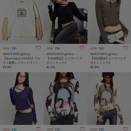
NEW
予約
NEW
予約
NEW
予約
WHO’S WHO gallery
WHO’S WHO gallery
WHO’S WHO gallery
【Sourcream/UINSEX】マル
【WEB限定】レイヤードデ
【WEB限定】レイヤードデ
クス紙幣レイヤードワッフ
ザイントップス
ザイントップス
ルトップス
¥9,900
¥6,930
¥6,930
NEW
予約
NEW
予約
NEW
予約