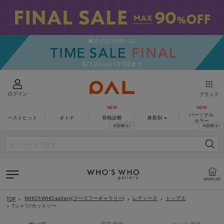
ログイン
ブランド
パーソナル
ベストヒット
オトナ
骨格診断
身長別
カラー
WHO’S WHO gallery(フーズフーギャラリー)
レディース
トップス
TOP
Tシャツ/カットソー