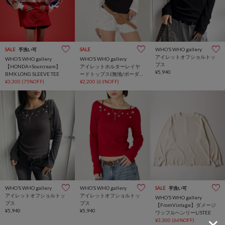
WHO’S WHO gallery
SALE
手洗い可
SALE
アイレットオフショルトッ
WHO’S WHO gallery
WHO’S WHO gallery
プス
【HONDA×Sourcream】
アイレットホルターレイヤ
¥5,940
BMX LONG SLEEVE TEE
ードトップス(無地/ボーダ
¥3,300
(75%OFF)
ー/ドット)
¥2,200
(61%OFF)
WHO’S WHO gallery
WHO’S WHO gallery
SALE
手洗い可
アイレットオフショルトッ
アイレットオフショルトッ
WHO’S WHO gallery
プス
プス
【FromVintage】ダメージ
¥5,940
¥5,940
ワッフルヘンリーL/STEE
¥3,300
(66%OFF)