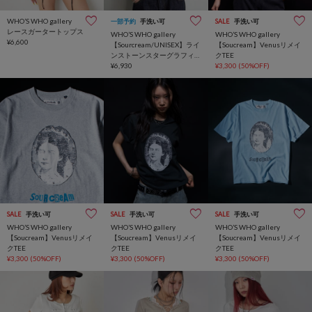
WHO’S WHO gallery
一部予約
手洗い可
SALE
手洗い可
レースガータートップス
WHO’S WHO gallery
WHO’S WHO gallery
¥6,600
【Sourcream/UNISEX】ライ
【Soucream】Venusリメイ
ンストーンスターグラフィ
クTEE
ックTEE
¥6,930
¥3,300
(50%OFF)
SALE
手洗い可
SALE
手洗い可
SALE
手洗い可
WHO’S WHO gallery
WHO’S WHO gallery
WHO’S WHO gallery
【Soucream】Venusリメイ
【Soucream】Venusリメイ
【Soucream】Venusリメイ
クTEE
クTEE
クTEE
¥3,300
(50%OFF)
¥3,300
(50%OFF)
¥3,300
(50%OFF)