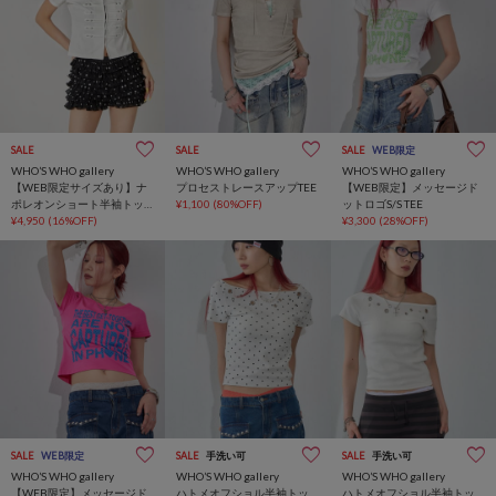
SALE
SALE
SALE
WEB限定
WHO’S WHO gallery
WHO’S WHO gallery
WHO’S WHO gallery
【WEB限定サイズあり】ナ
プロセストレースアップTEE
【WEB限定】メッセージド
ポレオンショート半袖トッ
¥1,100
(80%OFF)
ットロゴS/S TEE
プス
¥4,950
(16%OFF)
¥3,300
(28%OFF)
SALE
WEB限定
SALE
手洗い可
SALE
手洗い可
WHO’S WHO gallery
WHO’S WHO gallery
WHO’S WHO gallery
【WEB限定】メッセージド
ハトメオフショル半袖トッ
ハトメオフショル半袖トッ