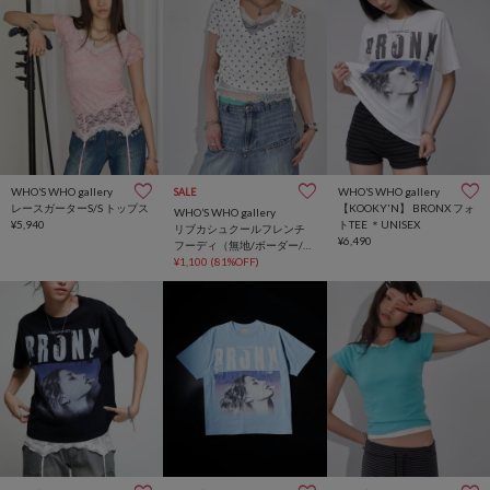
WHO’S WHO gallery
WHO’S WHO gallery
SALE
レースガーターS/S トップス
【KOOKY'N】 BRONX フォ
WHO’S WHO gallery
¥5,940
トTEE ＊UNISEX
リブカシュクールフレンチ
¥6,490
フーディ（無地/ボーダー/ス
ター）
¥1,100
(81%OFF)