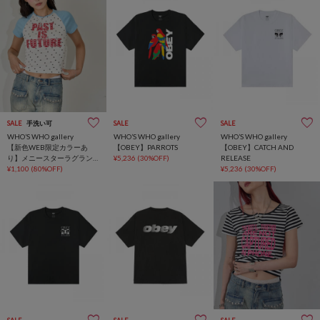
SALE
手洗い可
SALE
SALE
WHO’S WHO gallery
WHO’S WHO gallery
WHO’S WHO gallery
【新色WEB限定カラーあ
【OBEY】PARROTS
【OBEY】CATCH AND
り】メニースターラグラン
¥5,236
(30%OFF)
RELEASE
チビT
¥1,100
(80%OFF)
¥5,236
(30%OFF)