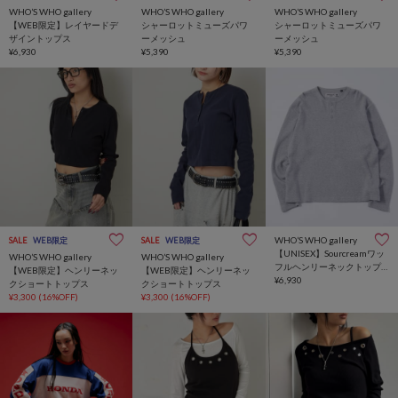
WHO’S WHO gallery
WHO’S WHO gallery
WHO’S WHO gallery
【WEB限定】レイヤードデ
シャーロットミューズパワ
シャーロットミューズパワ
ザイントップス
ーメッシュ
ーメッシュ
¥6,930
¥5,390
¥5,390
WHO’S WHO gallery
SALE
WEB限定
SALE
WEB限定
【UNISEX】Sourcreamワッ
WHO’S WHO gallery
WHO’S WHO gallery
フルヘンリーネックトップ
【WEB限定】ヘンリーネッ
【WEB限定】ヘンリーネッ
ス
¥6,930
クショートトップス
クショートトップス
¥3,300
(16%OFF)
¥3,300
(16%OFF)