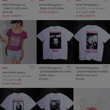
SALE
SALE
SALE
WHO’S WHO gallery
WHO’S WHO gallery
WHO’S WHO gallery
【OBEY】CATCH AND
【OBEY】DIFFUSION
リングドットヘンリーネッ
RELEASE
¥5,390
(30%OFF)
クメッセージ TEE
¥5,236
(30%OFF)
¥4,400
(18%OFF)
WHO’S WHO gallery
WHO’S WHO gallery
SALE
【PETERANDERSON×VIDEO
【PETERANDERSON×VIDEO
WHO’S WHO gallery
SHOP】 Bjork
SHOP】Sonic Youth
リングドットヘンリーネッ
¥11,000
¥11,000
クメッセージ TEE
¥4,400
(18%OFF)