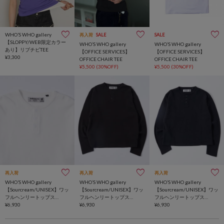
WHO’S WHO gallery
再入荷
SALE
SALE
【SLOPPY/WEB限定カラー
WHO’S WHO gallery
WHO’S WHO gallery
あり】リブチビTEE
【OFFICE SERVICES】
【OFFICE SERVICES】
¥3,300
OFFICE CHAIR TEE
OFFICE CHAIR TEE
¥5,500
(30%OFF)
¥5,500
(30%OFF)
再入荷
再入荷
再入荷
WHO’S WHO gallery
WHO’S WHO gallery
WHO’S WHO gallery
【Sourcream/UNISEX】ワッ
【Sourcream/UNISEX】ワッ
【Sourcream/UNISEX】ワッ
フルヘンリートップス
フルヘンリートップス
フルヘンリートップス
[26AW]
¥6,930
[26AW]
¥6,930
[26AW]
¥6,930