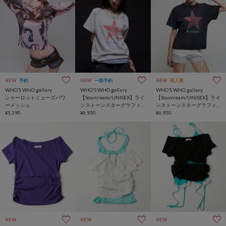
NEW
予約
NEW
一部予約
NEW
再入荷
WHO’S WHO gallery
WHO’S WHO gallery
WHO’S WHO gallery
シャーロットミューズパワ
【Sourcream/UNISEX】ライ
【Sourcream/UNISEX】ライ
ーメッシュ
ンストーンスターグラフィ
ンストーンスターグラフィ
¥5,390
ックTEE
¥6,930
ックTEE
¥6,930
NEW
NEW
NEW