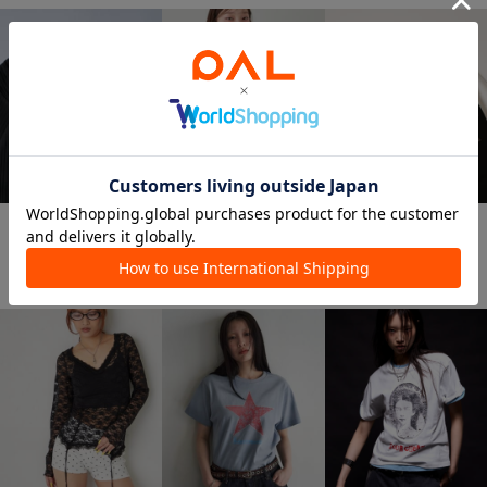
WHO’S WHO gallery
手洗い可
再入荷
SALE
【Sourcream】パール針抜き
WHO’S WHO gallery
WHO’S WHO gallery
ヘンリーL/S TEE
プロセストレースアップト
【UNISEX】KOOKY'N KYス
¥7,590
ップス
タースタッズラグランロン
¥5,940
TEE
¥2,200
(68%OFF)