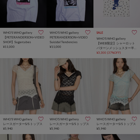
WHO’S WHO gallery
WHO’S WHO gallery
SALE
【PETERANDERSON×VIDEO
PETERANDERSON×VIDEO
WHO’S WHO gallery
SHOP】Sugarcubes
Suicidal Tendencies
【WEB限定】シャーロット
¥11,000
¥11,000
パターンメッシュスター半
袖TEE
¥3,300
(37%OFF)
WHO’S WHO gallery
WHO’S WHO gallery
WHO’S WHO gallery
レースガーターS/S トップス
レースガーターS/S トップス
レースガーターS/S トップス
¥5,940
¥5,940
¥5,940