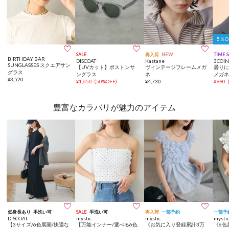
5％



SALE
再入荷
NEW
TIME 
BIRTHDAY BAR
DISCOAT
Kastane
3COIN
SUNGLASSES スクエアサン
【UVカット】ボストンサ
ヴィンテージフレームメガ
曇り
グラス
ングラス
ネ
メガ
¥
3,520
¥
1,650
(
50%OFF
)
¥
4,730
¥
990
豊富なカラバリが魅力のアイテム



低身長あり
手洗い可
SALE
手洗い可
再入荷
一部予約
一部予
DISCOAT
mystic
mystic
mysti
【3サイズ/6色展開/快適な
【万能インナー/選べる6色
《お気に入り登録累計3万
《6色