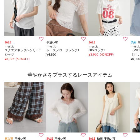



SALE
手洗い可
SALE
予約
mystic
mystic
mystic
mysti
スクエアネックヘンリーT
レースメローフレンチT
BIGロックT
〈WE
シャツ
¥
4,950
¥
3,960
(
40%OFF
)
【lili
¥
3,025
(
50%OFF
)
ドシ
¥
8,80
華やかさをプラスするレースアイテム



再入荷
手洗い可
SALE
手洗い可
SALE
動画
手洗い可