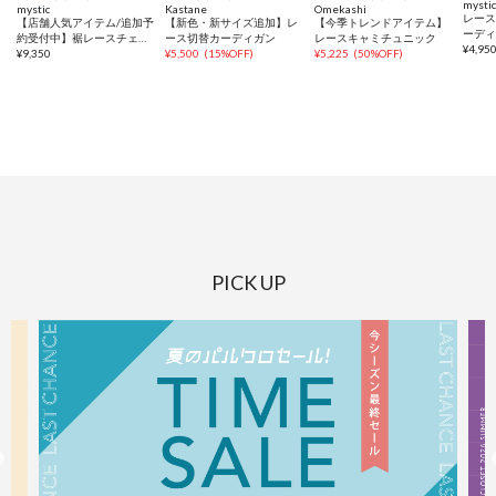
mysti
mystic
Kastane
Omekashi
レー
【店舗人気アイテム/追加予
【新色・新サイズ追加】レ
【今季トレンドアイテム】
ーデ
約受付中】裾レースチェッ
ース切替カーディガン
レースキャミチュニック
¥
4,95
クパンツ
¥
9,350
¥
5,500
(
15%OFF
)
¥
5,225
(
50%OFF
)
PICK UP