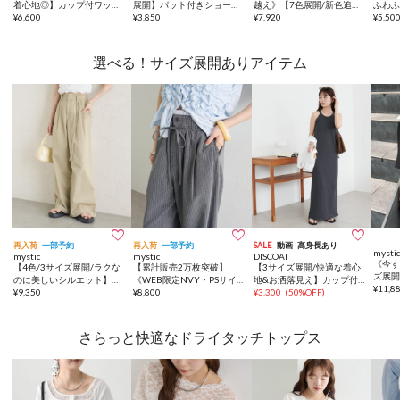
着心地◎】カップ付ワッフ
展開】パット付きショート
越え》【7色展開/新色追
ふわふ
ルアメスリワンピース
¥
6,600
キャミソール2
¥
3,850
加】ふわふわシャーリング
¥
7,920
ャツ
¥
5,50
チュニック
選べる！サイズ展開ありアイテム



再入荷
一部予約
再入荷
一部予約
SALE
動画
高身長あり
mysti
mystic
mystic
DISCOAT
《今す
【4色/3サイズ展開/ラクな
【累計販売2万枚突破】
【3サイズ展開/快適な着心
ズ展開
のに美しいシルエット】ワ
《WEB限定NVY・PSサイ
地&お洒落見え】カップ付
能】
¥
11,8
イドベルトタックパンツ
¥
9,350
ズ登場/4サイズ展開》ライ
¥
8,800
アメスリリブワンピース
¥
3,300
(
50%OFF
)
ケッ
ンストーンWベルトパンツ
さらっと快適なドライタッチトップス