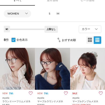
すべて
通常価格
セール価格
S
M
カラー
¥0
上限なし
8
件
全色表示
NEW
予約
NEW
予約
SALE
mystic
mystic
mystic
ラウンドハーフリムメガネ
マーブルラウンドメガネ
マーブルテンプルメガネ
¥4,400
¥3,850
¥3,025
(50%OFF)