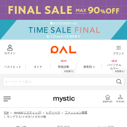
ログイン
ブランド
パーソナル
ベストヒット
オトナ
骨格診断
身長別
カラー
mystic(ミスティック)
レディース
ファッション雑貨
TOP
サングラス/メガネ/メガネ小物