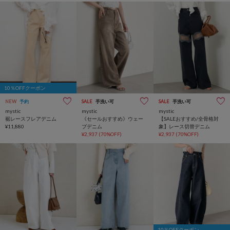
10％OFFクーポン
NEW
予約
SALE
手洗い可
SALE
手洗い可
mystic
mystic
mystic
裾レースフレアデニム
《セールおすすめ》ウェー
【SALEおすすめ/全骨格対
¥11,880
ブデニム
象】レース切替デニム
¥2,937
(70%OFF)
¥2,937
(70%OFF)
10％OFFクーポン