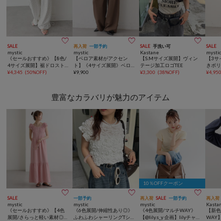



SALE
再入荷
一部予約
SALE
手洗い可
SALE
mystic
mystic
Kastane
mysti
《セールおすすめ》【8色/
【ベロア素材がアクセン
【S.Mサイズ展開】ヴィン
【3サ
4サイズ展開】裾ドロスト
ト】《4サイズ展開》ベロ
テージ加工ロゴTEE
きボ
スウェットパンツ
¥
4,345
(
50%OFF
)
アリボンタックスラックス
¥
9,900
¥
3,300
(
38%OFF
)
¥
4,95
豊富なカラバリが魅力のアイテム
10％OFFクーポン



SALE
一部予約
再入荷
SALE
一部予約
再入荷
mystic
mystic
mystic
Kasta
《セールおすすめ》【4色
《6色展開/伸縮性あり◎》
《4色展開/マルチWAY》
【新色
展開/さらっと軽い素材◎】
ふわふわシャーリングTシ
【@lily.s_y 企画】lilyチャー
WAY