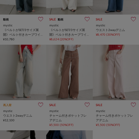
動画
SALE
動画
SALE
mystic
mystic
mystic
《ベルトがSET/3サイズ展
《ベルトがSET/3サイズ展
ウエスト2wayデニム
開》ベルト付きカーブワイ
開》ベルト付きカーブワイ
¥8,470
(30%OFF)
ドデニム
¥10,780
ドデニム
¥8,624
(20%OFF)
再入荷
SALE
SALE
mystic
mystic
mystic
ウエスト2wayデニム
チャーム付きポケットフレ
チャーム付きポケットフレ
¥12,100
アデニム
アデニム
¥5,500
(50%OFF)
¥5,500
(50%OFF)