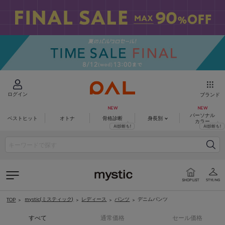
ログイン
ブランド
パーソナル
ベストヒット
オトナ
骨格診断
身長別
カラー
mystic(ミスティック)
レディース
パンツ
デニムパンツ
TOP
すべて
通常価格
セール価格