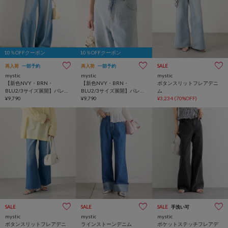
10％OFFクーポン
10％OFFクーポン
再入荷
一部予約
再入荷
一部予約
SALE
mystic
mystic
mystic
【新色NVY・BRN・
【新色NVY・BRN・
ボタンスリットフレアデニ
BLU2/3サイズ展開】バレル
BLU2/3サイズ展開】バレル
ム
BIGデニム
¥9,790
BIGデニム
¥9,790
¥3,234
(70%OFF)
SALE
SALE
SALE
手洗い可
mystic
mystic
mystic
ボタンスリットフレアデニ
ラインストーンデニム
ポケットステッチフレアデ