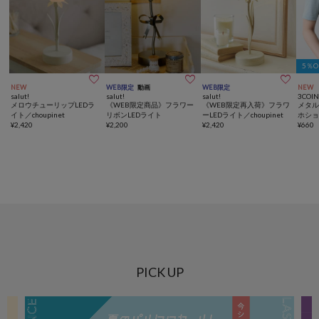
5％



NEW
WEB限定
動画
WEB限定
NEW
salut!
salut!
salut!
3COIN
メロウチューリップLEDラ
《WEB限定商品》フラワー
《WEB限定再入荷》フラワ
メタ
イト／choupinet
リボンLEDライト
ーLEDライト／choupinet
ホシ
¥
2,420
¥
2,200
¥
2,420
¥
660
PICK UP