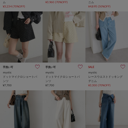
ム
¥3,960
(70%OFF)
ニム
¥3,234
(70%OFF)
¥4,895
(50%OFF)
手洗い可
手洗い可
SALE
mystic
mystic
mystic
ドットマイクロショートパ
ドットマイクロショートパ
レースウエストドッキング
ンツ
ンツ
デニム
¥7,700
¥7,700
¥3,300
(70%OFF)