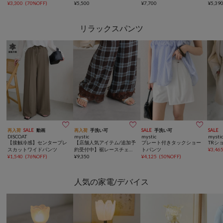
シャーリングワンピース
¥
3,300
(
70%OFF
)
ャツ
¥
5,500
ム3wayBAG
¥
7,700
ーカ
¥
5,39
リラックスパンツ



再入荷
SALE
動画
再入荷
手洗い可
SALE
手洗い可
SALE
DISCOAT
mystic
mystic
mysti
【接触冷感】センタープレ
【店舗人気アイテム/追加予
プレート付きタックショー
TRシ
スカットワイドパンツ
約受付中】裾レースチェッ
トパンツ
¥
3,46
¥
1,540
(
76%OFF
)
クパンツ
¥
9,350
¥
4,125
(
50%OFF
)
人気の家電/デバイス