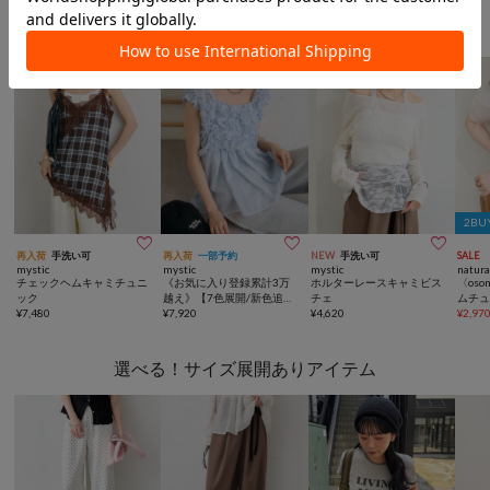
大人ガーリーなトップスで甘め気分！
2BU



再入荷
手洗い可
再入荷
一部予約
NEW
手洗い可
SALE
mystic
mystic
mystic
natura
チェックヘムキャミチュニ
《お気に入り登録累計3万
ホルターレースキャミビス
〈os
ック
越え》【7色展開/新色追
チェ
ムチ
¥
7,480
加】ふわふわシャーリング
¥
7,920
¥
4,620
¥
2,97
チュニック
選べる！サイズ展開ありアイテム