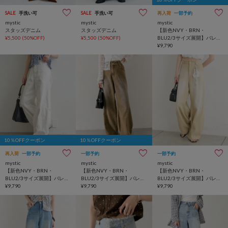
SALE
手洗い可
SALE
手洗い可
再入荷
一部予約
mystic
mystic
mystic
スタッズデニム
スタッズデニム
【新色NVY・BRN・
¥5,500
(50%OFF)
¥5,500
(50%OFF)
BLU2/3サイズ展開】バレル
BIGデニム
¥9,790
10％OFFクーポン
10％OFFクーポン
再入荷
一部予約
一部予約
一部予約
mystic
mystic
mystic
【新色NVY・BRN・
【新色NVY・BRN・
【新色NVY・BRN・
BLU2/3サイズ展開】バレル
BLU2/3サイズ展開】バレル
BLU2/3サイズ展開】バレル
BIGデニム
¥9,790
BIGデニム
¥9,790
BIGデニム
¥9,790