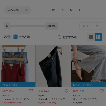
～XS
S
M
L
カラー
¥0
上限なし
29
件
全色表示
￥500クーポン
10％OFFクーポン
NEW
SALE
NEW
SALE
NEW
予約
mystic
mystic
mystic
【ai no de】フレアパンツ
【ai no de】ワイドパンツ
裾レースフレアデニム
¥4,840
(80%OFF)
¥7,260
(70%OFF)
¥11,880