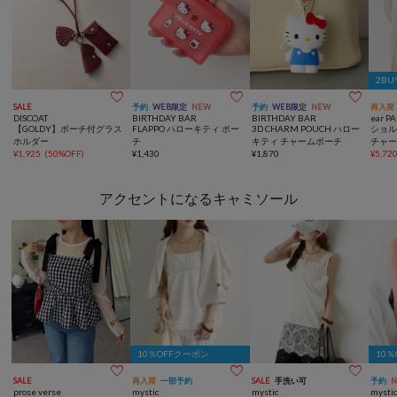
2BU



SALE
予約
WEB限定
NEW
予約
WEB限定
NEW
再入荷
DISCOAT
BIRTHDAY BAR
BIRTHDAY BAR
ear P
【GOLDY】ポーチ付グラス
FLAPPO ハローキティ ポー
3D CHARM POUCH ハロー
ショ
ホルダー
チ
キティ チャームポーチ
チャ
¥
1,925
(
50%OFF
)
¥
1,430
¥
1,870
¥
5,72
アクセントになるキャミソール
10％OFFクーポン
10



SALE
再入荷
一部予約
SALE
手洗い可
予約
prose verse
mystic
mystic
mysti