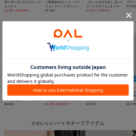
肩リボンギンガムチェック
《新色BLK2ドット・ベー
《セールおすすめ》【レイ
サテ
ビスチェ
ジュ》スリットサテンレー
ヤードスタイルに】レース
¥
7,92
¥
1,980
(
60%OFF
)
スキャミ
¥
7,150
サテンキャミソール
¥
1,947
(
70%OFF
)
選べる！サイズ展開ありアイテム
10％OFFクーポン
10％OFFクーポン
10



再入荷
一部予約
再入荷
TIME SALE
再入荷
一部予約
再入荷
mystic
CIAOPANIC TYPY
mystic
mysti
【累計販売2万枚突破】
【新色登場/美脚見え/3サイ
【4色/3サイズ展開/ラクな
【新色
《WEB限定NVY・PSサイ
ズ展開】柔らかルーズフレ
のに美しいシルエット】ワ
3サイ
ズ登場/4サイズ展開》ライ
¥
8,800
アイージーパンツ
¥
4,400
(
36%OFF
)
イドベルトタックパンツ
¥
9,350
ニム
¥
9,79
ンストーンWベルトパンツ
かわいいハートモチーフアイテム