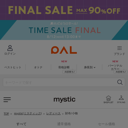
ログイン
ブランド
パーソナル
ベストヒット
オトナ
骨格診断
身長別
カラー
mystic(ミスティック)
レディース
財布/小物
TOP
すべて
通常価格
セール価格