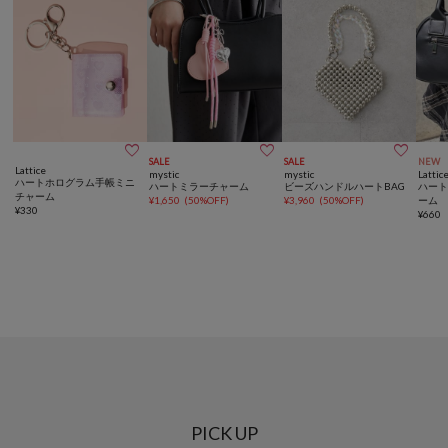



SALE
SALE
NEW
Lattice
mystic
mystic
Lattic
ハートホログラム手帳ミニ
ハートミラーチャーム
ビーズハンドルハートBAG
ハー
チャーム
¥
1,650
(
50%OFF
)
¥
3,960
(
50%OFF
)
ーム
¥
330
¥
660
PICK UP