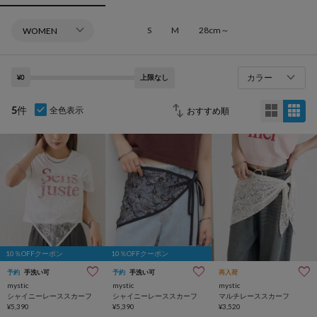
S
M
28cm～
カラー
¥0
上限なし
5
件
全色表示
10％OFFクーポン
10％OFFクーポン
予約
手洗い可
予約
手洗い可
再入荷
mystic
mystic
mystic
シャイニーレーススカーフ
シャイニーレーススカーフ
マルチレーススカーフ
¥5,390
¥5,390
¥3,520