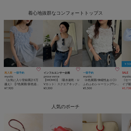
着心地抜群なコンフォートトップス
￥5



再入荷
一部予約
インフルエンサー企画
一部予約
SALE
mystic
prose verse
mystic
mysti
《お気に入り登録累計3万
【MOMO】〈吸水速乾・U
《6色展開/伸縮性あり◎》
《セ
越え》【7色展開/新色追
Vカット〉スクエアネックT
ふわふわシャーリングTシ
イプ
加】ふわふわシャーリング
¥
7,920
シャツ
¥
3,300
ャツ
¥
5,500
¥
1,73
チュニック
人気のポーチ