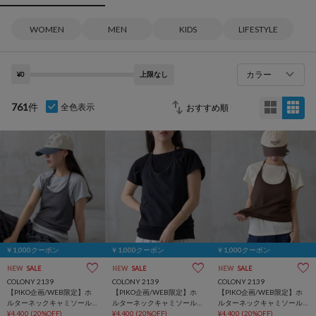
WOMEN
MEN
KIDS
LIFESTYLE
カラー
¥0
上限なし
761
件
全色表示
￥1,000クーポン
￥1,000クーポン
￥1,000クーポン
NEW
SALE
NEW
SALE
NEW
SALE
COLONY 2139
COLONY 2139
COLONY 2139
【PIKO企画/WEB限定】ホ
【PIKO企画/WEB限定】ホ
【PIKO企画/WEB限定】ホ
ルターネックキャミソール
ルターネックキャミソール
ルターネックキャミソール
レイヤードTシャツ
¥4,400
(20%OFF)
レイヤードTシャツ
¥4,400
(20%OFF)
レイヤードTシャツ
¥4,400
(20%OFF)