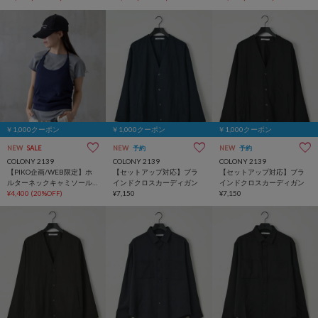
￥1,000クーポン
￥1,000クーポン
￥1,000クーポン
NEW
SALE
NEW
予約
NEW
予約
COLONY 2139
COLONY 2139
COLONY 2139
【PIKO企画/WEB限定】ホ
【セットアップ対応】ブラ
【セットアップ対応】ブラ
ルターネックキャミソール
インドクロスカーディガン
インドクロスカーディガン
レイヤードTシャツ
¥4,400
(20%OFF)
¥7,150
¥7,150