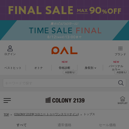
ログイン
ブランド
パーソナル
ベストヒット
オトナ
骨格診断
身長別
カラー
COLONY 2139(コロニー トゥーワンスリーナイン)
トップス
TOP
すべて
通常価格
セール価格