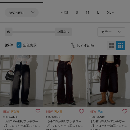
～XS
S
M
L
XL～
カラー
¥0
上限なし
89
件
全色表示
NEW
再入荷
NEW
再入荷
NEW
予約
CIAOPANIC
CIAOPANIC
CIAOPANIC
【ANTI WARP /アンチワー
【ANTI WARP /アンチワー
【ANTI WARP /アンチワー
プ】フロッキー加工ストレ
プ】フロッキー加工ストレ
プ】フロッキー加工アンク
ートデニム
¥14,300
ートデニム
¥14,300
ルショーツ
¥13,200