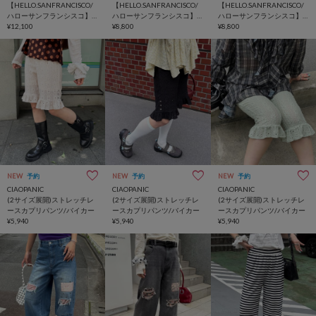
【HELLO.SANFRANCISCO/
【HELLO.SANFRANCISCO/
【HELLO.SANFRANCISCO/
ハローサンフランシスコ】
ハローサンフランシスコ】
ハローサンフランシスコ】
裾フリル星柄刺繍デニム
¥12,100
アシメドット柄スウェット
¥8,800
アシメドット柄スウェット
¥8,800
ワイドパンツ
ワイドパンツ
NEW
予約
NEW
予約
NEW
予約
CIAOPANIC
CIAOPANIC
CIAOPANIC
(2サイズ展開)ストレッチレ
(2サイズ展開)ストレッチレ
(2サイズ展開)ストレッチレ
ースカプリパンツ/バイカー
ースカプリパンツ/バイカー
ースカプリパンツ/バイカー
¥5,940
¥5,940
¥5,940