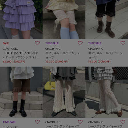
SALE
TIME SALE
TIME SALE
CIAOPANIC
CIAOPANIC
CIAOPANIC
【HELLO.SANFRANCISCO/
裾フリルレースバイカーシ
裾フリルレースバイカーシ
ハローサンフランシスコ】
ョーツ
ョーツ
ラメドットフリルショーツ
¥3,300
(50%OFF)
¥3,300
(50%OFF)
¥3,300
(50%OFF)
CIAOPANIC
CIAOPANIC
TIME SALE
レースフレアレイヤードフ
レースフレアレイヤードフ
CIAOPANIC