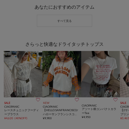
あなたにおすすめのアイテム
さらっと快適なドライタッチトップス



SALE
NEW
SALE
CIAOPANIC
CIAOPANIC
CIAOPANIC
CIAOP
アソート柄コンパクトカラ
レースチュニックフーディ
【HELLO.SANFRANCISCO/
【2サ
ーTee
ーブラウス
ハローサンフランシスコ】
プリン
¥
4,950
¥
4,620
(
40%OFF
)
2WAYハロサンカットアウ
¥
9,900
¥
3,46
ト半袖TEE