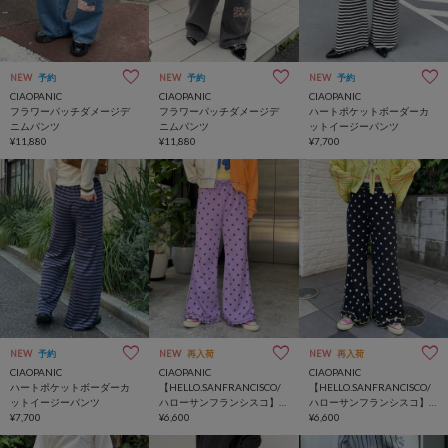
NEW
予約
NEW
予約
NEW
予約
CIAOPANIC
CIAOPANIC
CIAOPANIC
フラワーパッチダメージデ
フラワーパッチダメージデ
ハートポケットボーダーカ
ニムパンツ
ニムパンツ
ットイージーパンツ
¥11,880
¥11,880
¥7,700
NEW
予約
NEW
再入荷
NEW
再入荷
CIAOPANIC
CIAOPANIC
CIAOPANIC
ハートポケットボーダーカ
【HELLO.SANFRANCISCO/
【HELLO.SANFRANCISCO/
ットイージーパンツ
ハローサンフランシスコ】
ハローサンフランシスコ】
¥7,700
ドット柄ワッフルフレアパ
¥6,600
ドット柄ワッフルフレアパ
¥6,600
ンツ
ンツ