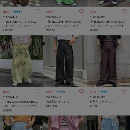
NEW
一部予約
NEW
NEW
CIAOPANIC
CIAOPANIC
CIAOPANIC
【cian denim/シアンデニ
【HELLO.SANFRANCISCO/
【HELLO.SANFRANCISCO/
ム】バギーワイドデニム
ハローサンフランシスコ】
ハローサンフランシスコ】
¥13,200
ドット柄フリルポケットボ
¥8,800
ドット柄フリルポケットボ
¥8,800
リュームパンツ
リュームパンツ
NEW
NEW
一部予約
NEW
一部予約
CIAOPANIC
CIAOPANIC
CIAOPANIC
【HELLO.SANFRANCISCO/
無差別スラックス
無差別スラックス
ハローサンフランシスコ】
¥11,000
¥11,000
ドット柄フリルポケットボ
¥8,800
リュームパンツ