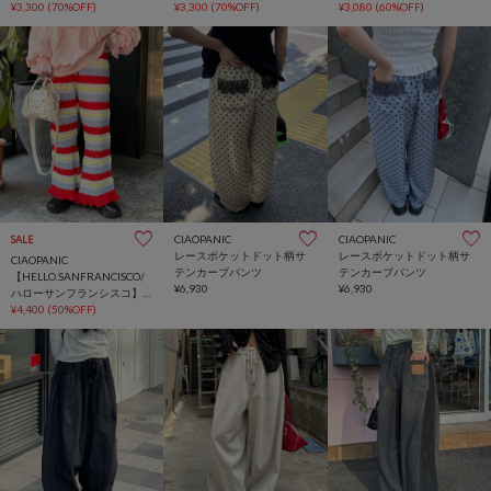
カラフルリボンフレアデニ
¥3,300
(70%OFF)
カラフルリボンフレアデニ
¥3,300
(70%OFF)
ドット柄シャーリングパン
¥3,080
(60%OFF)
ム
ム
ツ
CIAOPANIC
CIAOPANIC
SALE
レースポケットドット柄サ
レースポケットドット柄サ
CIAOPANIC
テンカーブパンツ
テンカーブパンツ
【HELLO.SANFRANCISCO/
¥6,930
¥6,930
ハローサンフランシスコ】
透かし柄ボーダーニットパ
¥4,400
(50%OFF)
ンツ