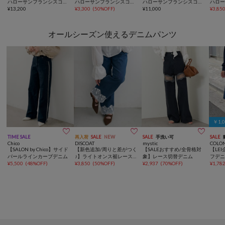
ハローサンフランシスコ】
ハローサンフランシスコ】
ハローサンフランシスコ】
ハロ
シャーリングフリルメロウ
¥
13,200
ラメドットフリルキャミ
¥
3,300
(
50%OFF
)
ボーダーワッペンフリルジ
¥
11,000
裾フリ
¥
3,85
チュニック
ップネップフーディ
オールシーズン使えるデニムパンツ
￥1,



TIME SALE
再入荷
SALE
NEW
SALE
手洗い可
SALE
Chico
DISCOAT
mystic
COLO
【SALON by Chico】サイド
【新色追加/周りと差がつく
【SALEおすすめ/全骨格対
【LE
パールラインカーブデニム
♪】ライトオンス裾レース
象】レース切替デニム
フデ
¥
5,500
(
48%OFF
)
デニムストレートパンツ
¥
3,850
(
50%OFF
)
¥
2,937
(
70%OFF
)
¥
1,78