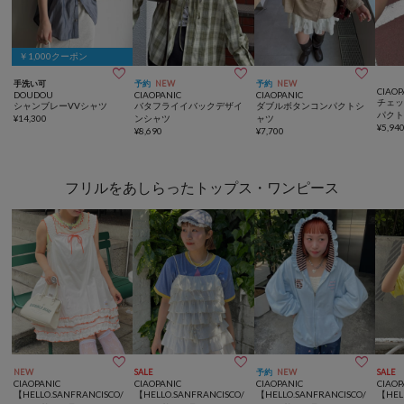
￥1,000クーポン



手洗い可
予約
NEW
予約
NEW
CIAOP
DOUDOU
CIAOPANIC
CIAOPANIC
チェ
シャンブレーVVシャツ
バタフライイバックデザイ
ダブルボタンコンパクトシ
パク
¥
14,300
ンシャツ
ャツ
¥
5,94
¥
8,690
¥
7,700
フリルをあしらったトップス・ワンピース



NEW
SALE
予約
NEW
SALE
CIAOPANIC
CIAOPANIC
CIAOPANIC
CIAOP
【HELLO.SANFRANCISCO/
【HELLO.SANFRANCISCO/
【HELLO.SANFRANCISCO/
【HEL