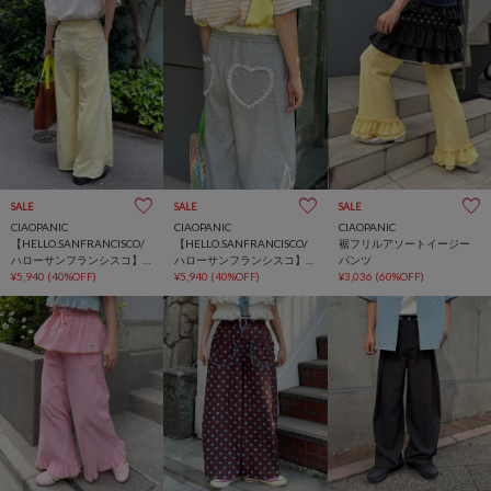
SALE
SALE
SALE
CIAOPANIC
CIAOPANIC
CIAOPANIC
【HELLO.SANFRANCISCO/
【HELLO.SANFRANCISCO/
裾フリルアソートイージー
ハローサンフランシスコ】
ハローサンフランシスコ】
パンツ
レースウエストスウェット
¥5,940
(40%OFF)
レースウエストスウェット
¥5,940
(40%OFF)
¥3,036
(60%OFF)
パンツ
パンツ