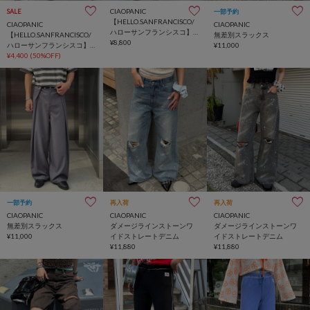
CIAOPANIC
SALE
一部予約
【HELLO.SANFRANCISCO/
CIAOPANIC
CIAOPANIC
ハローサンフランシスコ】
【HELLO.SANFRANCISCO/
無差別スラックス
ドット柄フリルポケットボ
¥8,800
ハローサンフランシスコ】
¥11,000
リュームパンツ
レイヤードスカート付フリ
¥4,400
(50%OFF)
ルパンツ
一部予約
再入荷
再入荷
CIAOPANIC
CIAOPANIC
CIAOPANIC
無差別スラックス
ダメージラインストーンワ
ダメージラインストーンワ
¥11,000
イドストレートデニム
イドストレートデニム
¥11,880
¥11,880