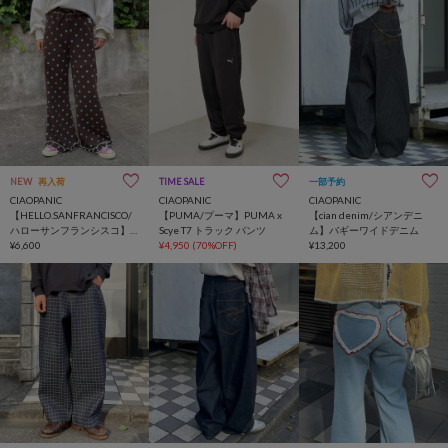
NEW
再入荷
TIME SALE
一部予約
CIAOPANIC
CIAOPANIC
CIAOPANIC
【HELLO.SANFRANCISCO/
【PUMA/プーマ】PUMA x
【cian denim/シアンデニ
ハローサンフランシスコ】
Scye T7 トラック パンツ
ム】バギーワイドデニム
ドット柄ワッフルフレアパ
¥6,600
¥4,950
(70%OFF)
¥13,200
ンツ