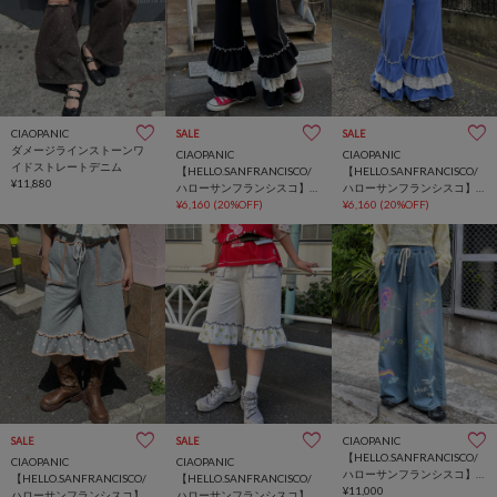
CIAOPANIC
SALE
SALE
ダメージラインストーンワ
CIAOPANIC
CIAOPANIC
イドストレートデニム
【HELLO.SANFRANCISCO/
【HELLO.SANFRANCISCO/
¥11,880
ハローサンフランシスコ】
ハローサンフランシスコ】
レースフリルワッフルパン
¥6,160
(20%OFF)
レースフリルワッフルパン
¥6,160
(20%OFF)
ツ
ツ
CIAOPANIC
SALE
SALE
【HELLO.SANFRANCISCO/
CIAOPANIC
CIAOPANIC
ハローサンフランシスコ】
【HELLO.SANFRANCISCO/
【HELLO.SANFRANCISCO/
カラフルペイントデニム
¥11,000
ハローサンフランシスコ】
ハローサンフランシスコ】