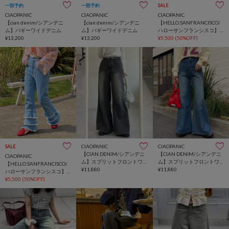
一部予約
一部予約
SALE
CIAOPANIC
CIAOPANIC
CIAOPANIC
【cian denim/シアンデニ
【cian denim/シアンデニ
【HELLO.SANFRANCISCO/
ム】バギーワイドデニム
ム】バギーワイドデニム
ハローサンフランシスコ】
¥13,200
¥13,200
ハートポケットレースフレ
¥5,500
(50%OFF)
アデニム
CIAOPANIC
CIAOPANIC
SALE
【CIAN DENIM/シアンデニ
【CIAN DENIM/シアンデニ
CIAOPANIC
ム】スプリットフロントワ
ム】スプリットフロントワ
【HELLO.SANFRANCISCO/
イドデニム
¥11,880
イドデニム
¥11,880
ハローサンフランシスコ】
裾フリルフレアデニム
¥5,500
(50%OFF)