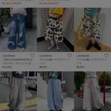
裾フリル星柄スウェットハ
¥6,160
(20%OFF)
裾フリル星柄スウェットハ
¥6,160
(20%OFF)
ーフパンツ
ーフパンツ
CIAOPANIC
CIAOPANIC
CIAOPANIC
【HELLO.SANFRANCISCO/
アニマル柄ハーフワイドパ
アニマル柄ハーフワイドパ
ハローサンフランシスコ】
ンツ
ンツ
カラフルペイントデニム
¥11,000
¥8,800
¥8,800