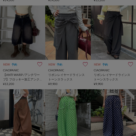
NEW
予約
NEW
予約
NEW
予約
CIAOPANIC
CIAOPANIC
CIAOPANIC
【ANTI WARP /アンチワー
リボンレイヤードラインス
リボンレイヤードラインス
プ】フロッキー加工アンク
トーンスラックス
トーンスラックス
ルショーツ
¥13,200
¥9,900
¥9,900