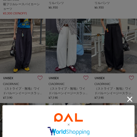
リルパンツ
リルパンツ
裾フリルレースバイカーシ
¥6,930
¥6,930
ョーツ
¥3,300
(50%OFF)
UNISEX
UNISEX
UNISEX
CIAOPANIC
CIAOPANIC
CIAOPANIC
（ストライプ・無地）ワイ
（ストライプ・無地）ワイ
（ストライプ・無地）ワイ
ドバルーンイージースラッ
ドバルーンイージースラッ
ドバルーンイージースラッ
クス
¥7,590
クス
¥7,590
クス
¥7,590