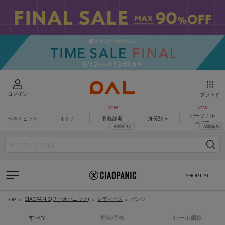
ログイン
ブランド
パーソナル
ベストヒット
オトナ
骨格診断
身長別
カラー
SHOP LIST
CIAOPANIC(チャオパニック)
レディース
パンツ
TOP
すべて
通常価格
セール価格