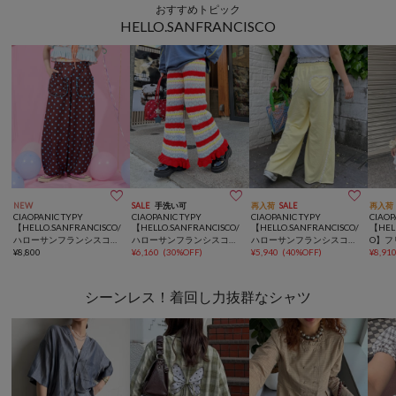
おすすめトピック
HELLO.SANFRANCISCO



NEW
SALE
手洗い可
再入荷
SALE
再入荷
CIAOPANIC TYPY
CIAOPANIC TYPY
CIAOPANIC TYPY
CIAOP
【HELLO.SANFRANCISCO/
【HELLO.SANFRANCISCO/
【HELLO.SANFRANCISCO/
【HEL
ハローサンフランシスコ】
ハローサンフランシスコ】
ハローサンフランシスコ】
O】フ
ドット柄フリルポケットボ
¥
8,800
透かし柄ボーダーニットパ
¥
6,160
(
30%OFF
)
レースウエストスウェット
¥
5,940
(
40%OFF
)
ク半
¥
8,91
リュームパンツ
ンツ
パンツ
シーンレス！着回し力抜群なシャツ