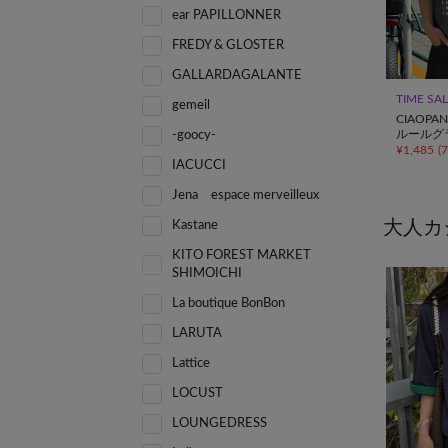
ear PAPILLONNER
FREDY & GLOSTER
GALLARDAGALANTE
TIME SA
gemeil
CIAOPAN
ルールグ
-goocy-
¥
1,485
(
IACUCCI
Jena espace merveilleux
大人カ
Kastane
KITO FOREST MARKET
SHIMOICHI
La boutique BonBon
LARUTA
Lattice
LOCUST
LOUNGEDRESS