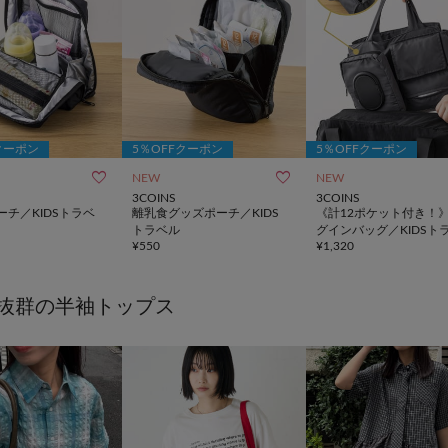
クーポン
5％OFFクーポン
5％OFFクーポン


NEW
NEW
3COINS
3COINS
ーチ／KIDSトラベ
離乳食グッズポーチ／KIDS
《計12ポケット付き！
トラベル
グインバッグ／KIDSト
¥
550
¥
1,320
ル
抜群の半袖トップス