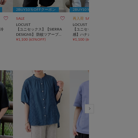
2BUY10％OFFクーポン
2BUY10％OFFクーポン
2BU



SALE
再入荷
SALE
再入
LOCUST
LOCUST
LOC
冷
【ユニセックス】【SIERRA
【ユニセックス】【接触冷
【ユ
DESIGNS】 防蚊ツアープリ
感】ハナガラT
OT
¥
1,100
(
65%OFF
)
¥
1,100
(
60%OFF
)
¥
1,3
ントT