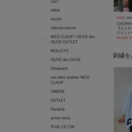
Lui's
mline
SALE
UN
mystic
CIAOPAN
【ユニセ
natural couture
プリント
NICE CLAUP / OLIVE des
¥
1,650
(
OLIVE OUTLET
NOLLEY'S
刺繍を
OLIVE des OLIVE
Omekashi
one after another NICE
CLAUP
ONEME
OUTLET
Pasterip
prose verse
PUAL CE CIN