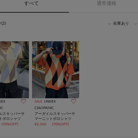
すべて
通常価格
2)
在庫あり
SEX
SALE
UNISEX
IC
CIAOPANIC
ルスキッパーサ
アーガイルスキッパーサ
トポロシャツ
マーニットポロシャツ
(70%OFF)
¥2,310
(70%OFF)