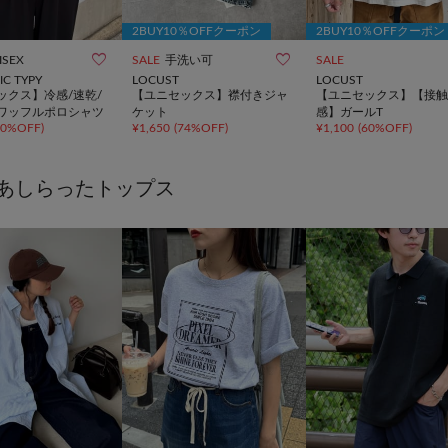
2BUY10％OFFクーポン
2BUY10％OFFクーポン


ISEX
SALE
手洗い可
SALE
IC TYPY
LOCUST
LOCUST
ックス】冷感/速乾/
【ユニセックス】襟付きジャ
【ユニセックス】【接触
ワッフルポロシャツ
ケット
感】ガールT
70%OFF
)
¥
1,650
(
74%OFF
)
¥
1,100
(
60%OFF
)
あしらったトップス