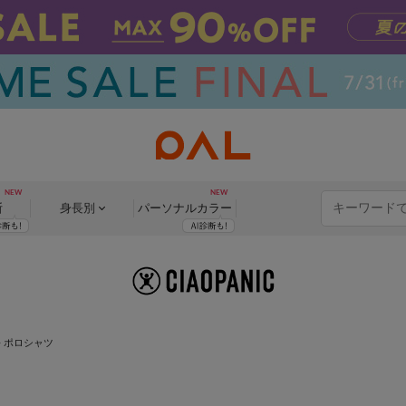
断
身長別
パーソナル
カラー
> ポロシャツ