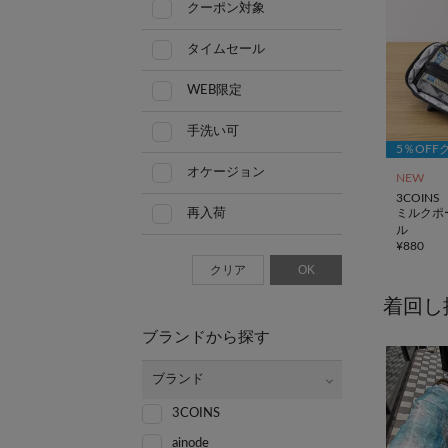
クーポン対象
タイムセール
WEB限定
手洗い可
5％OFF
オケージョン
NEW
3COINS
ミルクポ
再入荷
ル
¥
880
クリア
OK
着回し
ブランドから探す
ブランド
3COINS
ainode