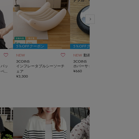
5％OFFクーポン
5％OFFクーポン
5％



NEW
NEW
動画
再入
3COINS
3COINS
3CO
》バッ
インフレータブルシーソーチ
ホバーサッカーボール
《長
¥
660
ラベ
ェア
タブ
¥
3,300
¥
880