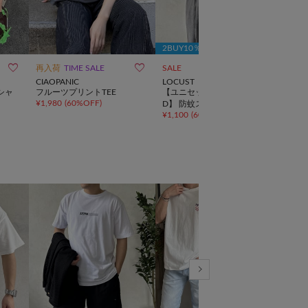
2BUY10％OFFクーポン



再入荷
TIME SALE
SALE
TIME
CIAOPANIC
LOCUST
CIAO
シャ
フルーツプリントTEE
【ユニセックス】【PENFIEL
マル
¥
1,980
(
60%OFF
)
¥
2,2
D】 防蚊スクエアロゴT
¥
1,100
(
60%OFF
)