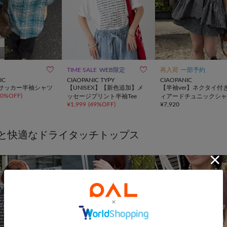


TIME SALE
WEB限定
再入荷
一部予約
IC
CIAOPANIC TYPY
CIAOPANIC
サッカー半袖シャツ
【UNISEX】【新色追加】メ
【半袖ver】ネクタイ付
60%OFF
)
ッセージプリント半袖Tee
ィアードチュニックシャ
¥
1,999
(
49%OFF
)
¥
7,920
ンピース
と快適なドライタッチトップス