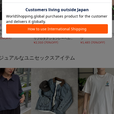


LE
TIME SALE
SALE
IC
CIAOPANIC
CIAOPANIC
ラフィックTシャツ
【RePRODUCTION LABEL /
プリントリンガーロゴT
70%OFF
)
リプロダクションレーベル】
ツ
¥
2,310
(
70%OFF
)
¥
1,485
(
70%OFF
)
アソートヴィンテージフェー
ドTEE
ジュアルなユニセックスアイテム