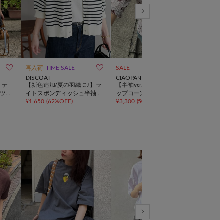



再入荷
TIME SALE
SALE
一部
DISCOAT
CIAOPANIC
CPC
きテ
【新色追加/夏の羽織に♪】ラ
【半袖ver. 登場】ぽこぽこポ
【セ
ツワ
イトスポンディッシュ半袖カ
ップコーンスキッパーシャツ
チワ
¥
1,650
(
62%OFF
)
¥
3,300
(
50%OFF
)
¥
5,9
ーディガン《WEB限定》
ツ