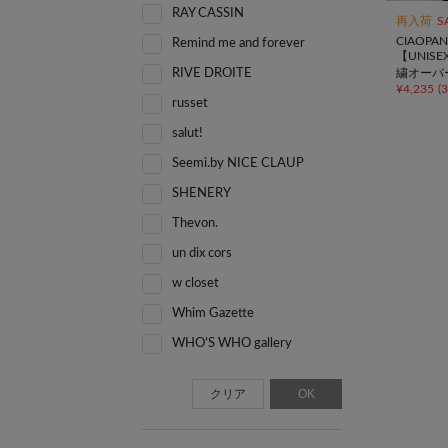
RAY CASSIN
再入荷
S
CIAOPAN
Remind me and forever
【UNIS
繍オーバ
RIVE DROITE
¥
4,235
(
russet
salut!
Seemi.by NICE CLAUP
SHENERY
Thevon.
un dix cors
w closet
Whim Gazette
WHO’S WHO gallery
クリア
OK