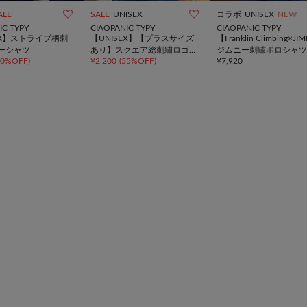


ALE
SALE
UNISEX
コラボ
UNISEX
NEW
IC TYPY
CIAOPANIC TYPY
CIAOPANIC TYPY
EX】ストライプ柄刺
【UNISEX】【プラスサイズ
【Franklin Climbing×J
ーシャツ
あり】スクエア総刺繍ロゴT
ジムニー刺繍ポロシャツ
30%OFF
)
¥
2,200
(
55%OFF
)
¥
7,920
シャツ