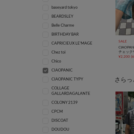
baseyard tokyo
BEARDSLEY
Belle Charme
BIRTHDAY BAR
SALE
CAPRICIEUX LE'MAGE
CIAOPAN
チェック
Chez toi
¥
2,200
(
Chico
CIAOPANIC
さらっ
CIAOPANIC TYPY
COLLAGE
GALLARDAGALANTE
COLONY 2139
CPCM
DISCOAT
DOUDOU