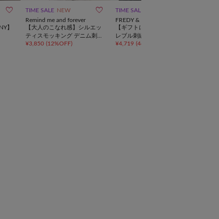



TIME SALE
NEW
TIME SALE
SALE
Remind me and forever
FREDY & GLOSTER
DIS
IMNY】
【大人のこなれ感】シルエッ
【ギフトにもおすすめ】【フ
【夏
ティスモッキング デニム刺
レブル刺繍】DADDYポロ
ブラ
¥
3,850
(
12%OFF
)
¥
4,719
(
44%OFF
)
¥
5,2
繍シャツ