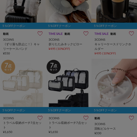
5％OFFクーポン
5％OFFクーポン
5％OFFクーポン
動画
TIME SALE
動画
TIME SALE
動画
3COINS
3COINS
3COINS
《ずり落ち防止に！》キャ
折りたたみネックピロー
キャリーケースドリンクホ
リーケースバンド
¥495
(10%OFF)
ルダー
¥550
¥495
(10%OFF)
5％OFFクーポン
5％OFFクーポン
5％OFFクーポン
3COINS
3COINS
動画
トラベル収納ポーチ7点セッ
トラベル収納ポーチ7点セッ
3COINS
ト
ト
回転ピルケース
¥1,650
¥1,650
¥330