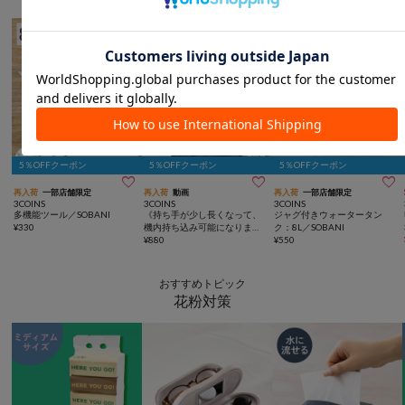
5％OFFクーポン
5％OFFクーポン
5％OFFクーポン



再入荷
一部店舗限定
再入荷
動画
再入荷
一部店舗限定
3COINS
3COINS
3COINS
多機能ツール／SOBANI
《持ち手が少し長くなって、
ジャグ付きウォータータン
¥
330
機内持ち込み可能になりまし
ク：8L／SOBANI
た》丈夫で濡れにくい折りた
¥
880
¥
550
たみキャリーオンバッグ：XL
おすすめトピック
花粉対策