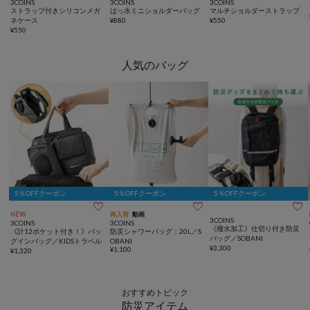
3COINS
3COINS
3COINS
ストラップ付きシリコンメガ
はっ水ミニショルダーバッグ
マルチショルダーストラップ
ネケース
¥
880
¥
550
¥
550
人気のバッグ
5％OFFクーポン
5％OFFクーポン
5％OFFクーポン



NEW
再入荷
動画
3COINS
3COINS
3COINS
《撥水加工》仕切り付き防災
《計12ポケット付き！》バッ
防災シャワーバッグ：20L／S
バッグ／SOBANI
グインバッグ／KIDSトラベル
OBANI
¥
3,300
¥
1,100
¥
1,320
おすすめトピック
防災アイテム