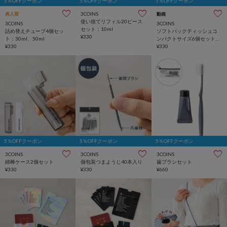
5％OFFクーポン
5％OFFクーポン
5％OFFクーポン
3COINS
再入荷
動画
使い捨てリフィル20ピース
3COINS
3COINS
セット：10ml
詰め替えチューブ4個セッ
ソフトパックティッシュコ
¥330
ト：30ml、50ml
ンパクトサイズ6個セット
¥330
（150組）
¥330
5％OFFクーポン
5％OFFクーポン
5％OFFクーポン
3COINS
3COINS
3COINS
綿棒ケース2個セット
個包装つまようじ40本入り
歯ブラシセット
¥330
¥330
¥660