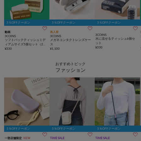
5％OFFクーポン
5％OFFクーポン
5％OFFクーポン



動画
再入荷
3COINS
3COINS
3COINS
水に流せるティッシュ6個セ
ソフトパックティッシュミデ
メガネコンタクトレンズケー
ット
ィアムサイズ5個セット（200
ス
¥
330
組）
¥
330
¥
1,100
おすすめトピック
ファッション
5％OFFクーポン
5％OFFクーポン
5％OFFクーポン



一部店舗限定
NEW
TIME SALE
TIME SALE