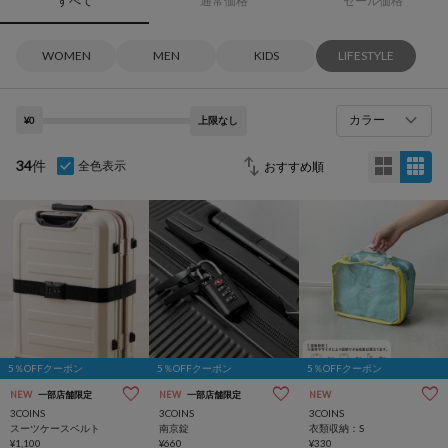
すべて
通常価格
セール価格
WOMEN
MEN
KIDS
LIFESTYLE
カラー
¥0
上限なし
34
件
全色表示
5％OFFクーポン
5％OFFクーポン
5％OFFクーポン
NEW
一部店舗限定
NEW
一部店舗限定
NEW
3COINS
3COINS
3COINS
スーツケースベルト
南京錠
衣類収納：S
¥1,100
¥660
¥330