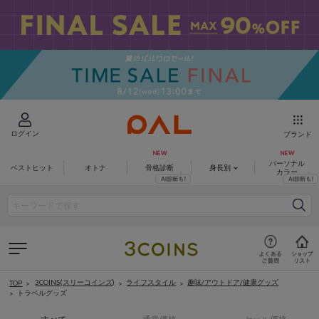
ログイン
ブランド
パーソナル
ベストヒット
オトナ
骨格診断
身長別
カラー
3COINS(スリーコインズ)
ライフスタイル
趣味/アウトドア/健康グッズ
TOP
トラベルグッズ