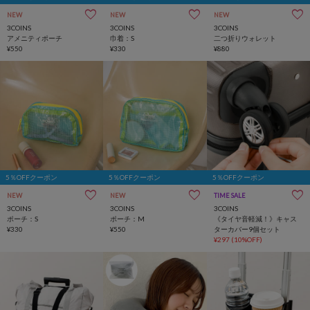
NEW
NEW
NEW
3COINS
3COINS
3COINS
アメニティポーチ
巾着：S
二つ折りウォレット
¥550
¥330
¥880
5％OFFクーポン
5％OFFクーポン
5％OFFクーポン
NEW
NEW
TIME SALE
3COINS
3COINS
3COINS
ポーチ：S
ポーチ：M
《タイヤ音軽減！》キャス
¥330
¥550
ターカバー9個セット
¥297
(10%OFF)