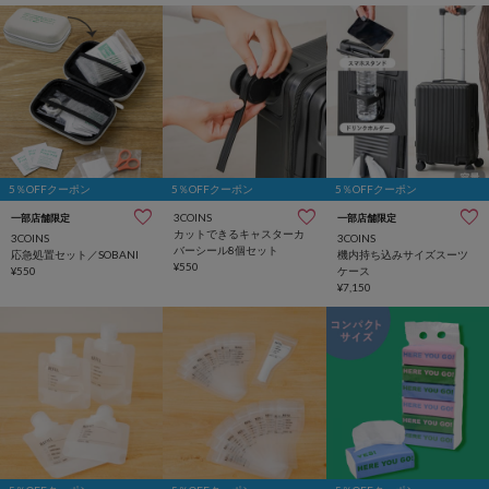
5％OFFクーポン
5％OFFクーポン
5％OFFクーポン
3COINS
一部店舗限定
一部店舗限定
カットできるキャスターカ
3COINS
3COINS
バーシール8個セット
応急処置セット／SOBANI
機内持ち込みサイズスーツ
¥550
¥550
ケース
¥7,150