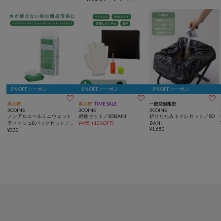
5％OFFクーポン
5％OFFクーポン
5％OFFクーポン



再入荷
再入荷
TIME SALE
一部店舗限定
3COINS
3COINS
3COINS
ノンアルコールミニウェット
避難セット／SOBANI
折りたたみトイレセット／SO
ティッシュ8パックセット／S
¥
495
(
10%OFF
)
BANI
¥
1,650
OBANI
¥
330