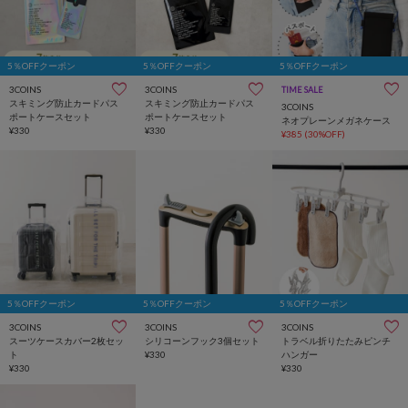
5％OFFクーポン
5％OFFクーポン
5％OFFクーポン
3COINS
3COINS
TIME SALE
スキミング防止カードパス
スキミング防止カードパス
3COINS
ポートケースセット
ポートケースセット
ネオプレーンメガネケース
¥330
¥330
¥385
(30%OFF)
5％OFFクーポン
5％OFFクーポン
5％OFFクーポン
3COINS
3COINS
3COINS
スーツケースカバー2枚セッ
シリコーンフック3個セット
トラベル折りたたみピンチ
ト
¥330
ハンガー
¥330
¥330