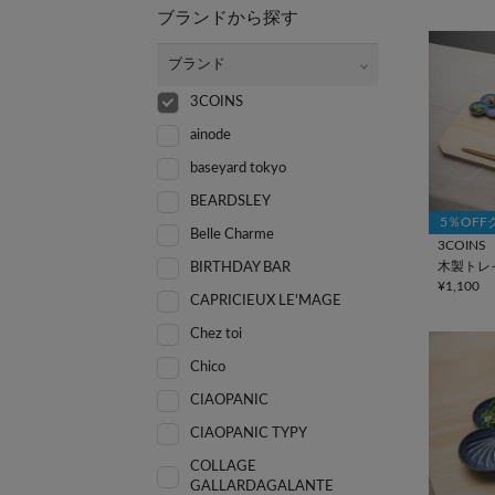
ブランドから探す
ブランド
3COINS
ainode
baseyard tokyo
BEARDSLEY
5％OF
Belle Charme
3COINS
木製トレ
BIRTHDAY BAR
¥1,100
CAPRICIEUX LE'MAGE
Chez toi
Chico
CIAOPANIC
CIAOPANIC TYPY
COLLAGE
GALLARDAGALANTE