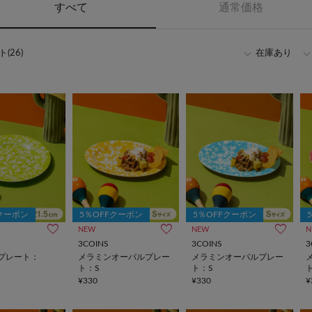
すべて
通常価格
(26)
在庫あり
Fクーポン
5％OFFクーポン
5％OFFクーポン
NEW
NEW
N
3COINS
3COINS
3
プレート：
メラミンオーバルプレー
メラミンオーバルプレー
ト：S
ト：S
¥330
¥330
¥