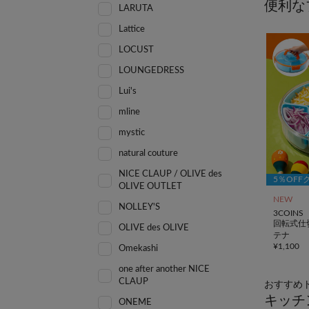
便利な
LARUTA
Lattice
LOCUST
LOUNGEDRESS
Lui's
mline
mystic
natural couture
NICE CLAUP / OLIVE des
5％OFF
OLIVE OUTLET
NEW
NOLLEY'S
3COINS
回転式仕
OLIVE des OLIVE
テナ
¥
1,100
Omekashi
one after another NICE
CLAUP
おすすめ
キッチ
ONEME