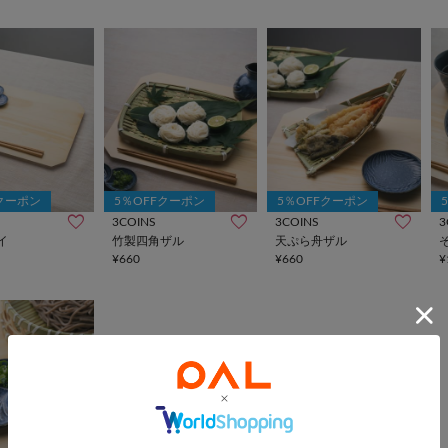
Fクーポン
5％OFFクーポン
5％OFFクーポン
3COINS
3COINS
3
イ
竹製四角ザル
天ぷら舟ザル
¥660
¥660
¥