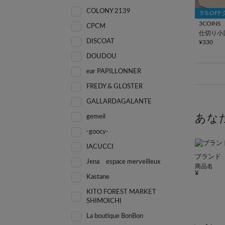
COLONY 2139
5％OF
3COINS
CPCM
仕切り小
DISCOAT
¥330
DOUDOU
ear PAPILLONNER
FREDY & GLOSTER
GALLARDAGALANTE
あな
gemeil
-goocy-
IACUCCI
ブランド
Jena espace merveilleux
商品名
Kastane
KITO FOREST MARKET
SHIMOICHI
La boutique BonBon