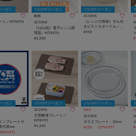
Fクーポン
5％OFFクーポン
5％OFFクーポン
3COINS
動画
S
ト／KITINTO
《レンジで簡単》ザル付
3COINS
3
きビストロヌードル／
《1台6役》電子レンジ調
KITINTO
¥550
理器／KITINTO
¥2,200
¥
Fクーポン
5％OFFクーポン
5％OFFクーポン
3COINS
SALE
S
大型解凍プレート／
3COINS
3
KITINTO
ミンプレートサ
ガラスプレート：20cm
¥1,320
代表ver.
¥550
(37%OFF)
¥
(40%OFF)