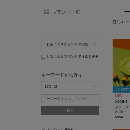
ブランド一覧
皿/プレート
お気に入りブランドで検索を絞る
キーワードから探す
5％OF
NEW
3COINS
メラミン
検索
21.5cm
¥550