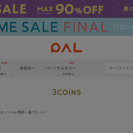
断
身長別
パーソナル
カラー
ッチンツール/飲料
> 皿/プレート