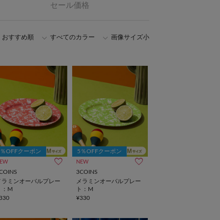
セール価格
おすすめ順
すべてのカラー
画像サイズ小
5％OFFクーポン
5％OFFクーポン
EW
NEW
COINS
3COINS
メラミンオーバルプレー
メラミンオーバルプレー
ト：M
ト：M
330
¥330