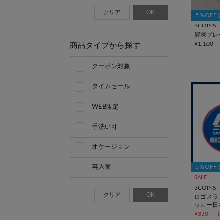
クリア
OK
5％OF
3COINS
解凍プレー
¥1,100
商品タイプから探す
クーポン対象
タイムセール
WEB限定
手洗い可
オケージョン
再入荷
5％OF
SALE
3COINS
クリア
OK
ロゴメラ
ッカー日本
¥330