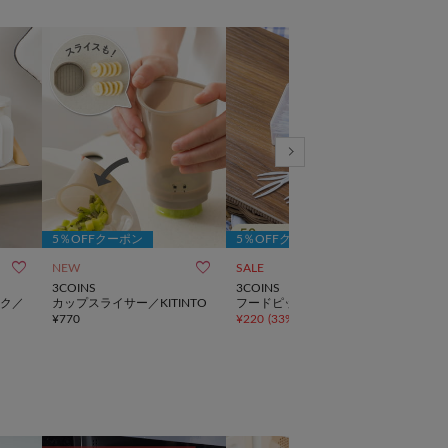
5％OFFクーポン
5％OFFクーポン
5％



NEW
SALE
SALE
3COINS
3COINS
3CO
ク／
カップスライサー／KITINTO
フードピック
ロゴ
¥
770
¥
220
(
33%OFF
)
代表v
¥
330