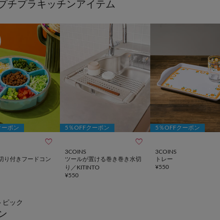
プチプラキッチンアイテム
クーポン
5％OFFクーポン
5％OFFクーポン


3COINS
3COINS
切り付きフードコン
ツールが置ける巻き巻き水切
トレー
¥
550
り／KITINTO
¥
550
トピック
ン