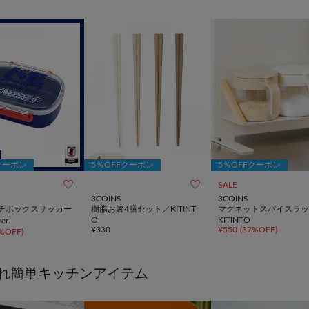
クーポン
5％OFFクーポン
5％OFFクーポン


SALE
3COINS
3COINS
チボックスサッカー
樹脂お箸4膳セット／KITINT
マグネットスパイスラッ
O
KITINTO
r.
¥
330
¥
550
(
37%OFF
)
%OFF
)
れ簡単キッチンアイテム