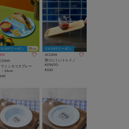
5％OFFクーポン
5％OFFクーポン
3COINS
EW
滑りにくいトレイ／
COINS
KITINTO
メラミンタコスプレー
¥330
ト：24cm
660