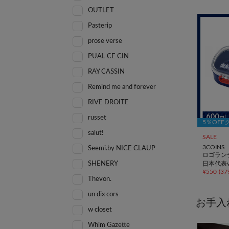
OUTLET
Pasterip
prose verse
PUAL CE CIN
RAY CASSIN
Remind me and forever
RIVE DROITE
russet
5％OFF
salut!
SALE
3COINS
Seemi.by NICE CLAUP
ロゴラン
日本代表ve
SHENERY
¥
550
(
37
Thevon.
un dix cors
お手入
w closet
Whim Gazette