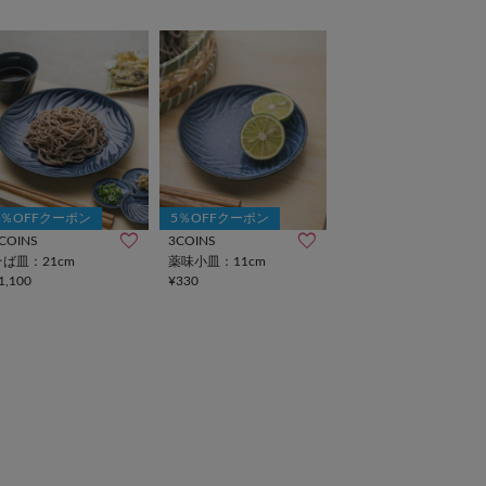
5％OFFクーポン
5％OFFクーポン
COINS
3COINS
そば皿：21cm
薬味小皿：11cm
1,100
¥330