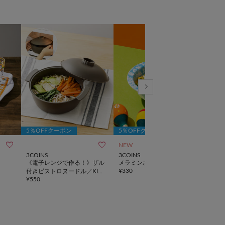
5％OFFクーポン
5％OFFクーポン
5％



NEW
動画
3COINS
3COINS
3CO
《電子レンジで作る！》ザル
メラミンボウル：350ml
電子
¥
330
付きビストロヌードル／KITI
／KI
NTO
¥
550
¥
3,5