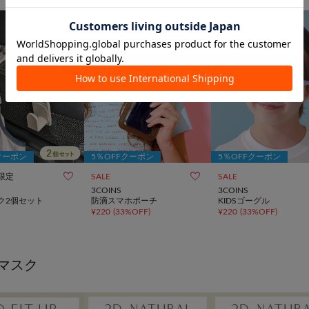
クーポン
5％OFFクーポン
5％OFFクーポン


限定
SALE
SALE
3COINS
3COINS
ック2個セット
防滴スマホポーチ
KIDSゴーグル
¥
220
(
33%OFF
)
¥
220
(
33%OFF
)
マスク