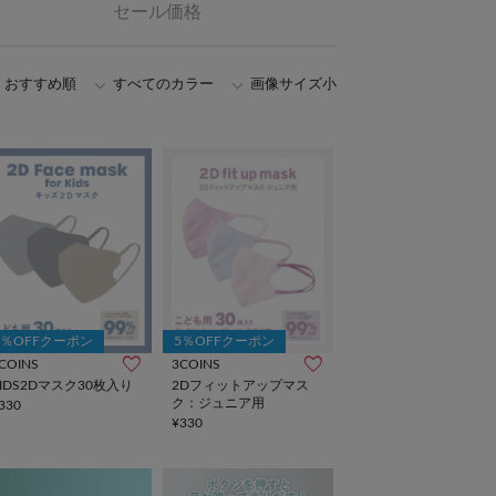
セール価格
おすすめ順
すべてのカラー
画像サイズ小
5％OFFクーポン
5％OFFクーポン
COINS
3COINS
KIDS2Dマスク30枚入り
2Dフィットアップマス
ク：ジュニア用
330
¥330