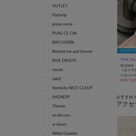
OUTLET
Pasterip
prose verse
PUAL CE CIN
RAY CASSIN
5％OFF
Remind me and forever
TIME SA
RIVE DROITE
3COINS
russet
《タイヤ
ーカバー
salut!
¥
297
(
10
Seemi.by NICE CLAUP
おすすめ
SHENERY
アクセ
Thevon.
un dix cors
w closet
Whim Gazette