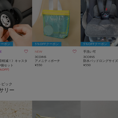
クーポン
5％OFFクーポン
5％OFFクーポン


LE
NEW
手洗い可
3COINS
3COINS
音軽減！》キャスタ
アメニティポーチ
防水パッドロングサイズ
¥
550
¥
550
9個セット
%OFF
)
トピック
サリー