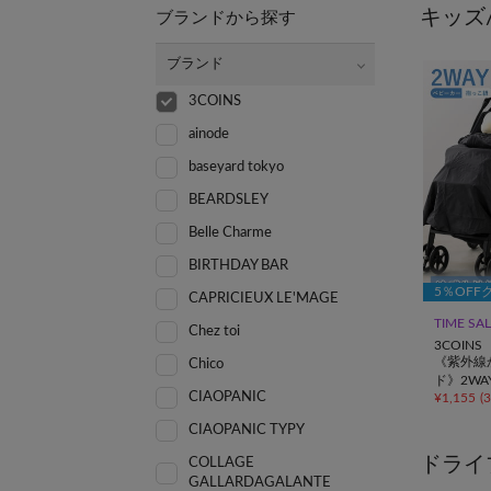
キッズ
ブランドから探す
ブランド
3COINS
ainode
baseyard tokyo
BEARDSLEY
Belle Charme
BIRTHDAY BAR
5％OFF
CAPRICIEUX LE'MAGE
TIME SA
Chez toi
3COINS
《紫外線
Chico
ド》2WA
CIAOPANIC
¥
1,155
(
CIAOPANIC TYPY
ドライ
COLLAGE
GALLARDAGALANTE