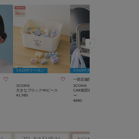
5％OFFクーポン
5％OFFクーポン
5％



一部店舗限定
NEW
3COINS
3COINS
3CO
大きなブロック90ピース
CAR後部座席ドリンクホルダ
《開
¥
1,980
ー
式サ
¥
880
¥
1,9