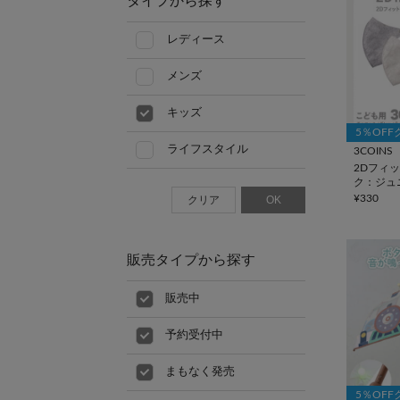
タイプから探す
レディース
メンズ
キッズ
5％OF
ライフスタイル
3COINS
2Dフィ
ク：ジュ
¥330
クリア
OK
販売タイプから探す
販売中
予約受付中
まもなく発売
5％OF