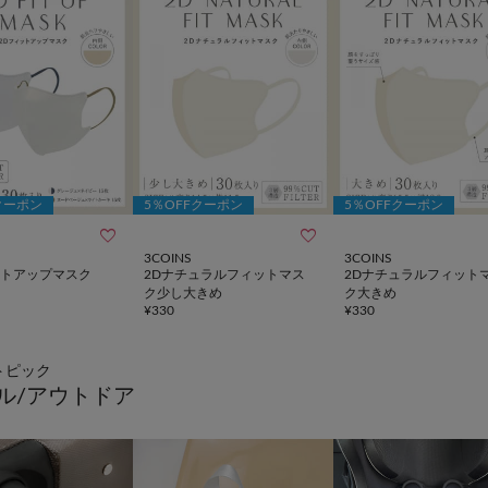
クーポン
5％OFFクーポン
5％OFFクーポン


3COINS
3COINS
ットアップマスク
2Dナチュラルフィットマス
2Dナチュラルフィット
ク少し大きめ
ク大きめ
¥
330
¥
330
トピック
ル/アウトドア