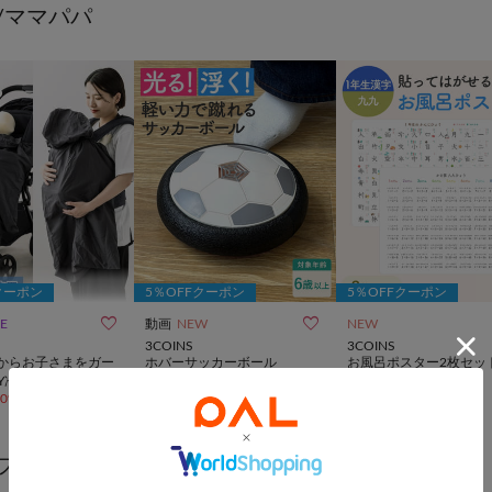
/ママパパ
クーポン
5％OFFクーポン
5％OFFクーポン


LE
動画
NEW
NEW
3COINS
3COINS
からお子さまをガー
ホバーサッカーボール
お風呂ポスター2枚セッ
¥
660
Y冷感UVケープ
2×56cm／夏休み応援
30%OFF
)
¥
330
ブやアウトドアに便利なグッズ