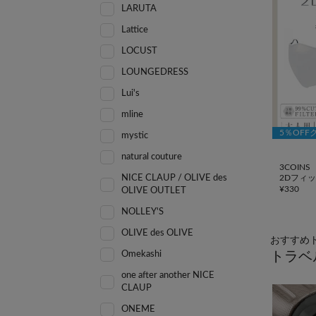
LARUTA
Lattice
LOCUST
LOUNGEDRESS
Lui's
mline
5％OFF
mystic
natural couture
3COINS
NICE CLAUP / OLIVE des
2Dフィ
¥
330
OLIVE OUTLET
NOLLEY'S
OLIVE des OLIVE
おすすめ
Omekashi
トラベ
one after another NICE
CLAUP
ONEME