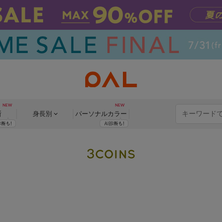
断
身長別
パーソナル
カラー