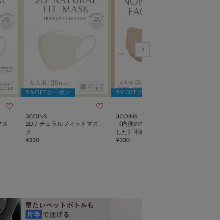
5％OFFクーポン
5％OFFクーポン
5％



3COINS
3COINS
3CO
マス
2Dナチュラルフィットマス
《内側の生地が優しくなりま
《内
ク
した》不織布マスク40枚入：
した
¥
330
¥
330
¥
330
大人サイズ
トマ