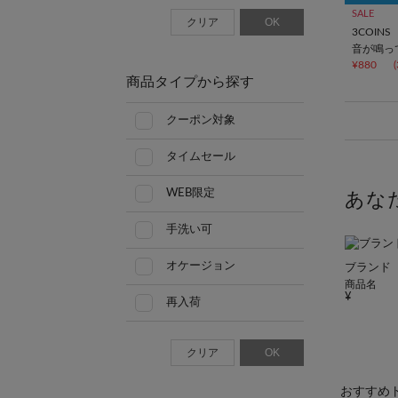
SALE
クリア
OK
3COINS
音が鳴って
¥880
商品タイプから探す
クーポン対象
タイムセール
WEB限定
あな
手洗い可
オケージョン
ブランド
商品名
再入荷
クリア
OK
おすすめ