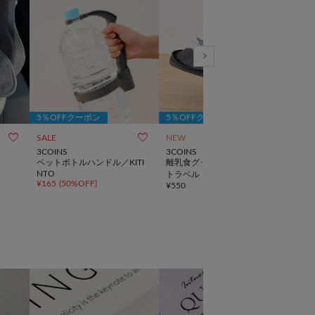
5％OFFクーポン
5％OFFクーポン
5％



SALE
NEW
3COINS
3COINS
3CO
ペットボトルハンドル／KITI
離乳食グッズポーチ／KIDS
シリ
NTO
¥
330
トラベル
¥
165
(
50%OFF
)
¥
550