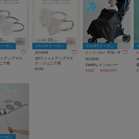
Fクーポン
5％OFFクーポン
5％OFFクーポン
3COINS
再入荷
SALE
手洗い可
S
ットアップマス
2Dフィットアップマス
3COINS
3
ニア用
ク：ジュニア用
2WAYレインカバー
¥330
¥330
(40%OFF)
¥
Fクーポン