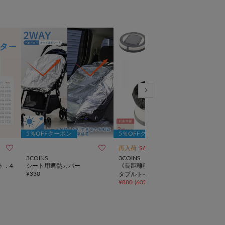
5％OFFクーポン
5％OFFクーポン
5％



再入荷
SALE
NEW
3COINS
3COINS
3CO
ト：4
シート用遮熱カバー
《長距離移動のお供に》ポー
イン
¥
330
タブルトイレ／KIDS
ェア
¥
880
(
60%OFF
)
¥
3,3