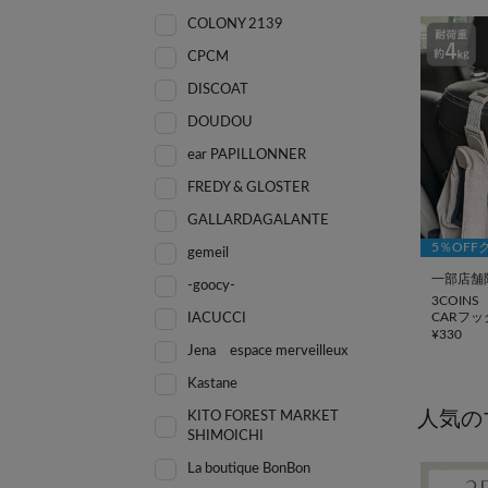
COLONY 2139
CPCM
DISCOAT
DOUDOU
ear PAPILLONNER
FREDY & GLOSTER
GALLARDAGALANTE
5％OFF
gemeil
一部店舗
-goocy-
3COINS
CARフ
IACUCCI
¥
330
Jena espace merveilleux
Kastane
人気の
KITO FOREST MARKET
SHIMOICHI
La boutique BonBon