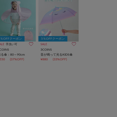
5％OFFクーポン
5％OFFクーポン
ALE
手洗い可
SALE
COINS
3COINS
着る傘：80～90cm
音が鳴って光るKIDS傘
550
(37%OFF)
¥880
(33%OFF)