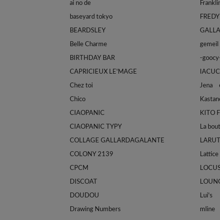
ai no de
baseyard tokyo
FREDY
BEARDSLEY
GALL
Belle Charme
gemeil
BIRTHDAY BAR
-goocy
CAPRICIEUX LE'MAGE
IACUC
Chez toi
Jena e
Chico
Kastan
CIAOPANIC
KITO 
CIAOPANIC TYPY
La bou
COLLAGE GALLARDAGALANTE
LARU
COLONY 2139
Lattice
CPCM
LOCU
DISCOAT
LOUN
DOUDOU
Lui's
Drawing Numbers
mline