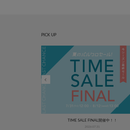
PICK UP
WEEK COORDINATE
TIME SALE FINAL開催中！！
2026.07.31