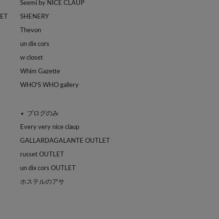
Seemi by NICE CLAUP
LET
SHENERY
Thevon
un dix cors
w closet
Whim Gazette
WHO'S WHO gallery
ブログのみ
▼
Every very nice claup
GALLARDAGALANTE OUTLET
russet OUTLET
un dix cors OUTLET
ホステルのアサ