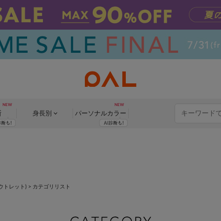
断
身長別
パーソナル
カラー
アウトレット)
> カテゴリリスト