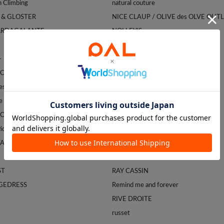
Franklin Climbing
natural couture
 & GLOSTER
NICE CLAUP / OLIVE des OLVE OUT
ARDAGALANTE
NOLLEY'S
OLIVE des OLIVE
-
Omekashi
CI
one after another NICE CLAUP
space merveilleux
ONEME
e
PAL GROUP OUTLET
FOREST MARKET SHIMOICHI
PAPILLONNER
tique BonBon
Pasterip
TA
prose verse
PUAL CE CIN
ST
RAY CASSIN
GEDRESS
Remind me and forever
RIVE DROITE
russet