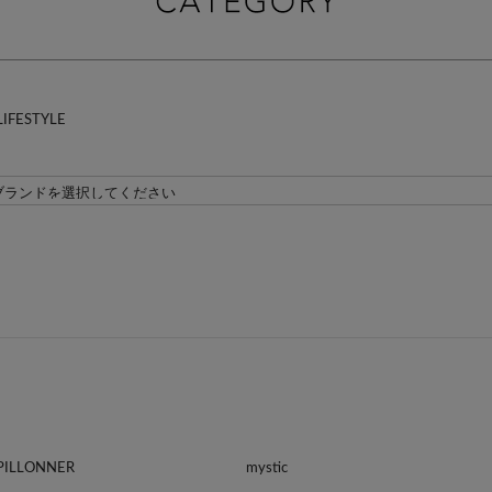
LIFESTYLE
APILLONNER
mystic