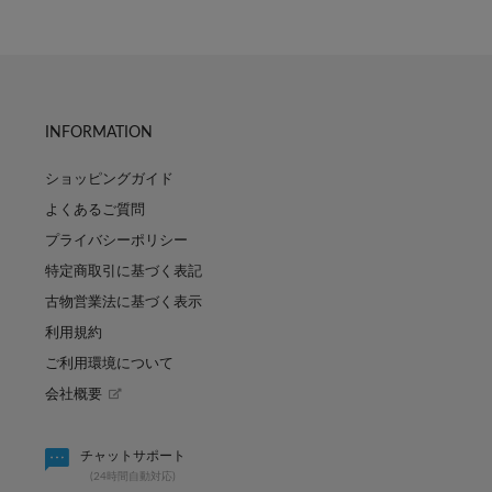
INFORMATION
ショッピングガイド
よくあるご質問
プライバシーポリシー
特定商取引に基づく表記
古物営業法に基づく表示
利用規約
ご利用環境について
会社概要
パーソナルカラー診断「
パルのキュン祭り開催決定！
チャットサポート
シャ
(24時間自動対応)
2026.07.31