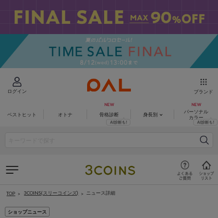
ログイン
ブランド
パーソナル
ベストヒット
オトナ
骨格診断
身長別
カラー
3COINS(スリーコインズ)
ニュース詳細
TOP
ショップニュース