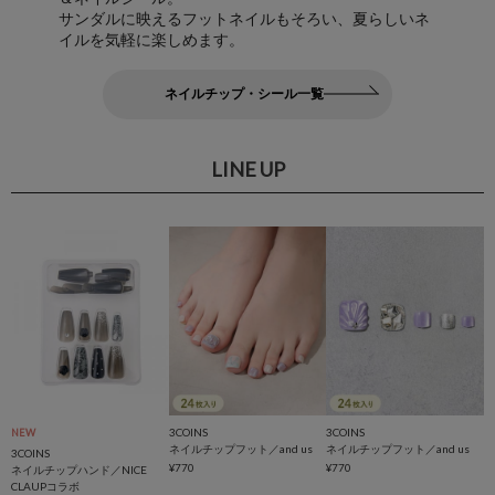
サンダルに映えるフットネイルもそろい、夏らしいネ
イルを気軽に楽しめます。
ネイルチップ・シール一覧
LINE UP
3COINS
3COINS
NEW
ネイルチップフット／and us
ネイルチップフット／and us
3COINS
¥770
¥770
ネイルチップハンド／NICE
CLAUPコラボ