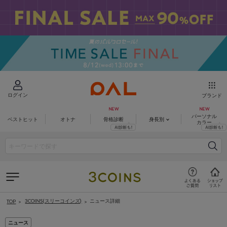
ログイン
ブランド
パーソナル
ベストヒット
オトナ
骨格診断
身長別
カラー
3COINS(スリーコインズ)
ニュース詳細
TOP
ニュース