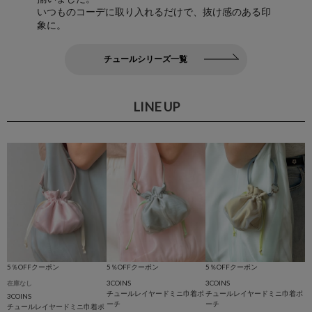
いつものコーデに取り入れるだけで、抜け感のある印
象に。
チュールシリーズ一覧
LINE UP
5％OFFクーポン
5％OFFクーポン
5％OFFクーポン
3COINS
3COINS
在庫なし
チュールレイヤードミニ巾着ポ
チュールレイヤードミニ巾着ポ
3COINS
ーチ
ーチ
チュールレイヤードミニ巾着ポ