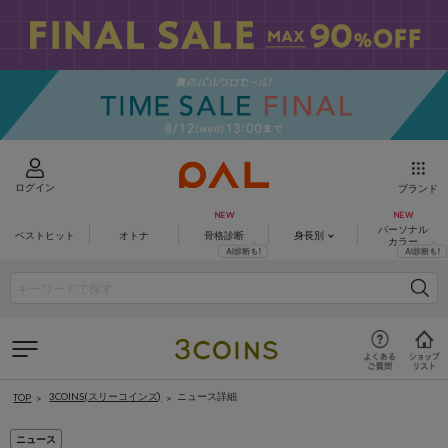
ログイン
ブランド
パーソナル
ベストヒット
オトナ
骨格診断
身長別
カラー
3COINS(スリーコインズ)
ニュース詳細
TOP
ニュース