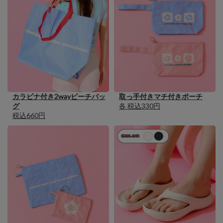
カラビナ付き2wayビーチバッ
取っ手付きマチ付きポーチ
グ
各 税込330円
税込660円