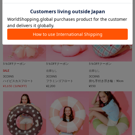
¥550
¥550
(37%OFF)
¥550
5％OFFクーポン
5％OFFクーポン
5％OFFクーポン
SALE
在庫なし
在庫なし
3COINS
3COINS
3COINS
ハイビスカスフロート
フラミンゴフロート
持ち手付き浮き輪：90cm
¥1,650
(16%OFF)
¥2,200
¥550