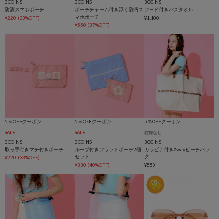
3COINS
3COINS
3COINS
防滴スマホポーチ
ポーチチャーム付き浮く防滴ス
フード付きバスタオル
マホポーチ
¥220
(33%OFF)
¥1,100
¥550
(37%OFF)
5％OFFクーポン
5％OFFクーポン
5％OFFクーポン
SALE
SALE
在庫なし
3COINS
3COINS
3COINS
取っ手付きマチ付きポーチ
ループ付きフラットポーチ2個
カラビナ付き2wayビーチバッ
セット
グ
¥220
(33%OFF)
¥330
(40%OFF)
¥550