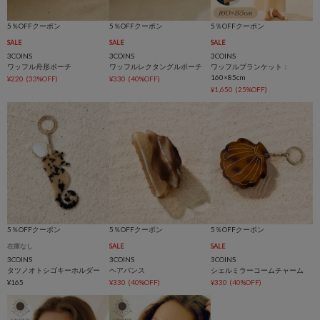
5％OFFクーポン
5％OFFクーポン
5％OFFクーポン
SALE
SALE
SALE
3COINS
3COINS
3COINS
ワッフル舟形ポーチ
ワッフルレクタングルポーチ
ワッフルブランケット：
160×85cm
¥220
(33%OFF)
¥330
(40%OFF)
¥1,650
(25%OFF)
5％OFFクーポン
5％OFFクーポン
5％OFFクーポン
在庫なし
SALE
SALE
3COINS
3COINS
3COINS
タツノオトシゴキーホルダー
ヘアバンス
シェルミラーコームチャーム
¥165
¥330
(40%OFF)
¥330
(40%OFF)