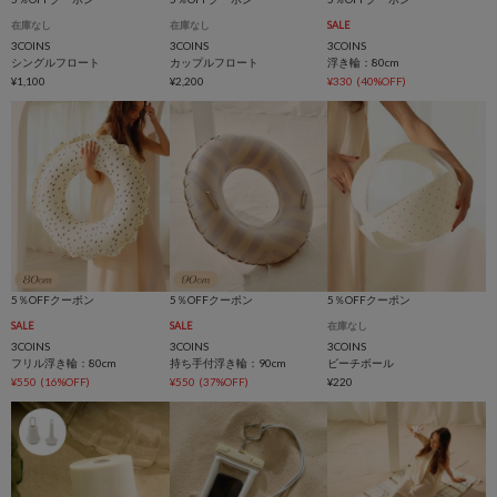
在庫なし
在庫なし
SALE
3COINS
3COINS
3COINS
シングルフロート
カップルフロート
浮き輪：80cm
¥1,100
¥2,200
¥330
(40%OFF)
5％OFFクーポン
5％OFFクーポン
5％OFFクーポン
SALE
SALE
在庫なし
3COINS
3COINS
3COINS
フリル浮き輪：80cm
持ち手付浮き輪：90cm
ビーチボール
¥550
(16%OFF)
¥550
(37%OFF)
¥220