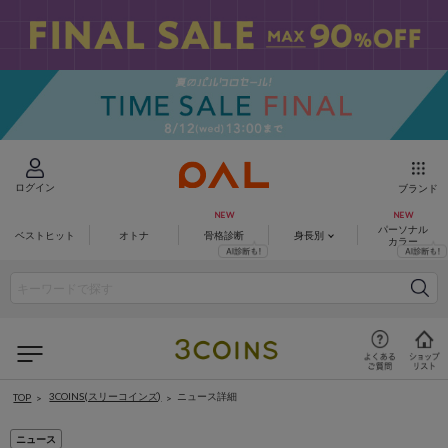
ログイン
ブランド
パーソナル
ベストヒット
オトナ
骨格診断
身長別
カラー
3COINS(スリーコインズ)
ニュース詳細
TOP
ニュース