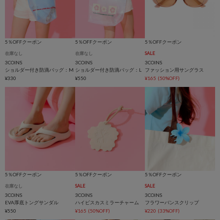
5％OFFクーポン
5％OFFクーポン
5％OFFクーポン
在庫なし
在庫なし
SALE
3COINS
3COINS
3COINS
ショルダー付き防滴バッグ：M
ショルダー付き防滴バッグ：L
ファッション用サングラス
¥330
¥550
¥165
(50%OFF)
5％OFFクーポン
5％OFFクーポン
5％OFFクーポン
在庫なし
SALE
SALE
3COINS
3COINS
3COINS
EVA厚底トングサンダル
ハイビスカスミラーチャーム
フラワーバンスクリップ
¥550
¥165
(50%OFF)
¥220
(33%OFF)