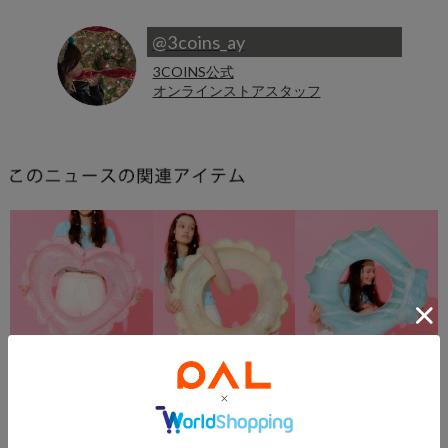
@3coins_ay
3COINS公式
オンラインストアスタッフ
5％OFFクーポン
5％OFFクーポン
5％OFFクーポン
在庫なし
SALE
在庫なし
3COINS
3COINS
3COINS
ラメハートフリル浮き輪
ラメフラワー浮き輪
ラメシェル型浮き輪