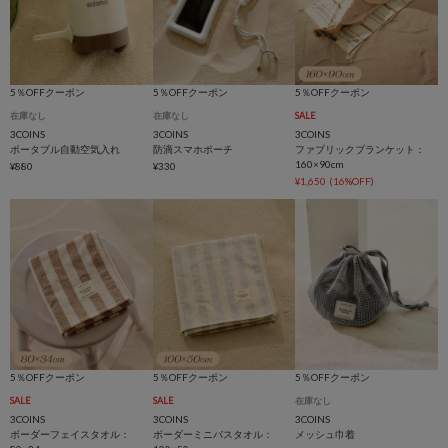
5％OFFクーポン
5％OFFクーポン
5％OFFクーポン
在庫なし
在庫なし
SALE
3COINS
3COINS
3COINS
ポータブル自動空気入れ
防滴スマホポーチ
ファブリックブランケット：
160×90cm
¥880
¥330
¥1,650
(16%OFF)
5％OFFクーポン
5％OFFクーポン
5％OFFクーポン
SALE
SALE
在庫なし
3COINS
3COINS
3COINS
ボーダーフェイスタオル：
ボーダーミニバスタオル：
メッシュ巾着