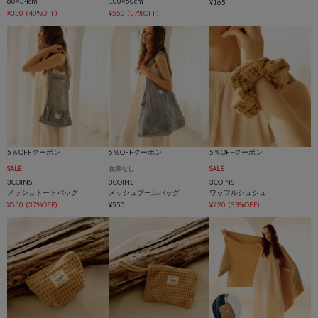
80×34cm
100×50cm
¥165
¥330
(40%OFF)
¥550
(37%OFF)
5％OFFクーポン
5％OFFクーポン
5％OFFクーポン
SALE
在庫なし
SALE
3COINS
3COINS
3COINS
メッシュトートバッグ
メッシュプールバッグ
ワッフルシュシュ
¥550
(37%OFF)
¥550
¥220
(33%OFF)