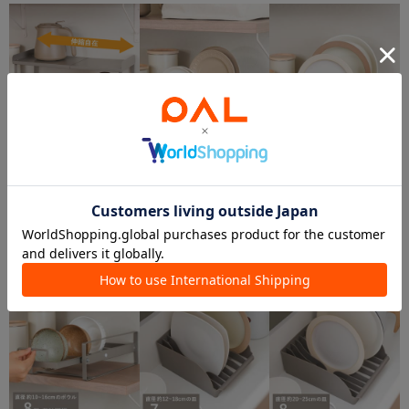
5％OFFクーポン
5％OFFクーポン
5％OFFクーポン
3COINS
動画
在庫なし
引き出せるディッシュラック：
3COINS
3COINS
S／KITINTO
伸縮ラック／KITINTO
引き出せるディッシュラック：
¥1,100
M／KITINTO
¥880
¥1,320