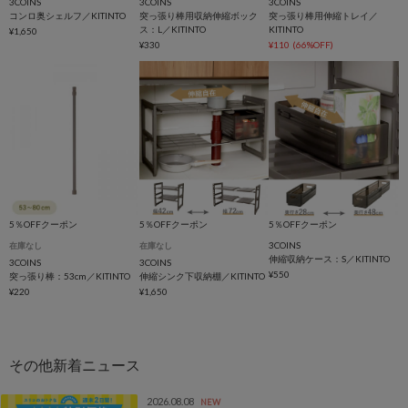
3COINS
3COINS
3COINS
コンロ奥シェルフ／KITINTO
突っ張り棒用収納伸縮ボック
突っ張り棒用伸縮トレイ／
ス：L／KITINTO
KITINTO
¥1,650
¥330
¥110
(66%OFF)
5％OFFクーポン
5％OFFクーポン
5％OFFクーポン
3COINS
在庫なし
在庫なし
伸縮収納ケース：S／KITINTO
3COINS
3COINS
¥550
突っ張り棒：53cm／KITINTO
伸縮シンク下収納棚／KITINTO
¥220
¥1,650
2026.08.08
NEW