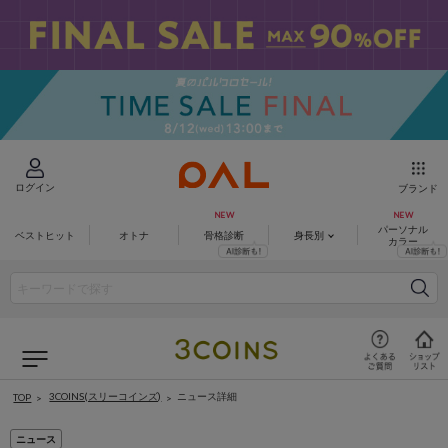
ログイン
ブランド
パーソナル
ベストヒット
オトナ
骨格診断
身長別
カラー
3COINS(スリーコインズ)
ニュース詳細
TOP
ニュース