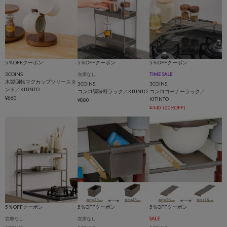
5％OFFクーポン
5％OFFクーポン
5％OFFクーポン
3COINS
在庫なし
TIME SALE
木製回転マグカップツリースタ
3COINS
3COINS
ンド／KITINTO
コンロ調味料ラック／KITINTO
コンロコーナーラック／
¥660
KITINTO
¥880
¥440
(20%OFF)
5％OFFクーポン
5％OFFクーポン
5％OFFクーポン
在庫なし
在庫なし
SALE