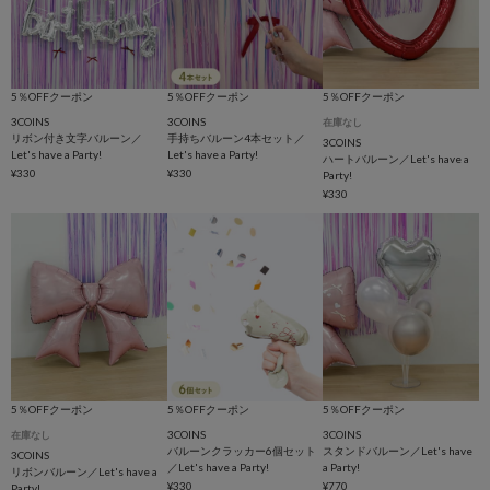
5％OFFクーポン
5％OFFクーポン
5％OFFクーポン
3COINS
3COINS
在庫なし
リボン付き文字バルーン／
手持ちバルーン4本セット／
3COINS
Let's have a Party!
Let's have a Party!
ハートバルーン／Let's have a
¥330
¥330
Party!
¥330
5％OFFクーポン
5％OFFクーポン
5％OFFクーポン
3COINS
3COINS
在庫なし
バルーンクラッカー6個セット
スタンドバルーン／Let's have
3COINS
／Let's have a Party!
a Party!
リボンバルーン／Let's have a
¥330
¥770
Party!