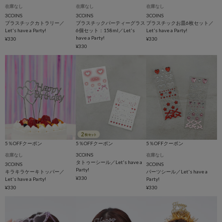
在庫なし
在庫なし
在庫なし
3COINS
3COINS
3COINS
プラスチックカトラリー／
プラスチックパーティーグラス
プラスチックお皿6枚セット／
Let's have a Party!
6個セット：158ml／Let's
Let's have a Party!
have a Party!
¥330
¥330
¥330
5％OFFクーポン
5％OFFクーポン
5％OFFクーポン
3COINS
在庫なし
在庫なし
タトゥーシール／Let's have a
3COINS
3COINS
Party!
キラキラケーキトッパー／
パーツシール／Let's have a
¥330
Let's have a Party!
Party!
¥330
¥330