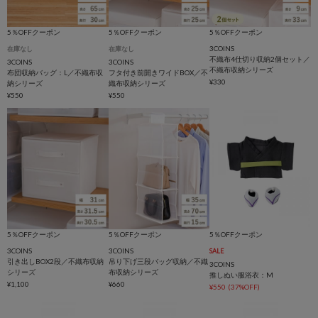
5％OFFクーポン
5％OFFクーポン
5％OFFクーポン
3COINS
在庫なし
在庫なし
不織布4仕切り収納2個セット／
3COINS
3COINS
不織布収納シリーズ
布団収納バッグ：L／不織布収
フタ付き前開きワイドBOX／不
¥330
納シリーズ
織布収納シリーズ
¥550
¥550
5％OFFクーポン
5％OFFクーポン
5％OFFクーポン
3COINS
3COINS
SALE
引き出しBOX2段／不織布収納
吊り下げ三段バッグ収納／不織
3COINS
シリーズ
布収納シリーズ
推しぬい服浴衣：M
¥1,100
¥660
¥550
(37%OFF)