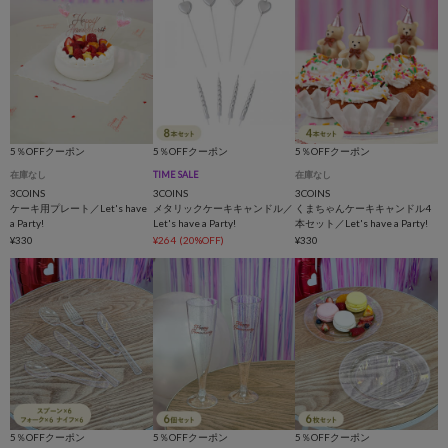
5％OFFクーポン
5％OFFクーポン
5％OFFクーポン
在庫なし
TIME SALE
在庫なし
3COINS
3COINS
3COINS
ケーキ用プレート／Let's have
メタリックケーキキャンドル／
くまちゃんケーキキャンドル4
a Party!
Let's have a Party!
本セット／Let's have a Party!
¥330
¥264
(20%OFF)
¥330
5％OFFクーポン
5％OFFクーポン
5％OFFクーポン