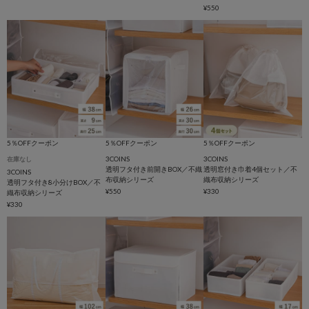
¥550
5％OFFクーポン
5％OFFクーポン
5％OFFクーポン
3COINS
3COINS
在庫なし
透明フタ付き前開きBOX／不織
透明窓付き巾着4個セット／不
3COINS
布収納シリーズ
織布収納シリーズ
透明フタ付き8小分けBOX／不
¥550
¥330
織布収納シリーズ
¥330