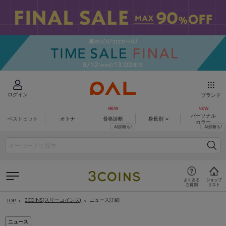
ログイン
ブランド
パーソナル
ベストヒット
オトナ
骨格診断
身長別
カラー
3COINS(スリーコインズ)
ニュース詳細
TOP
ニュース