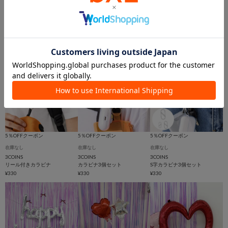
3COINS
在庫なし
在庫なし
シリコーンバンド5本セット
3COINS
3COINS
¥330
目印タグ
3連キーホルダー
¥330
¥330
5％OFFクーポン
5％OFFクーポン
5％OFFクーポン
在庫なし
在庫なし
在庫なし
3COINS
3COINS
3COINS
リール付きカラビナ
カラビナ3個セット
S字カラビナ3個セット
¥330
¥330
¥330