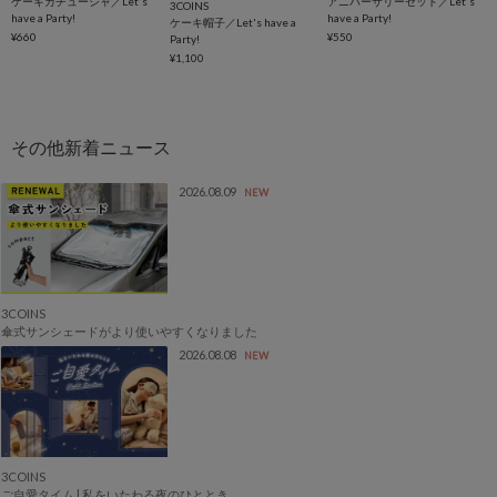
ケーキカチューシャ／Let's
アニバーサリーセット／Let's
3COINS
have a Party!
have a Party!
ケーキ帽子／Let's have a
¥660
¥550
Party!
¥1,100
2026.08.09
NEW
3COINS
傘式サンシェードがより使いやすくなりました
2026.08.08
NEW
3COINS
ご自愛タイム | 私をいたわる夜のひととき