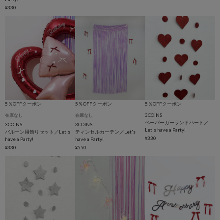
¥330
5％OFFクーポン
5％OFFクーポン
5％OFFクーポン
3COINS
在庫なし
在庫なし
ペーパーガーランドハート／
3COINS
3COINS
Let's have a Party!
バルーン用飾りセット／Let's
ティンセルカーテン／Let's
¥330
have a Party!
have a Party!
¥330
¥550