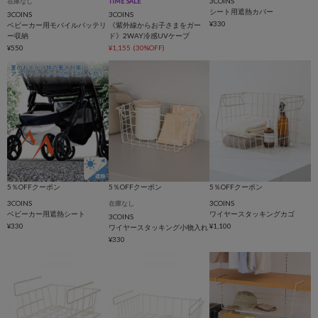
3COINS
在庫なし
TIME SALE
シート用遮熱カバー
3COINS
3COINS
¥330
ベビーカー用モバイルバッテリ
《紫外線からお子さまをガー
ー収納
ド》2WAY冷感UVケープ
¥550
¥1,155
(30%OFF)
5％OFFクーポン
5％OFFクーポン
5％OFFクーポン
3COINS
3COINS
在庫なし
ベビーカー用遮熱シート
ワイヤースタッキングカゴ
3COINS
¥330
¥1,100
ワイヤースタッキング小物入れ
¥330