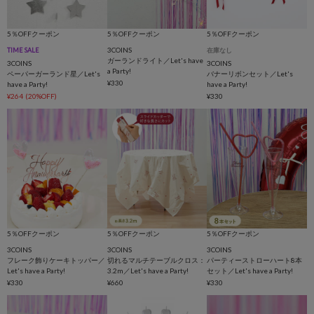
5％OFFクーポン
5％OFFクーポン
5％OFFクーポン
3COINS
TIME SALE
在庫なし
ガーランドライト／Let's have
3COINS
3COINS
a Party!
ペーパーガーランド星／Let's
バナーリボンセット／Let's
¥330
have a Party!
have a Party!
¥264
(20%OFF)
¥330
5％OFFクーポン
5％OFFクーポン
5％OFFクーポン
3COINS
3COINS
3COINS
フレーク飾りケーキトッパー／
切れるマルチテーブルクロス：
パーティーストローハート8本
Let's have a Party!
3.2m／Let's have a Party!
セット／Let's have a Party!
¥330
¥660
¥330