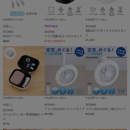
5％OFFクーポン
5％OFFクーポン
5％OFFクーポン
3COINS
在庫なし
TIME SALE
回転式マグネットスマホスタン
3COINS
3COINS
ド
6IN1ケーブル
クリア回転式スマホスタンド
¥1,100
¥880
¥792
(10%OFF)
5％OFFクーポン
5％OFFクーポン
5％OFFクーポン
3COINS
3COINS
在庫なし
ファン付きLEDソケットタイプ
ファン付きLED引っ掛けタイプ
3COINS
¥4,400
¥4,400
ラベルプリンター専用収納ケー
ス
¥770