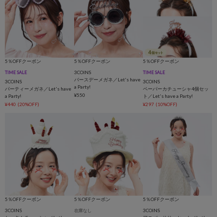
5％OFFクーポン
5％OFFクーポン
5％OFFクーポン
3COINS
TIME SALE
TIME SALE
バースデーメガネ／Let's have
3COINS
3COINS
a Party!
パーティーメガネ／Let's have
ペーパーカチューシャ4個セッ
¥550
a Party!
ト／Let's have a Party!
¥440
(20%OFF)
¥297
(10%OFF)
5％OFFクーポン
5％OFFクーポン
5％OFFクーポン
3COINS
3COINS
在庫なし