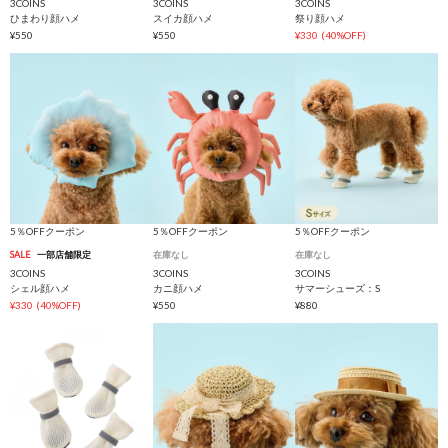
3COINS
3COINS
3COINS
ひまわり顔ハメ
スイカ顔ハメ
祭り顔ハメ
¥550
¥550
¥330
(40%OFF)
5％OFFクーポン
5％OFFクーポン
5％OFFクーポン
SALE
一部店舗限定
在庫なし
在庫なし
3COINS
3COINS
3COINS
シェル顔ハメ
カニ顔ハメ
サマーシューズ：S
¥330
(40%OFF)
¥550
¥880