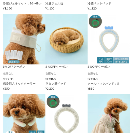
冷感ジェルマット：36×48cm
冷感ジェル枕
冷感ペットベッド
¥1,650
¥1,100
¥1,320
5％OFFクーポン
5％OFFクーポン
5％OFFクーポン
在庫なし
在庫なし
在庫なし
3COINS
3COINS
3COINS
保冷剤入ネッククーラー
ラタン風ベッド
クールネックバンド：S
¥550
¥2,200
¥880