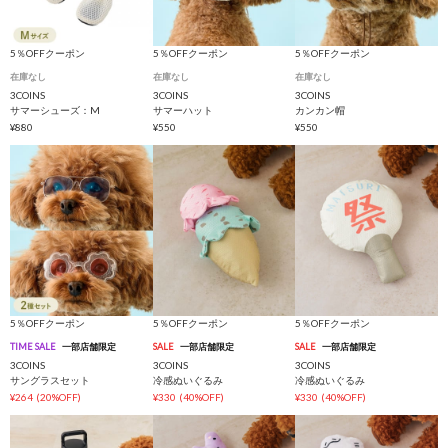
5％OFFクーポン
5％OFFクーポン
5％OFFクーポン
在庫なし
在庫なし
在庫なし
3COINS
3COINS
3COINS
サマーシューズ：M
サマーハット
カンカン帽
¥880
¥550
¥550
5％OFFクーポン
5％OFFクーポン
5％OFFクーポン
TIME SALE
一部店舗限定
SALE
一部店舗限定
SALE
一部店舗限定
3COINS
3COINS
3COINS
サングラスセット
冷感ぬいぐるみ
冷感ぬいぐるみ
¥264
(20%OFF)
¥330
(40%OFF)
¥330
(40%OFF)