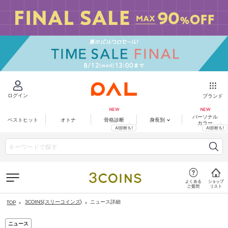
ログイン
ブランド
パーソナル
ベストヒット
オトナ
骨格診断
身長別
カラー
3COINS(スリーコインズ)
ニュース詳細
TOP
ニュース