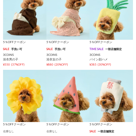
5％OFFクーポン
5％OFFクーポン
5％OFFクーポン
SALE
手洗い可
SALE
手洗い可
TIME SALE
一部店舗限定
3COINS
3COINS
3COINS
浴衣男の子
浴衣女の子
パイン顔ハメ
¥550
(37%OFF)
¥880
(20%OFF)
¥385
(30%OFF)
5％OFFクーポン
5％OFFクーポン
5％OFFクーポン
在庫なし
在庫なし
SALE
一部店舗限定