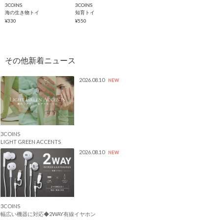
3COINS
3COINS
海の生き物トイ
知育トイ
¥330
¥550
2026.08.10
NEW
3COINS
LIGHT GREEN ACCENTS
2026.08.10
NEW
3COINS
幅広い機器に対応◆2WAY有線イヤホン