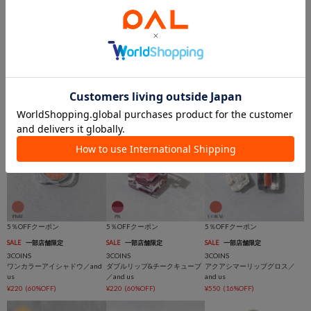
5％OFFクーポン
5％OFFクーポン
5％OFFクーポン
TIME SALE
TIME SALE
SALE
一部店舗限定
3COINS
3COINS
3COINS
ジェルネイルシールハンド／
ネイルパーツセット／and us
ニュアンスフェイスパレット／
and us
and us
¥264
(20%OFF)
¥330
¥550
(28%OFF)
5％OFFクーポン
5％OFFクーポン
5％OFFクーポン
SALE
一部店舗限定
SALE
一部店舗限定
SALE
一部店舗限定
3COINS
3COINS
3COINS
ワンカラーアイシャドウ／and
ダブルリップ&チークキューブ
アクアシマーリップグロス／
us
／and us
and us
¥220
(60%OFF)
¥220
(60%OFF)
¥550
(16%OFF)