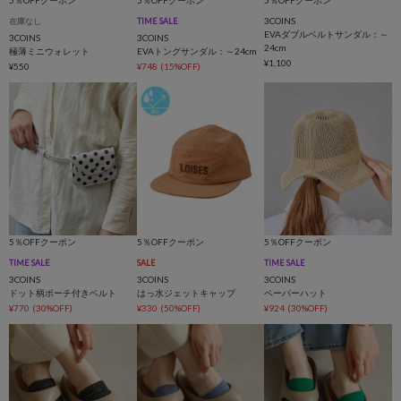
5％OFFクーポン
5％OFFクーポン
5％OFFクーポン
3COINS
在庫なし
TIME SALE
EVAダブルベルトサンダル：～
3COINS
3COINS
24cm
極薄ミニウォレット
EVAトングサンダル：～24cm
¥1,100
¥550
¥748
(15%OFF)
5％OFFクーポン
5％OFFクーポン
5％OFFクーポン
TIME SALE
SALE
TIME SALE
3COINS
3COINS
3COINS
ドット柄ポーチ付きベルト
はっ水ジェットキャップ
ペーパーハット
¥770
(30%OFF)
¥330
(50%OFF)
¥924
(30%OFF)