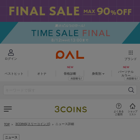
ログイン
ブランド
パーソナル
ベストヒット
オトナ
骨格診断
身長別
カラー
3COINS(スリーコインズ)
ニュース詳細
TOP
ニュース