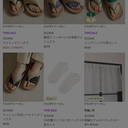
5％OFFクーポン
5％OFFクーポン
5％OFFクーポン
3COINS
TIME SALE
TIME SALE
麻混フィンガーレス5本指ラメ
3COINS
3COINS
ソックス
ラメトングソックス
トングソックス2足セット
¥330
¥280
(15%OFF)
¥330
5％OFFクーポン
5％OFFクーポン
5％OFFクーポン
3COINS
TIME SALE
手洗い可
クッション付きレーストングソ
3COINS
3COINS
ックス
5A抗菌スニーカー丈ソックス2
刺繍カフェカーテンスター：
¥330
足セット
45×105cm