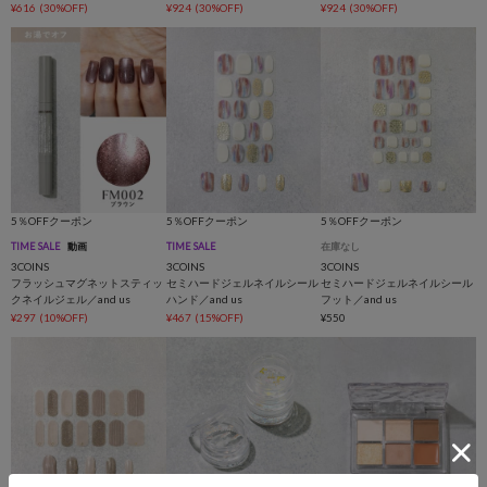
¥616
(30%OFF)
¥924
(30%OFF)
¥924
(30%OFF)
5％OFFクーポン
5％OFFクーポン
5％OFFクーポン
TIME SALE
動画
TIME SALE
在庫なし
3COINS
3COINS
3COINS
フラッシュマグネットスティッ
セミハードジェルネイルシール
セミハードジェルネイルシール
クネイルジェル／and us
ハンド／and us
フット／and us
¥297
(10%OFF)
¥467
(15%OFF)
¥550