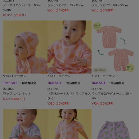
3COINS
3COINS
3COINS
ノースリロンパース：80～
フレアパンツ：70～80cm
フレアパンツ：80～90cm
90cm
¥616
(30%OFF)
¥616
(30%OFF)
¥1,056
(20%OFF)
5％OFFクーポン
5％OFFクーポン
5％OFFクーポン
TIME SALE
一部店舗限定
TIME SALE
一部店舗限定
TIME SALE
一部店舗限定
3COINS
3COINS
3COINS
ワッフルボンネット
《防水シート入り》ワッフルス
ワッフル2WAYオール：50～
タイ
70cm
¥385
(30%OFF)
¥385
(30%OFF)
¥924
(30%OFF)