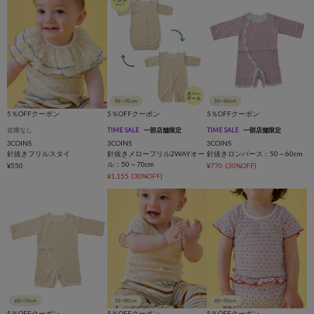
5％OFFクーポン
5％OFFクーポン
5％OFFクーポン
在庫なし
TIME SALE
一部店舗限定
TIME SALE
一部店舗限定
3COINS
3COINS
3COINS
針抜きフリルスタイ
針抜きメローフリル2WAYオー
針抜きロンパース：50～60cm
ル：50～70cm
¥550
¥770
(30%OFF)
¥1,155
(30%OFF)
5％OFFクーポン
5％OFFクーポン
5％OFFクーポン