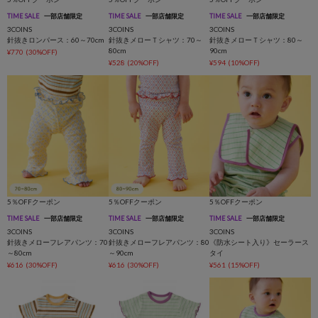
TIME SALE
一部店舗限定
TIME SALE
一部店舗限定
TIME SALE
一部店舗限定
3COINS
3COINS
3COINS
針抜きロンパース：60～70cm
針抜きメローＴシャツ：70～
針抜きメローＴシャツ：80～
80cm
90cm
¥770
(30%OFF)
¥528
(20%OFF)
¥594
(10%OFF)
5％OFFクーポン
5％OFFクーポン
5％OFFクーポン
TIME SALE
一部店舗限定
TIME SALE
一部店舗限定
TIME SALE
一部店舗限定
3COINS
3COINS
3COINS
針抜きメローフレアパンツ：70
針抜きメローフレアパンツ：80
《防水シート入り》セーラース
～80cm
～90cm
タイ
¥616
(30%OFF)
¥616
(30%OFF)
¥561
(15%OFF)