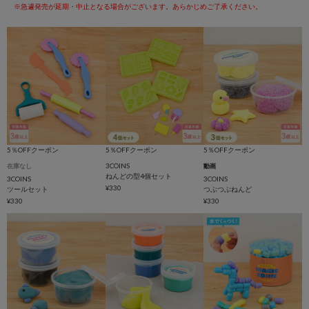
※急遽発売が延期・中止となる場合がございます。あらかじめご了承ください。
5％OFFクーポン
5％OFFクーポン
5％OFFクーポン
3COINS
在庫なし
動画
ねんどの型4個セット
3COINS
3COINS
¥330
ツールセット
つぶつぶねんど
¥330
¥330