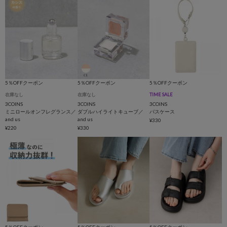
5％OFFクーポン
5％OFFクーポン
5％OFFクーポン
在庫なし
在庫なし
TIME SALE
3COINS
3COINS
3COINS
ミニロールオンフレグランス／
ダブルハイライトキューブ／
パスケース
and us
and us
¥330
¥220
¥330