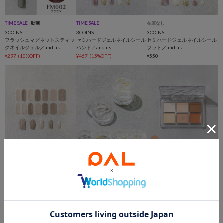
TIME SALE
動画
TIME SALE
在庫なし
3COINS
3COINS
3COINS
フラッシュマグネットスティッ
セミハードジェルネイルシール
セミハードジェルネイルシール
クネイルジェル／and us
ハンド／and us
フット／and us
¥297
(10%OFF)
¥467
(15%OFF)
¥550
TIME SALE
TIME SALE
SALE
一部店舗限定
3COINS
3COINS
3COINS
ジェルネイルシールハンド／
ネイルパーツセット／and us
ニュアンスフェイスパレット／
and us
and us
¥264
(20%OFF)
¥330
¥550
(28%OFF)