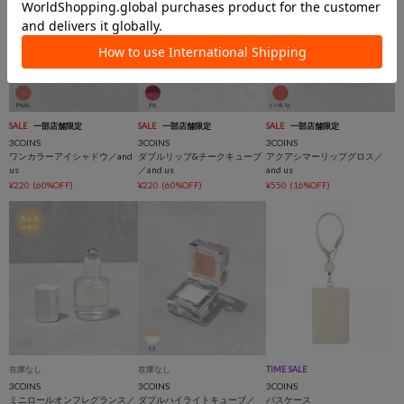
SALE
一部店舗限定
SALE
一部店舗限定
SALE
一部店舗限定
3COINS
3COINS
3COINS
ワンカラーアイシャドウ／and
ダブルリップ&チークキューブ
アクアシマーリップグロス／
us
／and us
and us
¥220
(60%OFF)
¥220
(60%OFF)
¥550
(16%OFF)
在庫なし
在庫なし
TIME SALE
3COINS
3COINS
3COINS
ミニロールオンフレグランス／
ダブルハイライトキューブ／
パスケース