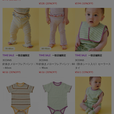
¥528
(20%OFF)
¥594
(10%OFF)
TIME SALE
一部店舗限定
TIME SALE
一部店舗限定
TIME SALE
一部店舗限定
3COINS
3COINS
3COINS
針抜きメローフレアパンツ：70
針抜きメローフレアパンツ：80
《防水シート入り》セーラース
～80cm
～90cm
タイ
¥616
(30%OFF)
¥616
(30%OFF)
¥561
(15%OFF)