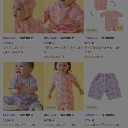
TIME SALE
一部店舗限定
TIME SALE
一部店舗限定
TIME SALE
一部店舗限定
3COINS
3COINS
3COINS
ワッフルボンネット
《防水シート入り》ワッフルス
ワッフル2WAYオール：50～
タイ
70cm
¥385
(30%OFF)
¥385
(30%OFF)
¥924
(30%OFF)
TIME SALE
一部店舗限定
TIME SALE
一部店舗限定
TIME SALE
一部店舗限定
3COINS
3COINS
3COINS
ワッフルフレンチＴ：70～
ワッフルフレンチＴ：80～
ワッフルひざ下パンツ：70～