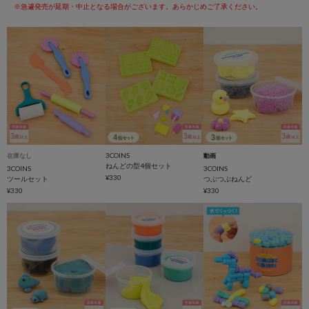
※急遽発売が延期・中止となる場合がございます。あらかじめご了承ください。
3COINS
在庫なし
動画
ねんどの型4個セット
3COINS
3COINS
¥330
ツールセット
つぶつぶねんど
¥330
¥330