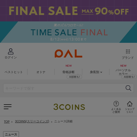
ログイン
ブランド
パーソナル
ベストヒット
オトナ
骨格診断
身長別
カラー
3COINS(スリーコインズ)
ニュース詳細
TOP
ニュース