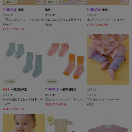
TIME SALE
動画
動画
TIME SALE
動画
3COINS
3COINS
3COINS
《手につきにくい！》ふわふわ
ぷにぷにスライム5個セット
水でくっつくマジックコーン
ねんど
¥330
¥495
(10%OFF)
¥297
(10%OFF)
SALE
一部店舗限定
TIME SALE
一部店舗限定
在庫なし
3COINS
3COINS
3COINS
レース編み2足セット靴下：9～
2足セットソックス：9～14cm
フリルレッグウォーマー
12cm
¥385
(30%OFF)
¥330
¥330
(40%OFF)