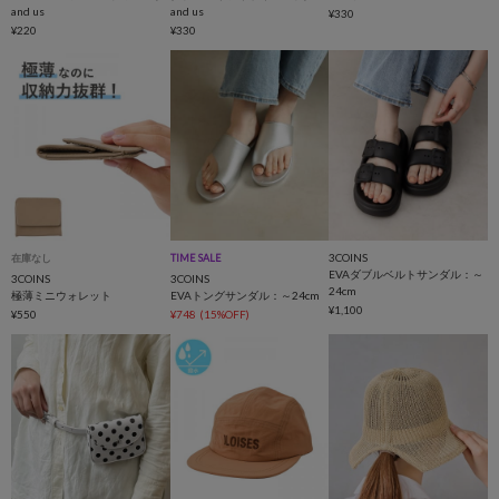
and us
and us
¥330
¥220
¥330
3COINS
在庫なし
TIME SALE
EVAダブルベルトサンダル：～
3COINS
3COINS
24cm
極薄ミニウォレット
EVAトングサンダル：～24cm
¥1,100
¥550
¥748
(15%OFF)