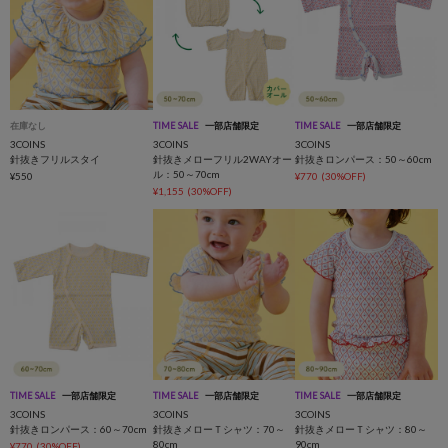
在庫なし
TIME SALE
一部店舗限定
TIME SALE
一部店舗限定
3COINS
3COINS
3COINS
針抜きフリルスタイ
針抜きメローフリル2WAYオー
針抜きロンパース：50～60cm
ル：50～70cm
¥550
¥770
(30%OFF)
¥1,155
(30%OFF)
TIME SALE
一部店舗限定
TIME SALE
一部店舗限定
TIME SALE
一部店舗限定
3COINS
3COINS
3COINS
針抜きロンパース：60～70cm
針抜きメローＴシャツ：70～
針抜きメローＴシャツ：80～
80cm
90cm
¥770
(30%OFF)