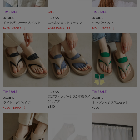
TIME SALE
SALE
TIME SALE
3COINS
3COINS
3COINS
ドット柄ポーチ付きベルト
はっ水ジェットキャップ
ペーパーハット
¥770
(30%OFF)
¥330
(50%OFF)
¥924
(30%OFF)
3COINS
TIME SALE
TIME SALE
麻混フィンガーレス5本指ラメ
3COINS
3COINS
ソックス
ラメトングソックス
トングソックス2足セット
¥330
¥280
(15%OFF)
¥330