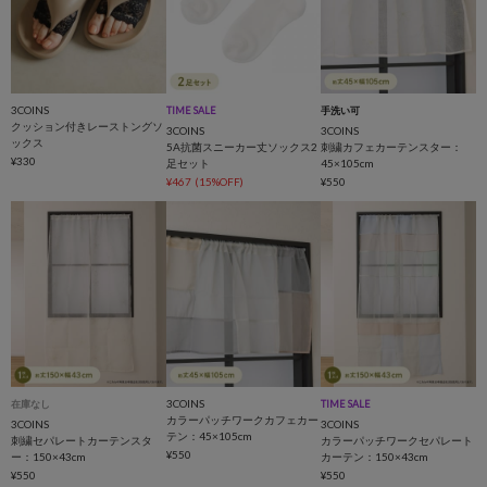
3COINS
TIME SALE
手洗い可
クッション付きレーストングソ
3COINS
3COINS
ックス
5A抗菌スニーカー丈ソックス2
刺繍カフェカーテンスター：
¥330
足セット
45×105cm
¥467
(15%OFF)
¥550
3COINS
在庫なし
TIME SALE
カラーパッチワークカフェカー
3COINS
3COINS
テン：45×105cm
刺繍セパレートカーテンスタ
カラーパッチワークセパレート
¥550
ー：150×43cm
カーテン：150×43cm
¥550
¥550