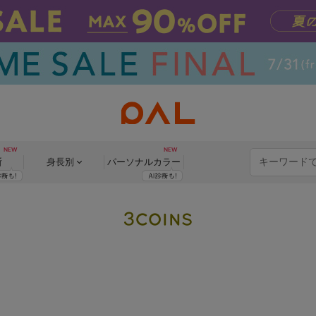
断
身長別
パーソナル
カラー