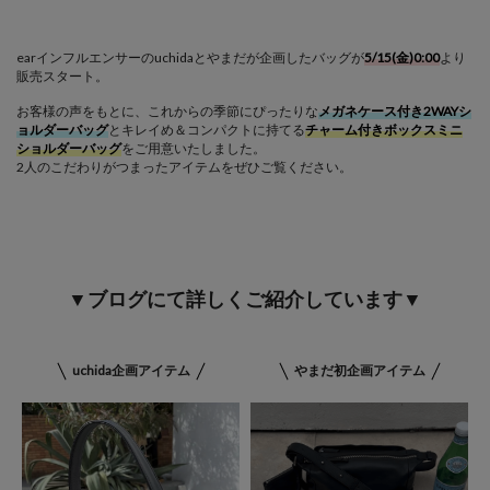
earインフルエンサーのuchidaとやまだが企画したバッグが
5/15(金)0:00
より
販売スタート。
お客様の声をもとに、これからの季節にぴったりな
メガネケース付き2WAYシ
ョルダーバッグ
とキレイめ＆コンパクトに持てる
チャーム付きボックスミニ
ショルダーバッグ
をご用意いたしました。
2人のこだわりがつまったアイテムをぜひご覧ください。
▼ブログにて詳しくご紹介しています▼
uchida企画アイテム
やまだ初企画アイテム