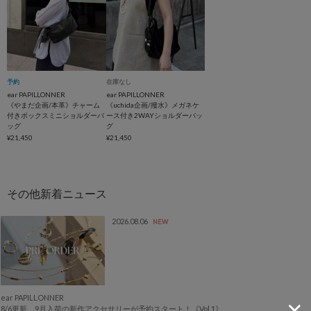
予約
インフルエンサー企画
在庫なし
ear PAPILLONNER
ear PAPILLONNER
《やまだ企画/本革》チャーム
《uchida企画/撥水》メガネケ
付きボックスミニショルダーバ
ース付き2WAYショルダーバッ
ッグ
グ
¥21,450
¥21,450
2026.08.06
NEW
ear PAPILLONNER
8/6更新 9月入荷の新作アクセサリーが予約スタート！《Vol.1》