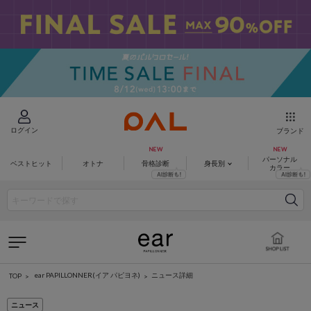
ログイン
ブランド
パーソナル
ベストヒット
オトナ
骨格診断
身長別
カラー
ear PAPILLONNER(イア パピヨネ)
ニュース詳細
TOP
ニュース