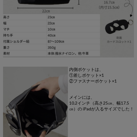
内側ポケットは、
①差しポケット×1
②ファスナーポケット×1
メインには、
10.2インチ（高さ25㎝、幅17.5
㎝）の iPadが入るサイズでした！