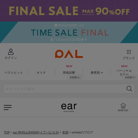
ログイン
ブランド
パーソナル
ベストヒット
オトナ
骨格診断
身長別
カラー
TOP
>
ear PAPILLONNER(イアパピヨネ)
>
本部
>
uchidaのブログ