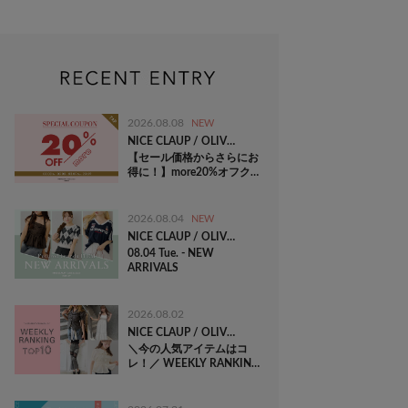
2026.08.08
NEW
NICE CLAUP / OLIVE des OLIVE OUTLET
【セール価格からさらにお
得に！】more20%オフク
ーポン！
2026.08.04
NEW
NICE CLAUP / OLIVE des OLIVE OUTLET
08.04 Tue. - NEW
ARRIVALS
2026.08.02
NICE CLAUP / OLIVE des OLIVE OUTLET
＼今の人気アイテムはコ
レ！／ WEEKLY RANKING
TOP10