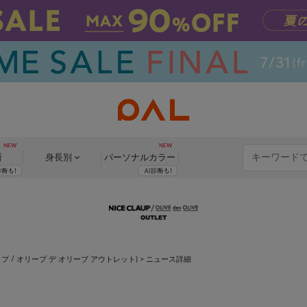
断
身長別
パーソナル
カラー
イスクラップ / オリーブ デ オリーブ アウトレット)
> ニュース詳細