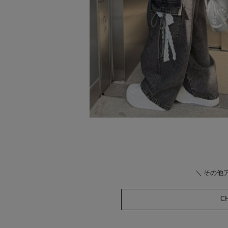
＼ その他
CH