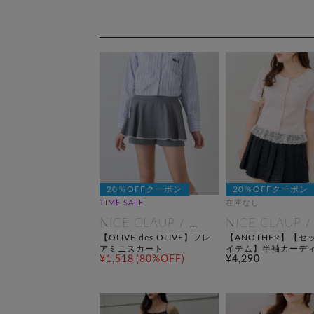
20％OFFクーポン
20％OFFクーポン
TIME SALE
在庫なし
NICE CLAUP / OLIVE des OLIVE OUTLET
【OLIVE des OLIVE】フレ
【ANOTHER】【セ
アミニスカート
イテム】半袖カーデ
¥1,518
(80%OFF)
¥4,290
+裾レースキャミ