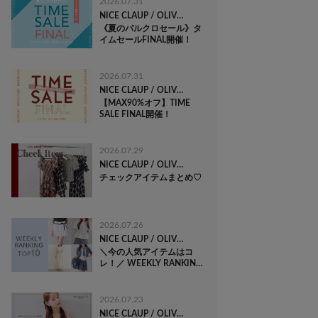
2026.07.31
NICE CLAUP / OLIVE des OLIVE OUTLET
《夏のパルクロセール》タ
イムセールFINAL開催！
2026.07.31
NICE CLAUP / OLIVE des OLIVE OUTLET
【MAX90%オフ】TIME
SALE FINAL開催！
2026.07.29
NICE CLAUP / OLIVE des OLIVE OUTLET
チェックアイテムまとめ♡
2026.07.26
NICE CLAUP / OLIVE des OLIVE OUTLET
＼今の人気アイテムはコ
レ！／ WEEKLY RANKING
TOP10
2026.07.23
NICE CLAUP / OLIVE des OLIVE OUTLET