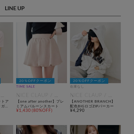
LINE UP
20％OFFクーポン
20％OFFクーポン
TIME SALE
在庫なし
NICE CLAUP / OLIVE des OLIVE OUTLET
NICE CLAUP / OLIVE des OLIVE OUTLET
NICE CLAUP / OLIVE des OLIVE OUTLET
ットア
【one after another】プレ
【ANOTHER BRANCH】
ィガン
ミアムバルーンスカート
配色BIGロゴZIPパーカー
¥1,430
(80%OFF)
¥4,290