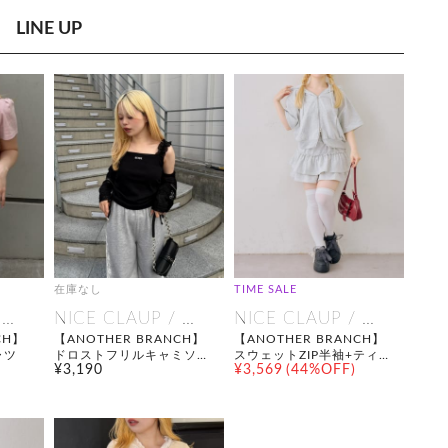
LINE UP
在庫なし
TIME SALE
NICE CLAUP / OLIVE des OLIVE OUTLET
NICE CLAUP / OLIVE des OLIVE OUTLET
NICE CLAUP / OLIVE des OLIVE OUTLET
CH】
【ANOTHER BRANCH】
【ANOTHER BRANCH】
ャツ
ドロストフリルキャミソー
スウェットZIP半袖+ティア
¥3,190
¥3,569
(44%OFF)
ル
ードミニスカート