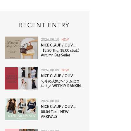
2026.08.10
NEW
NICE CLAUP / OLIVE des OLIVE OUTLET
【8.20 Thu. 18:00 strat.】
Autumn Bag Series
2026.08.09
NEW
NICE CLAUP / OLIVE des OLIVE OUTLET
＼今の人気アイテムはコ
レ！／ WEEKLY RANKING
TOP10
2026.08.04
NICE CLAUP / OLIVE des OLIVE OUTLET
08.04 Tue. - NEW
ARRIVALS