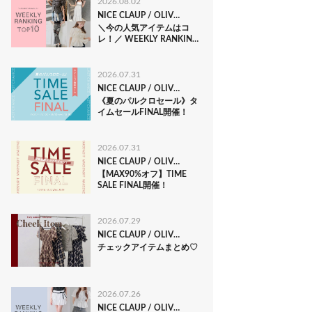
2026.08.02
NICE CLAUP / OLIVE des OLIVE OUTLET
＼今の人気アイテムはコ
レ！／ WEEKLY RANKING
TOP10
2026.07.31
NICE CLAUP / OLIVE des OLIVE OUTLET
《夏のパルクロセール》タ
イムセールFINAL開催！
2026.07.31
NICE CLAUP / OLIVE des OLIVE OUTLET
【MAX90%オフ】TIME
SALE FINAL開催！
2026.07.29
NICE CLAUP / OLIVE des OLIVE OUTLET
チェックアイテムまとめ♡
2026.07.26
NICE CLAUP / OLIVE des OLIVE OUTLET