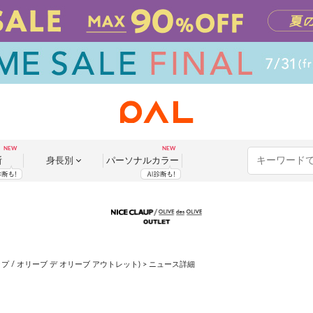
断
身長別
パーソナル
カラー
イスクラップ / オリーブ デ オリーブ アウトレット)
> ニュース詳細