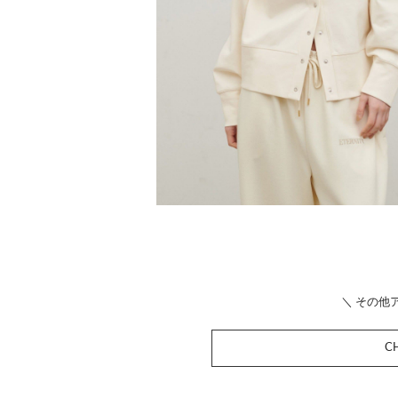
＼ その他
CH