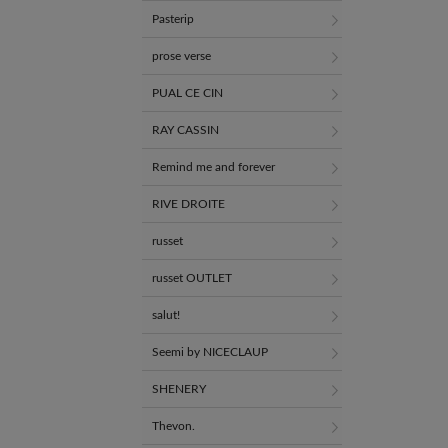
Pasterip
prose verse
PUAL CE CIN
RAY CASSIN
Remind me and forever
RIVE DROITE
russet
russet OUTLET
salut!
Seemi by NICECLAUP
SHENERY
Thevon.