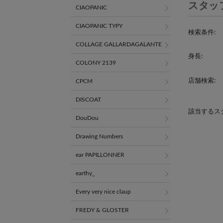
スタッ
CIAOPANIC
CIAOPANIC TYPY
検索条件:
COLLAGE GALLARDAGALANTE
身長:
COLONY 2139
店舗検索:
CPCM
DISCOAT
該当するス
DouDou
Drawing Numbers
ear PAPILLONNER
earthy_
Every very nice claup
FREDY & GLOSTER