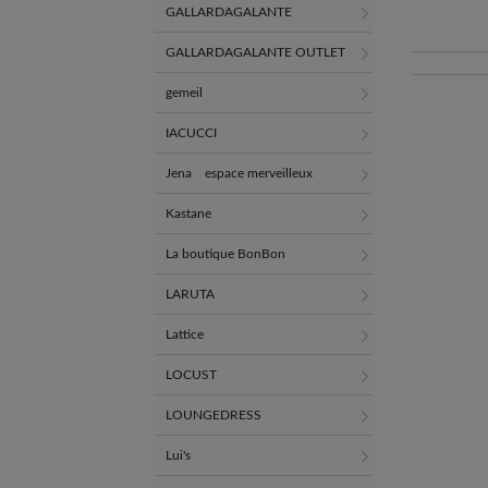
GALLARDAGALANTE
GALLARDAGALANTE OUTLET
gemeil
IACUCCI
Jena espace merveilleux
Kastane
La boutique BonBon
LARUTA
Lattice
LOCUST
LOUNGEDRESS
Lui's