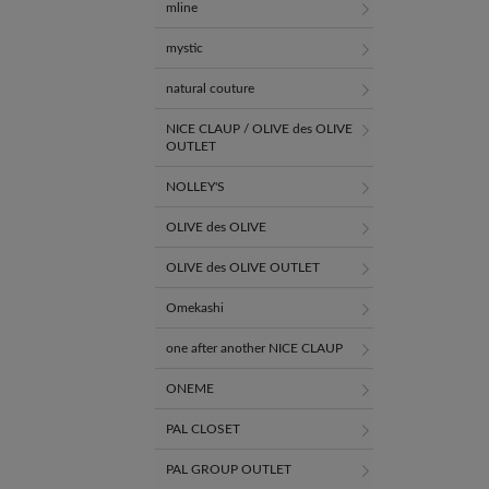
mline
mystic
natural couture
NICE CLAUP / OLIVE des OLIVE
OUTLET
NOLLEY'S
OLIVE des OLIVE
OLIVE des OLIVE OUTLET
Omekashi
one after another NICE CLAUP
ONEME
PAL CLOSET
PAL GROUP OUTLET