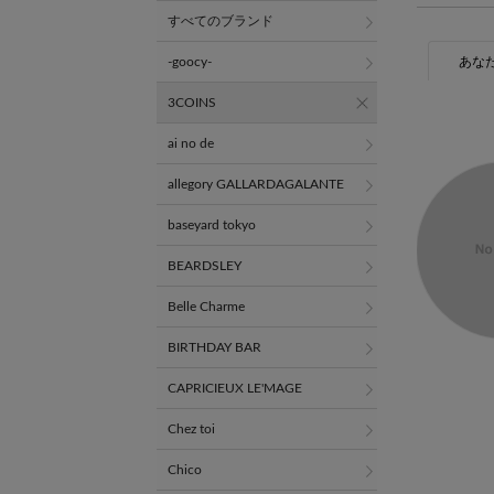
すべてのブランド
あな
-goocy-
3COINS
ai no de
allegory GALLARDAGALANTE
baseyard tokyo
BEARDSLEY
Belle Charme
BIRTHDAY BAR
CAPRICIEUX LE'MAGE
Chez toi
Chico