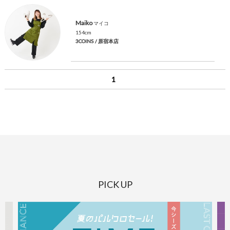
Maiko
マイコ
154cm
3COINS
/ 原宿本店
1
PICK UP