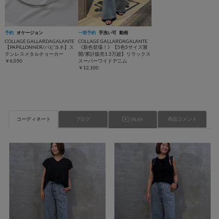
予約
オケージョン
一部予約
手洗い可
動画
COLLAGE GALLARDAGALANTE
COLLAGE GALLARDAGALANTE
【PAPILLONNER/パピヨネ】ス
《新色登場！》【5色5サイズ展
テンレスメタルチョーカー
開/累計販売1.3万超】リラックス
￥6,050
スーパーワイドデニム
￥12,100
コーディネート
ブログ
商品コメント
PLAY