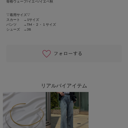
骨格ウェーブ/イエベ/イエベ秋
▽着用サイズ▽
スカート →1サイズ
パンツ →TM・２・１サイズ
シューズ →38
リアルバイアイテム