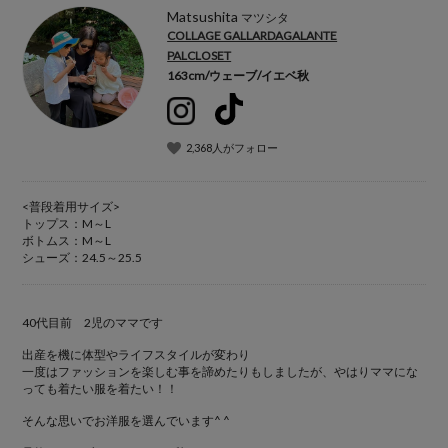
Matsushita
マツシタ
COLLAGE GALLARDAGALANTE
PALCLOSET
163cm
/
ウェーブ
/
イエベ秋
2,368人がフォロー
<普段着用サイズ>
トップス：M～L
ボトムス：M～L
シューズ：24.5～25.5
40代目前 2児のママです
出産を機に体型やライフスタイルが変わり
一度はファッションを楽しむ事を諦めたりもしましたが、やはりママにな
っても着たい服を着たい！！
そんな思いでお洋服を選んでいます^ ^