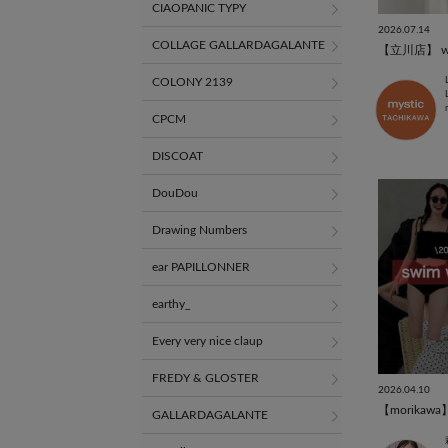
CIAOPANIC TYPY
2026.07.14
COLLAGE GALLARDAGALANTE
【立川店】 we
COLONY 2139
CPCM
DISCOAT
DouDou
Drawing Numbers
ear PAPILLONNER
earthy_
Every very nice claup
FREDY & GLOSTER
2026.04.10
【morikawa】
GALLARDAGALANTE