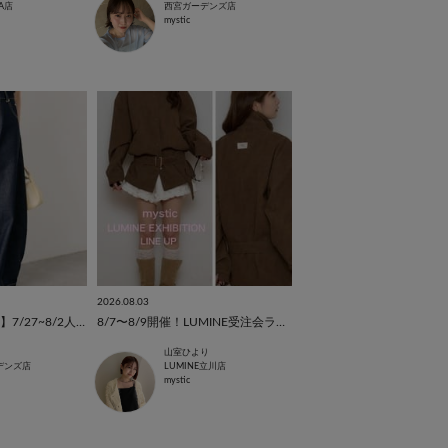
A店
西宮ガーデンズ店
mystic
2026.08.03
【西宮ガーデンズ店】7/27~8/2人気ランキング
8/7〜8/9開催！LUMINE受注会ラインナップ♡
山室ひより
デンズ店
LUMINE立川店
mystic