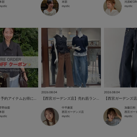
本部
本部
河原町OP
mystic
mystic
mystic
2026.08.04
2026.08.04
【10%OFF】予約アイテムお得にGET！🍂
【西宮ガーデンズ店】売れ筋ランキング✨
早野由梨
中平麻菜
加藤日和
本部
西宮ガーデンズ店
西宮ガー
mystic
mystic
mystic