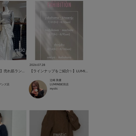
2026.07.28
【西宮ガーデンズ店】売れ筋ランキング✨
【ラインナップをご紹介✨】LUMINE EXHIBITION 2026AW🍂
辻崎 美優
デンズ店
LUMINE町田店
mystic