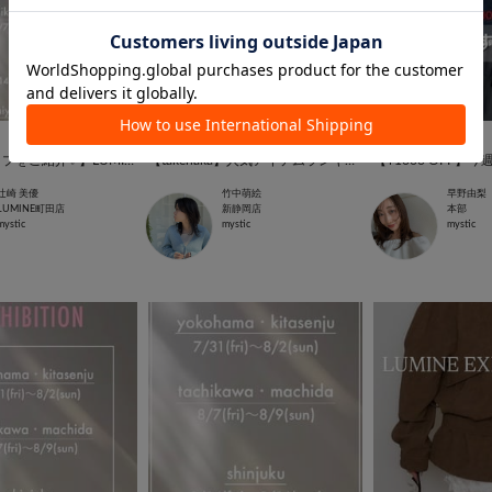
2026.07.27
2026.07.26
【ラインナップをご紹介✨】LUMINE EXHIBITION 2026AW🍂
【takenaka】人気アイテムランキング🥇
【¥1000 OFF】今
辻崎 美優
竹中萌絵
早野由梨
LUMINE町田店
新静岡店
本部
mystic
mystic
mystic