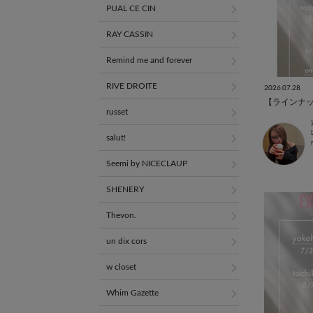
PUAL CE CIN
RAY CASSIN
Remind me and forever
RIVE DROITE
2026.07.28
russet
salut!
Seemi by NICECLAUP
SHENERY
Thevon.
un dix cors
w closet
Whim Gazette