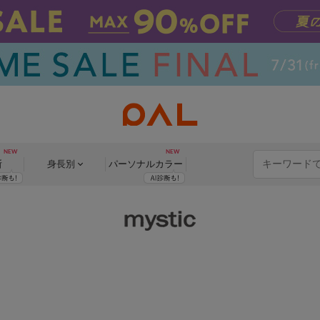
断
身長別
パーソナル
カラー