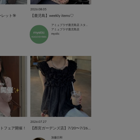
2026.08.05
ーレット🎯
【鹿児島】weekly items♡
アミュプラザ鹿児島店 スタッフ
アミュプラザ鹿児島店
mystic
2026.07.27
トフェア開催！
【西宮ガーデンズ店】7/20〜7/26人気ランキング
加藤日和