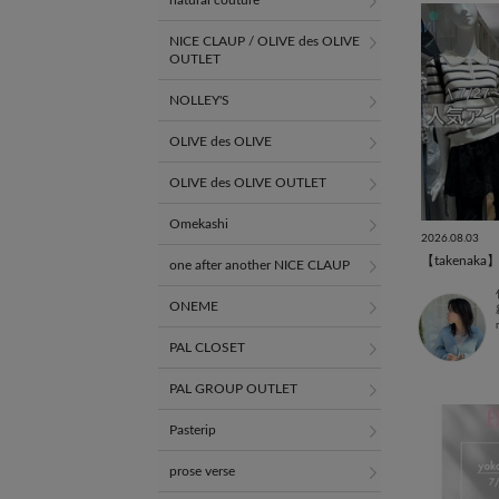
natural couture
NICE CLAUP / OLIVE des OLIVE
OUTLET
NOLLEY'S
OLIVE des OLIVE
OLIVE des OLIVE OUTLET
Omekashi
2026.08.03
one after another NICE CLAUP
ONEME
PAL CLOSET
PAL GROUP OUTLET
Pasterip
prose verse