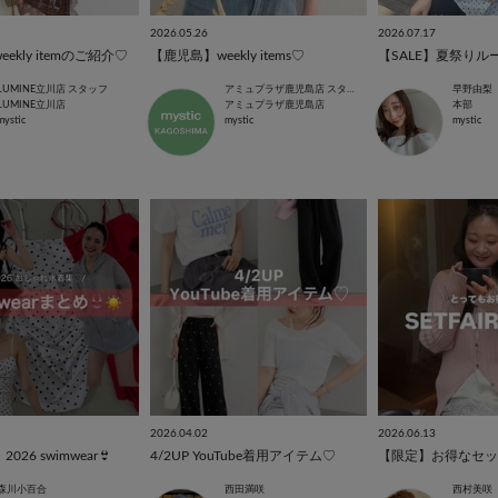
2026.05.26
2026.07.17
ekly itemのご紹介♡
【鹿児島】weekly items♡
【SALE】夏祭りル
LUMINE立川店 スタッフ
アミュプラザ鹿児島店 スタッフ
早野由梨
LUMINE立川店
アミュプラザ鹿児島店
本部
mystic
mystic
mystic
2026.04.02
2026.06.13
2026 swimwear👙
4/2UP YouTube着用アイテム♡
【限定】お得なセッ
森川小百合
西田満咲
西村美咲