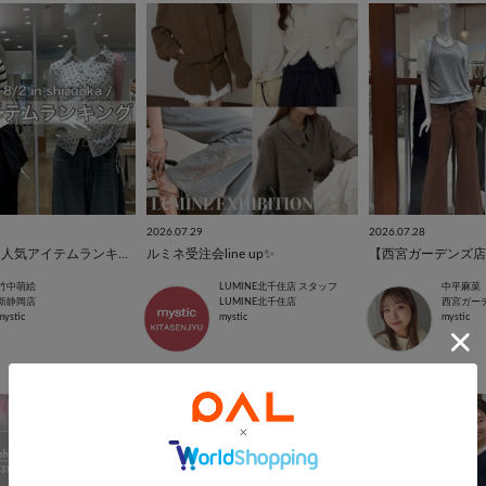
2026.07.29
2026.07.28
【takenaka】人気アイテムランキング🥇
ルミネ受注会line up✨
竹中萌絵
LUMINE北千住店 スタッフ
中平麻菜
新静岡店
LUMINE北千住店
西宮ガー
mystic
mystic
mystic