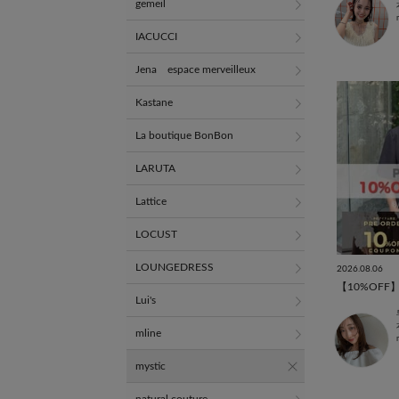
gemeil
IACUCCI
Jena espace merveilleux
Kastane
La boutique BonBon
LARUTA
Lattice
LOCUST
LOUNGEDRESS
2026.08.06
Lui's
mline
mystic