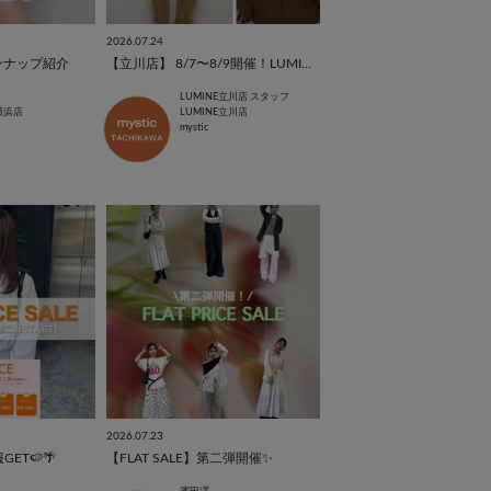
2026.07.24
ンナップ紹介
【立川店】 8/7〜8/9開催！LUMINE受注会ラインナップ♡
LUMINE立川店 スタッフ
E横浜店
LUMINE立川店
mystic
2026.07.23
ET🍉🌴
【FLAT SALE】第二弾開催✨