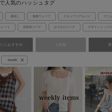
で人気のハッシュタグ
着回し
骨格ウェーブ
スタッフリアルバイ
デニ
トレート
高身長コーデ
おでかけコーデ
デザイントップス
なたにおすすめ
人気順
新
mystic