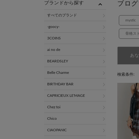
ブログ
ブランドから探す
すべてのブランド
mystic
-goocy-
骨格ス
3COINS
ai no de
あ
BEARDSLEY
Belle Charme
検索条件:
BIRTHDAY BAR
CAPRICIEUX LE'MAGE
Chez toi
Chico
CIAOPANIC