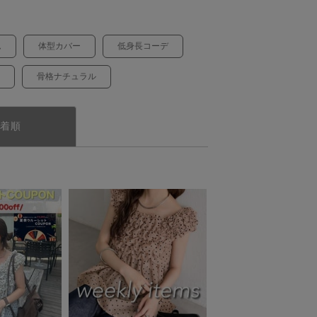
ム
体型カバー
低身長コーデ
骨格ナチュラル
着順