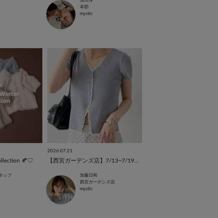
濱田澪
本部
mystic
2026.07.21
lection 🍂♡
【西宮ガーデンズ店】7/13~7/19人気ランキング
タッフ
加藤日和
西宮ガーデンズ店
mystic