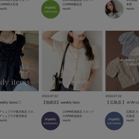
LUMINE大宮店 スタッフ
LUMINE横浜店 スタッフ
早野由梨
LUMINE大宮店
LUMINE横浜店
本部
mystic
mystic
mystic
2026.07.22
2026.07.22
ly items♡
【池袋店】weekly item
【 広島店 】 A/W col
アミュプラザ鹿児島店 スタッフ
LUMINE池袋店 スタッフ
広島店 ス
アミュプラザ鹿児島店
LUMINE池袋店
広島店
mystic
mystic
mystic