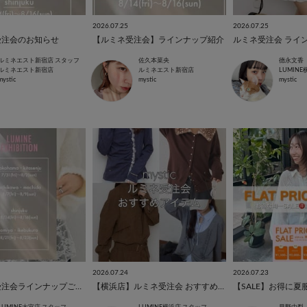
2026.07.25
2026.07.25
受注会のお知らせ
【ルミネ受注会】ラインナップ紹介
ルミネ受注会 ライ
ルミネエスト新宿店 スタッフ
佐久本菜央
德永文香
ルミネエスト新宿店
ルミネエスト新宿店
LUMIN
mystic
mystic
mystic
2026.07.24
2026.07.23
【大宮店】受注会ラインナップご紹介♪
【横浜店】ルミネ受注会 おすすめアイテム✨️
【SALE】お得に夏服G