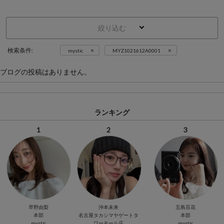
絞り込む
×
×
検索条件:
mystic
MYZ1021612A0001
ブログの投稿はありません。
ランキング
1
2
3
早野由梨
沖本未来
五島百花
本部
名古屋タカシマヤゲートタ
本部
mystic
ワーモール店
mystic