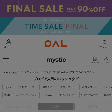
ログイン
ブランド
mystic（ミスティック）
ブログ一覧
（検索条件 MYZ1021612A0001）
TOP
ブログで人気のハッシュタグ
mystic
骨格ウェーブ
体型カバー
低身長コーデ
高身長コーデ
デザイ
着回し
スタッフリアルバイ
デニム
骨格ストレート
おでかけコーデ
骨格ナ
あなたにおすすめ
人気順
新着順