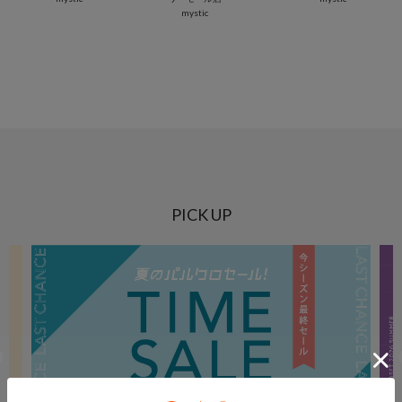
mystic
PICK UP