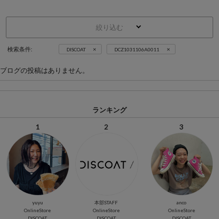
絞り込む
×
×
検索条件:
DISCOAT
DCZ1031106A0011
ブログの投稿はありません。
ランキング
1
2
3
yuyu
本部STAFF
anco
OnlineStore
OnlineStore
OnlineStore
DISCOAT
DISCOAT
DISCOAT