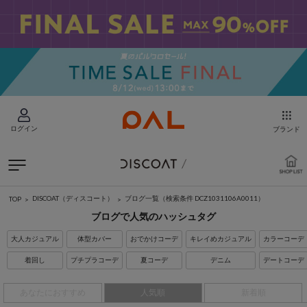
ログイン
ブランド
DISCOAT（ディスコート）
ブログ一覧
（検索条件 DCZ1031106A0011）
TOP
ブログで人気のハッシュタグ
大人カジュアル
体型カバー
おでかけコーデ
キレイめカジュアル
カラーコーデ
着回し
プチプラコーデ
夏コーデ
デニム
デートコーデ
あなたにおすすめ
人気順
新着順