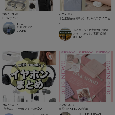
2026.03.23
2026.03.23
NEWデバイス
【3/23新商品🆕✨】デバイスアイテム
💻
kuro
札幌アピア店
ルミネ２ルミネ大宮西口別館店
3COINS
ルミネ2 ルミネ大宮西口別館
3COINS
2026.03.22
2026.03.17
🎀🩷PINK MODO🩷🎀
『特集』イヤホンまとめ🎧🎵
THE OUTLETS SHONAN