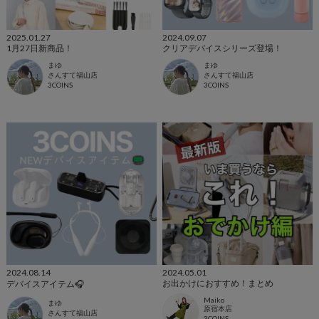
2025.01.27
2024.09.07
1月27日新商品！
クリアデバイスシリーズ登場！
まゆ
まゆ
さんすて福山店
さんすて福山店
3COINS
3COINS
2024.08.14
2024.05.01
お出かけにおすすめ！まとめ
デバイスアイテム🎧
Maiko
まゆ
原宿本店
さんすて福山店
3COINS