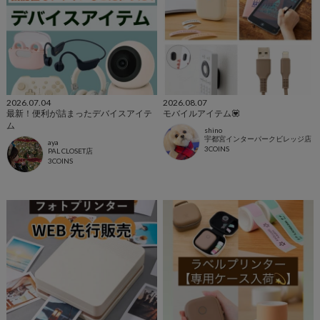
2026.07.04
2026.08.07
最新！便利が詰まったデバイスアイテ
モバイルアイテム💟
ム
shino
宇都宮インターパークビレッジ店
aya
3COINS
PAL CLOSET店
3COINS