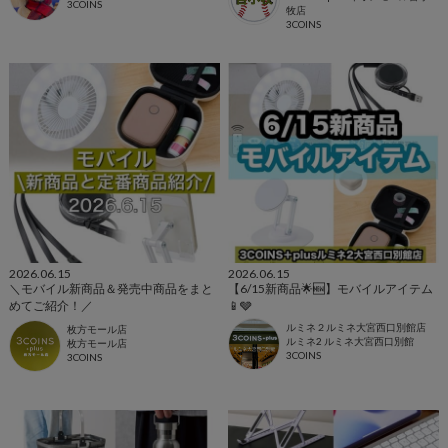
3COINS
牧店
3COINS
2026.06.15
2026.06.15
＼モバイル新商品＆発売中商品をまと
【6/15新商品🌟🆕】モバイルアイテム
めてご紹介！／
📱🩶
ルミネ２ルミネ大宮西口別館店
枚方モール店
ルミネ2 ルミネ大宮西口別館
枚方モール店
3COINS
3COINS