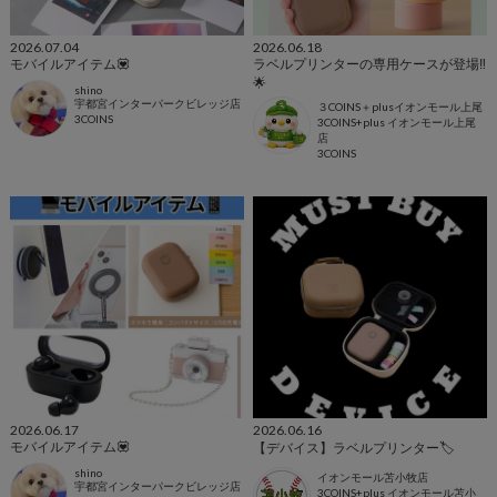
2026.07.04
2026.06.18
モバイルアイテム💟
ラベルプリンターの専用ケースが登場‼︎
🌟
shino
宇都宮インターパークビレッジ店
３COINS＋plusイオンモール上尾
3COINS
3COINS+plus イオンモール上尾
店
3COINS
2026.06.17
2026.06.16
モバイルアイテム💟
【デバイス】ラベルプリンター🏷️
shino
イオンモール苫小牧店
宇都宮インターパークビレッジ店
3COINS+plus イオンモール苫小