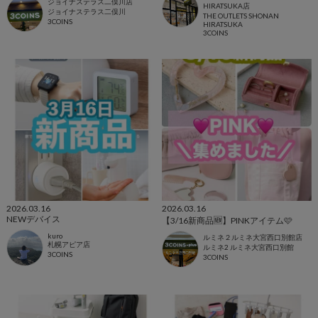
ジョイナステラス二俣川店
HIRATSUKA店
ジョイナステラス二俣川
THE OUTLETS SHONAN
3COINS
HIRATSUKA
3COINS
2026.03.16
2026.03.16
NEWデバイス
【3/16新商品🆕】PINKアイテム🩷
kuro
ルミネ２ルミネ大宮西口別館店
札幌アピア店
ルミネ2 ルミネ大宮西口別館
3COINS
3COINS