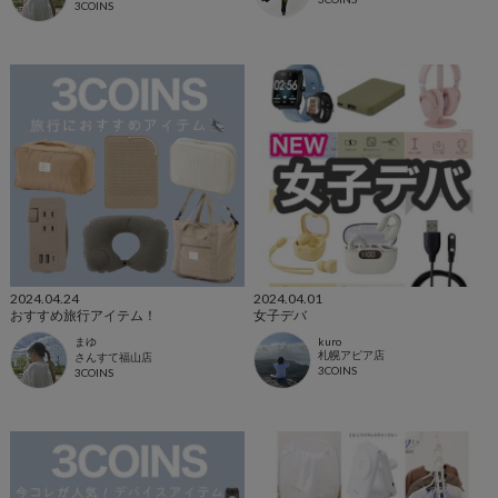
3COINS
2024.04.24
2024.04.01
おすすめ旅行アイテム！
女子デバ
まゆ
kuro
札幌アピア店
さんすて福山店
3COINS
3COINS