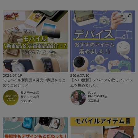
2026.07.19
2026.07.10
＼モバイル新商品＆発売中商品をまと
【7/10更新】デバイス今欲しいアイテ
めてご紹介！／
ムを集めました！
枚方モール店
Suu☺︎
PAL CLOSET店
枚方モール店
3COINS
3COINS