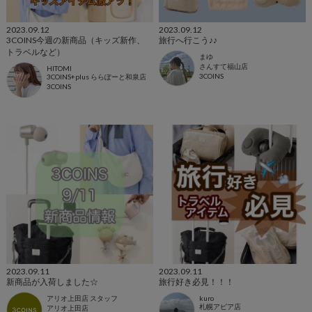
2023.09.12
2023.09.12
3COINS今週の新商品（キッズ新作、
旅行へ行こう♪♪
トラベルなど）
まゆ
さんすて福山店
HITOMI
3COINS
3COINS+plus ららぽーと和泉店
3COINS
2023.09.11
2023.09.11
新商品が入荷しました☆
旅行好き必見！！！
アリオ上田店 スタッフ
kuro
札幌アピア店
アリオ上田店