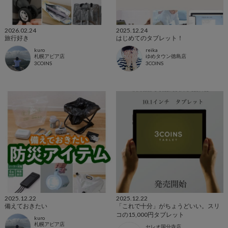
2026.02.24
2025.12.24
旅行好き
はじめてのタブレット！
kuro
reika
札幌アピア店
ゆめタウン徳島店
3COINS
3COINS
2025.12.22
2025.12.22
備えておきたい
「これで十分」がちょうどいい。スリ
コの15,000円タブレット
kuro
札幌アピア店
セレオ国分寺店