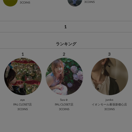
3COINS
3COINS
1
ランキング
1
2
3
aya
Suu☺︎
junko
PAL CLOSET店
PAL CLOSET店
イオンモール幕張新都心店
3COINS
3COINS
3COINS