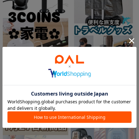
2025.12.09
2025.12.01
🤖3COINS家電🤖
旅行好き
NATSU
kuro
ベルモール宇都宮店
札幌アピア店
3COINS
3COINS