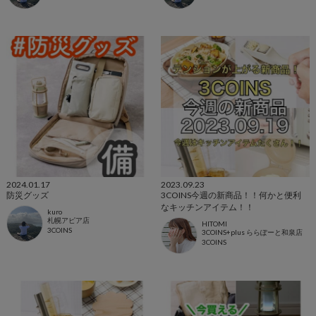
2024.01.17
2023.09.23
防災グッズ
3COINS今週の新商品！！何かと便利
なキッチンアイテム！！
kuro
札幌アピア店
HITOMI
3COINS
3COINS+plus ららぽーと和泉店
3COINS