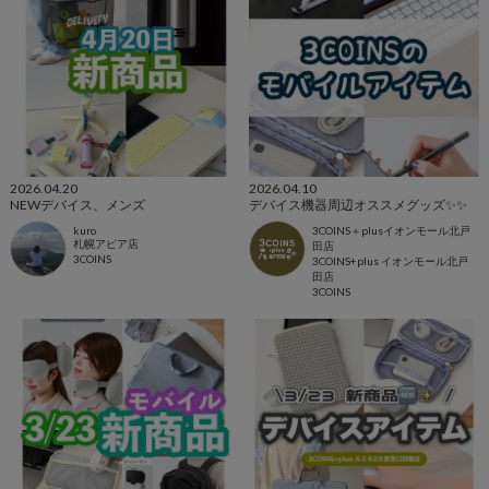
2026.04.20
2026.04.10
NEWデバイス、メンズ
デバイス機器周辺オススメグッズ✨✨
kuro
3COINS＋plusイオンモール北戸
札幌アピア店
田店
3COINS
3COINS+plus イオンモール北戸
田店
3COINS