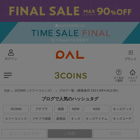
ログイン
ブランド
3COINS（スリーコインズ）
ブログ一覧
（検索条件 2321-KRY-AC2-00）
TOP
ブログで人気のハッシュタグ
3COINS
プチプラ
雑貨
NEW
KIDS
キッズグッズ
スリーコインズ
プチプラ雑貨
新商品
キッズ
キッズアイテム
キッズコーデ
あなたにおすすめ
人気順
新着順