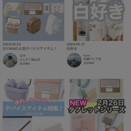
2024.03.23
2024.03.17
3COINSの人気デバイスアイテム！
白好き
まゆ
kuro
札幌アピア店
さんすて福山店
3COINS
3COINS