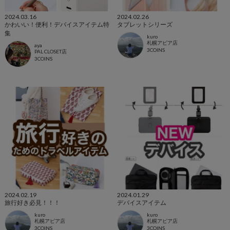
2024.03.16
2024.02.26
かわいい！便利！デバイスアイテム特
タブレットシリーズ
集
kuro
札幌アピア店
aya
3COINS
PAL CLOSET店
3COINS
2024.02.19
2024.01.29
旅行好き必見！！！
デバイスアイテム
kuro
kuro
札幌アピア店
札幌アピア店
3COINS
3COINS