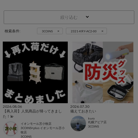
絞り込む
×
×
検索条件:
3COINS
2321-KRY-AC2-00
2026.08.06
2026.07.30
【再入荷】人気商品が帰ってきまし
備えておきたい
た！💫
kuro
札幌アピア店
イオンモール苫小牧店
3COINS
3COINS+plus イオンモール苫小
牧店
3COINS