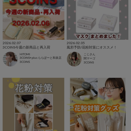
2026.02.07
2026.02.05
3COINS今週の新商品と再入荷
風邪予防/花粉対策にオススメ！
HITOMI
こじさん
3COINS+plus ららぽーと和泉店
関マーゴ
3COINS
3COINS