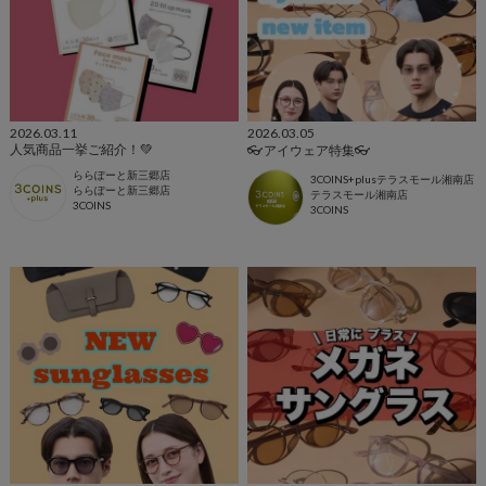
2026.03.11
2026.03.05
人気商品一挙ご紹介！💚
👓アイウェア特集👓
ららぽーと新三郷店
3COINS+plusテラスモール湘南店
ららぽーと新三郷店
テラスモール湘南店
3COINS
3COINS