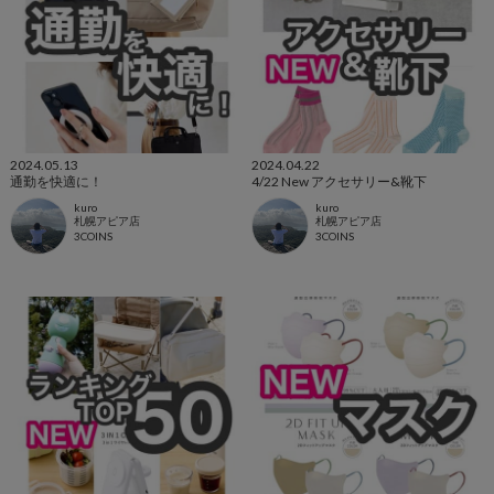
2024.05.13
2024.04.22
通勤を快適に！
4/22 New アクセサリー&靴下
kuro
kuro
札幌アピア店
札幌アピア店
3COINS
3COINS