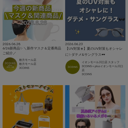
2026.06.28
2026.06.23
6/26新商品✨ ＼新作マスク＆定番商品
【UV対策☀️】夏のUV対策もオシャレ
ご紹介／
に✨ダテメ&サングラス🕶️
枚方モール店
イオンモール川口店 スタッフ
枚方モール店
3COINS＋plusイオンモール川口
3COINS
店
3COINS