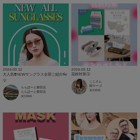
2026.03.12
2026.03.12
花粉対策🤧
大人気❣️NEWサングラス全部ご紹介👓
💡
こじさん
関マーゴ
ららぽーと磐田店
3COINS
ららぽーと磐田店
3COINS