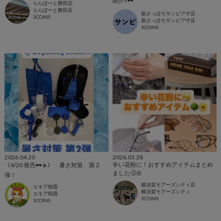
紹介‼️🕶
ららぽーと磐田店
ららぽーと磐田店
新さっぽろサンピアザ店
3COINS
新さっぽろサンピアザ店
3COINS
2026.04.20
2026.03.28
辛い花粉に！おすすめアイテムまとめ
《4/20 発売🕶️☀️》 暑さ対策 第２
ました🤧🌼
弾！
横須賀モアーズシティ店
エキア朝霞
横須賀モアーズシティ
エキア朝霞
3COINS
3COINS