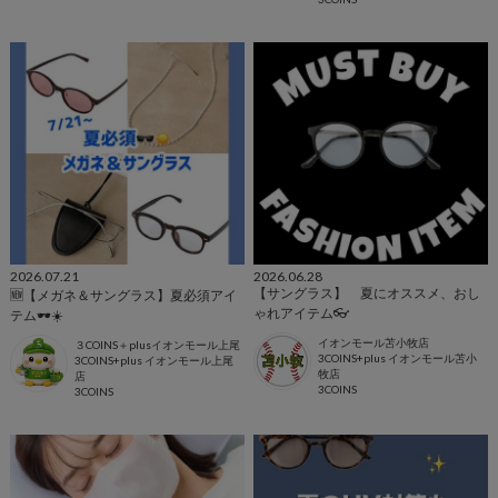
2026.07.21
2026.06.28
【サングラス】 夏にオススメ、おし
🆕【メガネ＆サングラス】夏必須アイ
ゃれアイテム👓
テム🕶️☀️
イオンモール苫小牧店
３COINS＋plusイオンモール上尾
3COINS+plus イオンモール苫小
3COINS+plus イオンモール上尾
牧店
店
3COINS
3COINS