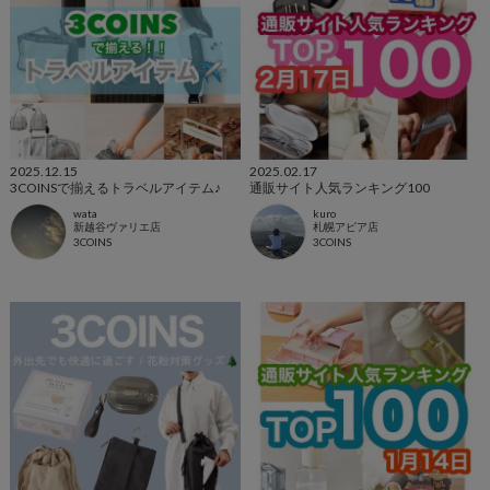
2025.12.15
2025.02.17
3COINSで揃えるトラベルアイテム♪
通販サイト人気ランキング100
wata
kuro
新越谷ヴァリエ店
札幌アピア店
3COINS
3COINS