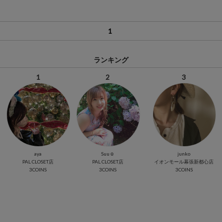
1
ランキング
1
2
3
aya
Suu☺︎
junko
PAL CLOSET店
PAL CLOSET店
イオンモール幕張新都心店
3COINS
3COINS
3COINS