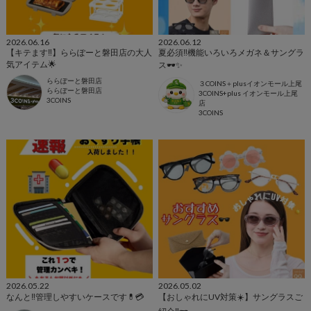
2026.06.16
2026.06.12
【キテます‼️】ららぽーと磐田店の大人
夏必須‼︎機能いろいろメガネ＆サングラ
気アイテム🌟
ス🕶️✨
ららぽーと磐田店
３COINS＋plusイオンモール上尾
ららぽーと磐田店
3COINS+plus イオンモール上尾
3COINS
店
3COINS
2026.05.22
2026.05.02
なんと‼️管理しやすいケースです💊💳
【おしゃれにUV対策☀️】サングラスご