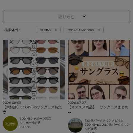
絞り込む
×
×
検索条件:
3COINS
2314-BA3-000000
2026.08.05
2026.07.27
【大好評】3COINSのサングラス特集
【オススメ商品】 サングラスまとめ
😎
🕶️
3COINSシャポー小岩店
仙台泉パークタウンタピオ店
シャポー小岩店
3COINS+plus仙台泉パークタウン
3COINS
タピオ店
3COINS