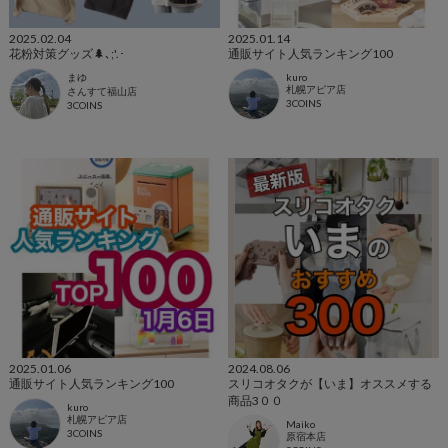
2025.02.04
2025.01.14
花粉対策グッズ🌲､;'.･
通販サイト人気ランキング100
まゆ
kuro
札幌アピア店
さんすて福山店
3COINS
3COINS
2025.01.06
2024.08.06
通販サイト人気ランキング100
スリコオタクが【いま】オススメする
商品3００
kuro
札幌アピア店
Maiko
3COINS
原宿本店