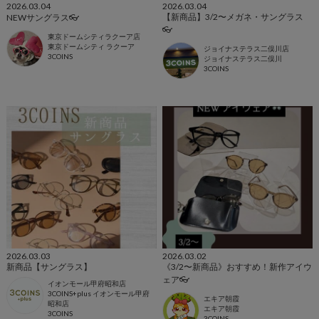
2026.03.04
2026.03.04
【新商品】3/2〜メガネ・サングラス
NEWサングラス👓
👓
東京ドームシティラクーア店
東京ドームシティ ラクーア
ジョイナステラス二俣川店
3COINS
ジョイナステラス二俣川
3COINS
2026.03.03
2026.03.02
新商品【サングラス】
《3/2〜新商品》おすすめ！新作アイウ
ェア👓
イオンモール甲府昭和店
3COINS+plus イオンモール甲府
エキア朝霞
昭和店
エキア朝霞
3COINS
3COINS