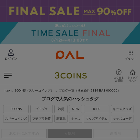
ログイン
ブランド
3COINS（スリーコインズ）
ブログ一覧
（検索条件 2314-BA3-000000）
TOP
ブログで人気のハッシュタグ
3COINS
プチプラ
雑貨
NEW
KIDS
キッズグッズ
スリーコインズ
プチプラ雑貨
新商品
キッズ
キッズアイテム
キッズコーデ
あなたにおすすめ
人気順
新着順