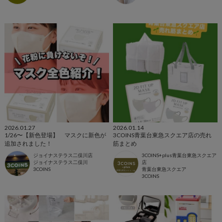
2026.01.27
2026.01.14
1/26〜【新色登場】 マスクに新色が
3COINS青葉台東急スクエア店の売れ
追加されました！
筋まとめ
ジョイナステラス二俣川店
3COINS+plus青葉台東急スクエア
ジョイナステラス二俣川
店
3COINS
青葉台東急スクエア
3COINS