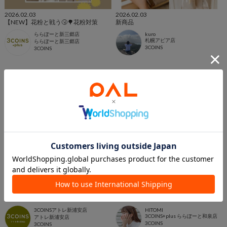
2026.02.03
2026.02.03
【NEW】花粉と戦う🤧🌳花粉対策
新商品
ららぽーと新三郷店
kuro
札幌アピア店
ららぽーと新三郷店
3COINS
3COINS
2026.02.02
2026.01.28
【2/2〜新商品】【3COINS】スリコで
3COINS大人気商品•再入荷まとめブロ
花粉対策🌼
グ
3COINSアトレ新浦安店
HITOMI
3COINS+plus ららぽーと和泉店
アトレ新浦安店
3COINS
3COINS