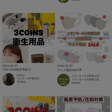
2026.02.27
2026.02.07
🫧3COINS衛生用品🫧
マスク週末SALE🉐
NATSU
イオンモール大和郡山店
ベルモール宇都宮店
イオンモール大和郡山店
3COINS
3COINS