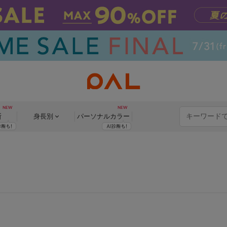
断
身長別
パーソナル
カラー