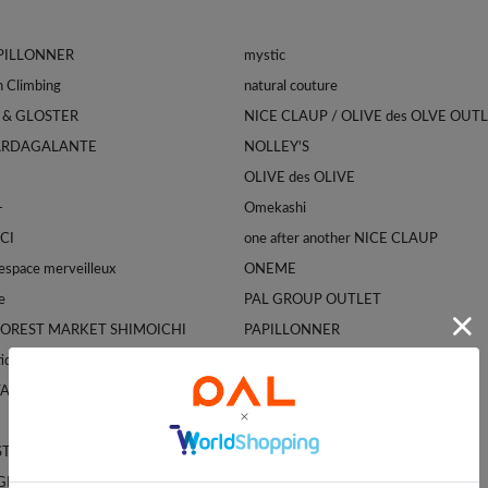
APILLONNER
mystic
Franklin Climbing
natural couture
 & GLOSTER
NICE CLAUP / OLIVE des OLVE OUT
ARDAGALANTE
NOLLEY'S
OLIVE des OLIVE
-
Omekashi
CI
one after another NICE CLAUP
space merveilleux
ONEME
e
PAL GROUP OUTLET
FOREST MARKET SHIMOICHI
PAPILLONNER
tique BonBon
Pasterip
TA
prose verse
PUAL CE CIN
ST
RAY CASSIN
GEDRESS
Remind me and forever