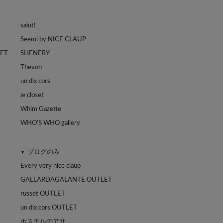
salut!
Seemi by NICE CLAUP
LET
SHENERY
Thevon
un dix cors
w closet
Whim Gazette
WHO'S WHO gallery
ブログのみ
▼
Every very nice claup
GALLARDAGALANTE OUTLET
russet OUTLET
un dix cors OUTLET
ホステルのアサ