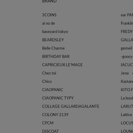
BRAND
3COINS
ear P
ai no de
baseyard tokyo
FREDY
BEARDSLEY
GALL
Belle Charme
gemeil
BIRTHDAY BAR
-goocy
CAPRICIEUX LE'MAGE
IACUC
Chez toi
Jena e
Chico
Kastan
CIAOPANIC
KITO 
CIAOPANIC TYPY
La bou
COLLAGE GALLARDAGALANTE
LARU
COLONY 2139
Lattice
CPCM
LOCU
DISCOAT
LOUN