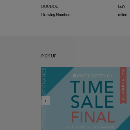
DOUDOU
Lui's
Drawing Numbers
mline
PICK UP