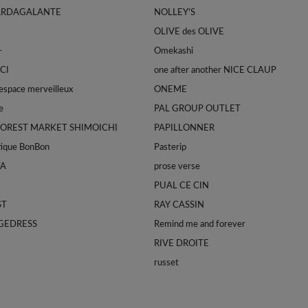
ARDAGALANTE
NOLLEY'S
OLIVE des OLIVE
-
Omekashi
CI
one after another NICE CLAUP
space merveilleux
ONEME
e
PAL GROUP OUTLET
FOREST MARKET SHIMOICHI
PAPILLONNER
tique BonBon
Pasterip
TA
prose verse
PUAL CE CIN
ST
RAY CASSIN
GEDRESS
Remind me and forever
RIVE DROITE
russet