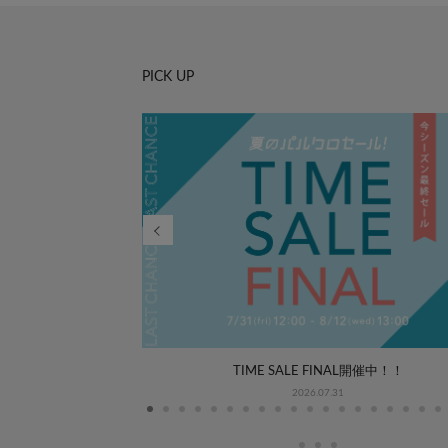
PICK UP
WEEK COORDINATE
TIME SALE FINAL開催中！！
2026.07.31