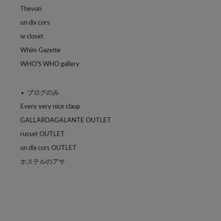
Thevon
un dix cors
w closet
Whim Gazette
WHO'S WHO gallery
ブログのみ
▼
Every very nice claup
GALLARDAGALANTE OUTLET
russet OUTLET
un dix cors OUTLET
ホステルのアサ