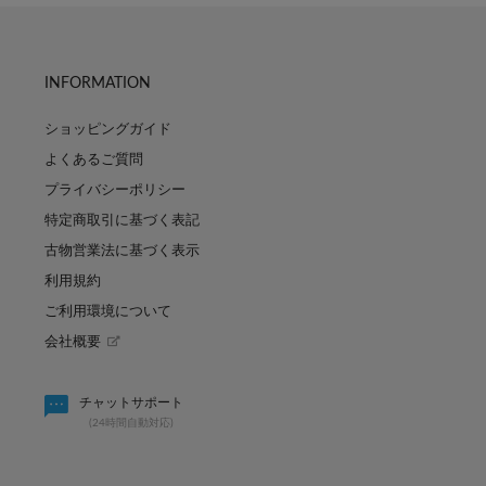
INFORMATION
ショッピングガイド
よくあるご質問
プライバシーポリシー
特定商取引に基づく表記
古物営業法に基づく表示
利用規約
ご利用環境について
会社概要
パーソナルカラー診断「
パルのキュン祭り開催決定！
チャットサポート
シャ
(24時間自動対応)
2026.07.31