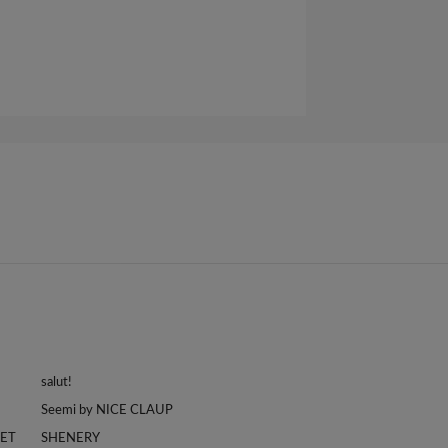
salut!
Seemi by NICE CLAUP
LET
SHENERY