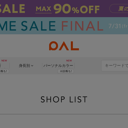
断
身長別
パーソナル
カラー