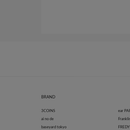
BRAND
3COINS
ear P
ai no de
baseyard tokyo
FREDY