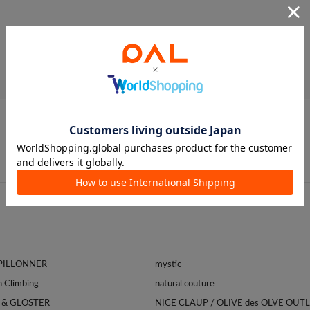
APILLONNER
mystic
Franklin Climbing
natural couture
 & GLOSTER
NICE CLAUP / OLIVE des OLVE OUT