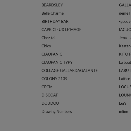
BEARDSLEY
GALL
Belle Charme
gemeil
BIRTHDAY BAR
-goocy
CAPRICIEUX LE'MAGE
IACUC
Chez toi
Jena e
Chico
Kastan
CIAOPANIC
KITO 
CIAOPANIC TYPY
La bou
COLLAGE GALLARDAGALANTE
LARU
COLONY 2139
Lattice
CPCM
LOCU
DISCOAT
LOUN
DOUDOU
Lui's
Drawing Numbers
mline