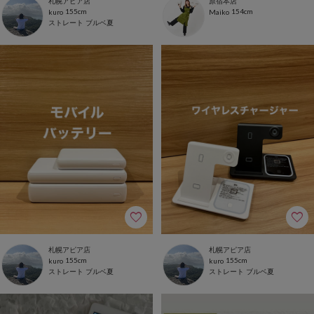
札幌アピア店
原宿本店
155cm
154cm
kuro
Maiko
ストレート
ブルベ夏
札幌アピア店
札幌アピア店
155cm
155cm
kuro
kuro
ストレート
ブルベ夏
ストレート
ブルベ夏