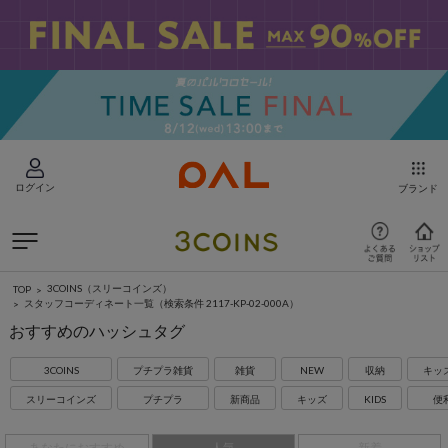
ログイン
ブランド
3COINS（スリーコインズ）
TOP
スタッフコーディネート一覧
（検索条件 2117-KP-02-000A）
おすすめのハッシュタグ
3COINS
プチプラ雑貨
雑貨
NEW
収納
キッ
スリーコインズ
プチプラ
新商品
キッズ
KIDS
便
あなたにおすすめ
人気
新着