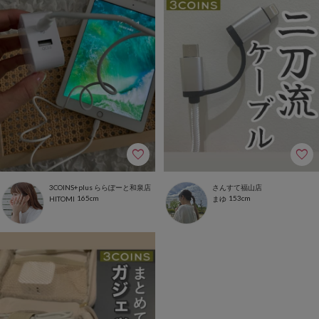
3COINS+plus ららぽーと和泉店
さんすて福山店
165cm
153cm
HITOMI
まゆ