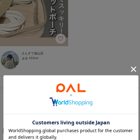
さんすて福山店
153cm
まゆ
1
ランキング
1
2
3