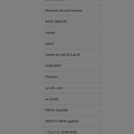
Remind me and forever
RIVE DROITE
russet
salut!
Seemi by NICECLAUP
SHENERY
Thevon.
un dix cors
w closet
Whim Gazette
WHO'S WHO gallery
パルクロ CHANNEL