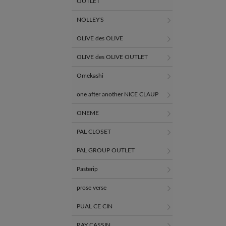
OUTLET
NOLLEY'S
OLIVE des OLIVE
OLIVE des OLIVE OUTLET
Omekashi
one after another NICE CLAUP
ONEME
PAL CLOSET
PAL GROUP OUTLET
Pasterip
prose verse
PUAL CE CIN
RAY CASSIN