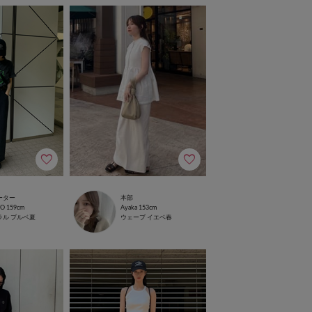
ーター
本部
TO
159cm
Ayaka
153cm
ラル
ブルベ夏
ウェーブ
イエベ春