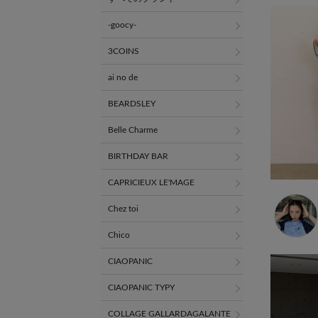
-goocy-
3COINS
ai no de
BEARDSLEY
Belle Charme
BIRTHDAY BAR
CAPRICIEUX LE'MAGE
Chez toi
Chico
CIAOPANIC
CIAOPANIC TYPY
COLLAGE GALLARDAGALANTE