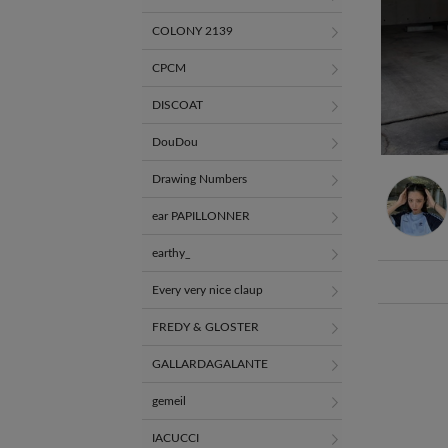
COLONY 2139
CPCM
DISCOAT
DouDou
Drawing Numbers
ear PAPILLONNER
earthy_
Every very nice claup
FREDY & GLOSTER
GALLARDAGALANTE
gemeil
IACUCCI