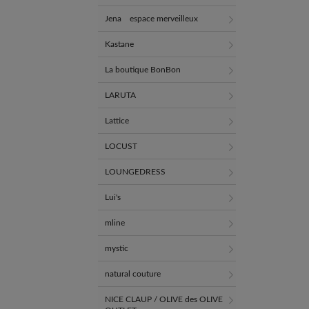
Jena espace merveilleux
Kastane
La boutique BonBon
LARUTA
Lattice
LOCUST
LOUNGEDRESS
Lui's
mline
mystic
natural couture
NICE CLAUP / OLIVE des OLIVE