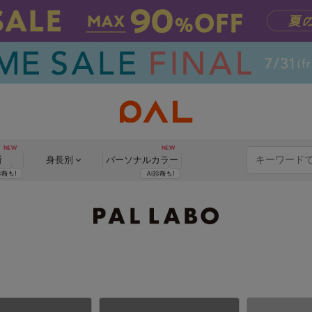
断
身長別
パーソナル
カラー